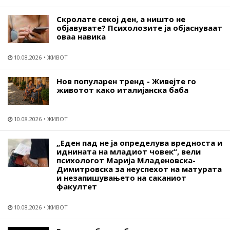
Скролате секој ден, а ништо не
објавувате? Психолозите ја објаснуваат
оваа навика
10.08.2026
ЖИВОТ
Нов популарен тренд - Живејте го
животот како италијанска баба
10.08.2026
ЖИВОТ
„Еден пад не ја определува вредноста и
иднината на младиот човек“, вели
психологот Марија Младеновска-
Димитровска за неуспехот на матурата
и незапишувањето на саканиот
факултет
10.08.2026
ЖИВОТ