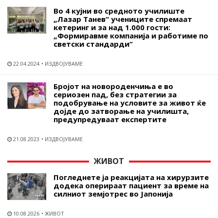
Во 4 кујни во средното училиште
„Лазар Танев“ учениците спремаат
кетеринг и за над 1.000 гости:
„Формиравме компанија и работиме по
светски стандарди“
22.04.2024
ИЗДВОЈУВАМЕ
Бројот на новороденчиња е во
сериозен пад, без стратегии за
подобрување на условите за живот ќе
дојде до затворање на училишта,
предупредуваат експертите
21.08.2023
ИЗДВОЈУВАМЕ
ЖИВОТ
Погледнете ја реакцијата на хирурзите
додека оперираат пациент за време на
силниот земјотрес во Јапонија
10.08.2026
ЖИВОТ