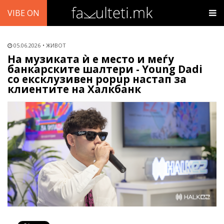
VIBE ON
05.06.2026
ЖИВОТ
На музиката ѝ е место и меѓу
банкарските шалтери - Young Dadi
со ексклузивен popup настап за
клиентите на Халкбанк