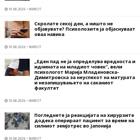
10.08.2026
ЖИВОТ
Скролате секој ден, а ништо не
објавувате? Психолозите ја објаснуваат
оваа навика
10.08.2026
ЖИВОТ
„Еден пад не ја определува вредноста и
иднината на младиот човек“, вели
психологот Марија Младеновска-
Димитровска за неуспехот на матурата
и незапишувањето на саканиот
факултет
10.08.2026
ЖИВОТ
Погледнете ја реакцијата на хирурзите
додека оперираат пациент за време на
силниот земјотрес во Јапонија
10.08.2026
ЖИВОТ