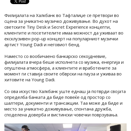
Филијалата на Халкбанк во Тафталиџе се претвори во
сцена за уникатно музичко доживување. Во духот на
светските Tiny Desk и Secret Experience концепти,
клиентите и посетителите имаа можност да уживаат во
ексклузивен pop-up концерт на популарниот музички
артист Young Dadi и неговиот бенд.
Наместо со вообичаено банкарско секојдневие,
филијалата вчера беше исполнета со музика, енергија и
опуштена атмосфера, а клиентите и вработените за
момент ги ставија своите обврски на пауза и уживаа во
хитовите на Young Dadi.
Со ова искуство Халкбанк уште еднаш ја потврди својата
определба банката да биде повеќе од простор со
шалтери, документи и трансакции. Таа може да биде и
место за уникатно доживување, спонтана дружба,
споделена доверба и вистински човечки поврзувања.