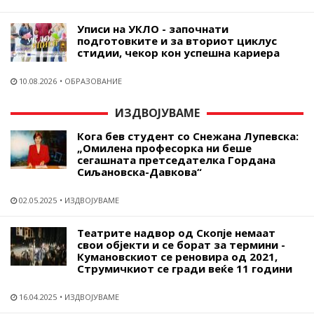
Уписи на УКЛО - започнати
подготовките и за вториот циклус
стидии, чекор кон успешна кариера
10.08.2026
ОБРАЗОВАНИЕ
ИЗДВОЈУВАМЕ
Кога бев студент со Снежана Лупевска:
„Омилена професорка ни беше
сегашната претседателка Гордана
Сиљановска-Давкова“
02.05.2025
ИЗДВОЈУВАМЕ
Театрите надвор од Скопје немаат
свои објекти и се борат за термини -
Кумановскиот се реновира од 2021,
Струмичкиот се гради веќе 11 години
16.04.2025
ИЗДВОЈУВАМЕ