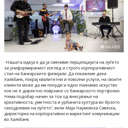
-Нашата идеја е да ја смениме перцепцијата на луѓето
за униформираниот изглед и строго корпоративниот
стил на банкарските филијали. Да покажеме дека
Халкбанк, покрај квалитетни и поволни услуги, на своите
клиенти може да им понуди и едно поинакво искуство
кое не е директно поврзано со банкарското портфолио.
Нема подобар начин за тоа од внесување на
креативноста, уметноста и урбаната култура во брзото
секојдневие на луѓето“, вели Маја Наумовска Савеска,
директорка на корпоративни и маркетинг комуникации
во Халкбанк.