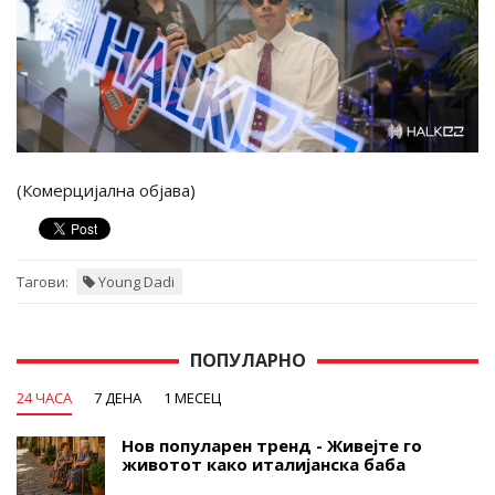
(Комерцијална објава)
Тагови:
Young Dadi
ПОПУЛАРНО
24 ЧАСА
7 ДЕНА
1 МЕСЕЦ
Нов популарен тренд - Живејте го
животот како италијанска баба