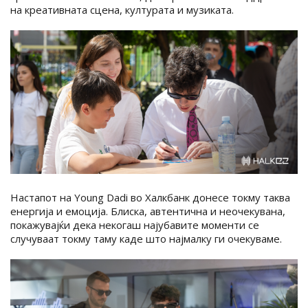
на креативната сцена, културата и музиката.
Настапот на Young Dadi во Халкбанк донесе токму таква
енергија и емоција. Блиска, автентична и неочекувана,
покажувајќи дека некогаш најубавите моменти се
случуваат токму таму каде што најмалку ги очекуваме.