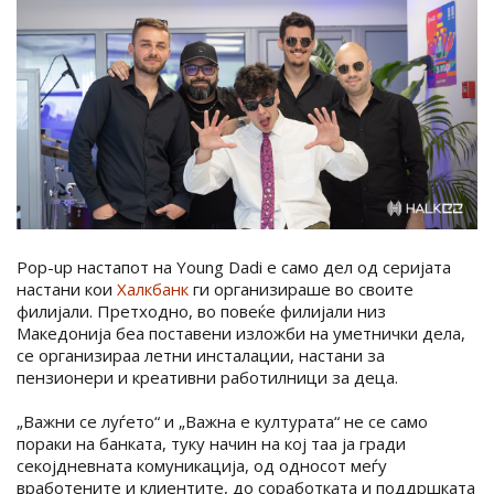
Pop-up настапот на Young Dadi е само дел од серијата
настани кои
Халкбанк
ги организираше во своите
филијали. Претходно, во повеќе филијали низ
Македонија беа поставени изложби на уметнички дела,
се организираа летни инсталации, настани за
пензионери и креативни работилници за деца.
„Важни се луѓето“ и „Важна е културата“ не се само
пораки на банката, туку начин на кој таа ја гради
секојдневната комуникација, од односот меѓу
вработените и клиентите, до соработката и поддршката