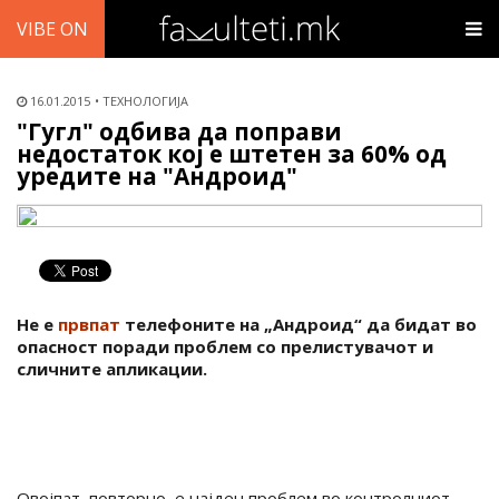
VIBE ON
16.01.2015
ТЕХНОЛОГИЈА
"Гугл" одбива да поправи
недостаток кој е штетен за 60% од
уредите на "Андроид"
Не е
првпат
телефоните на „Андроид“ да бидат во
опасност поради проблем со прелистувачот и
сличните апликации.
Овојпат, повторно, е најден проблем во контролниот