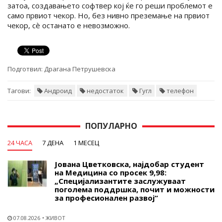
затоа, создавањето софтвер кој ќе го реши проблемот е
само првиот чекор. Но, без нивно преземање на првиот
чекор, сè останато е невозможно.
Подготвил:
Драгана Петрушевска
Тагови:
Андроид
недостаток
Гугл
телефон
ПОПУЛАРНО
24 ЧАСА
7 ДЕНА
1 МЕСЕЦ
Јована Цветковска, најдобар студент
на Медицина со просек 9,98:
„Специјализантите заслужуваат
поголема поддршка, почит и можности
за професионален развој“
07.08.2026
ЖИВОТ