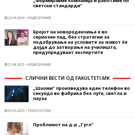
„Формиравме компанија и работиме по
светски стандарди“
22.04.2024
ИЗДВОЈУВАМЕ
Бројот на новороденчиња е во
сериозен пад, без стратегии за
подобрување на условите за живот ќе
дојде до затворање на училишта,
предупредуваат експертите
21.08.2023
ИЗДВОЈУВАМЕ
СЛИЧНИ ВЕСТИ ОД FAKULTETI.MK
„Шаоми“ произведува еден телефон во
секунда во фабрика без луѓе, светла и
пауза
02.05.2025
ТЕХНОЛОГИЈА
Проблемот на д-р „Гугл“