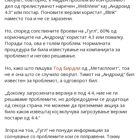
дел од прелистувачот наречен „WebView“ кај „Андроид
4.3“ или постар. Поновите верзии користат „Blink“
наместо тоа и не се заразени.
Но, според сопствените броеви на „Гугл“, 60% од
корисниците на „Андроид“ користат 4.3 или помалку.
Поради тоа, ова е голем проблем. Нормалната
процедура би била известување на компанијата за
проблемот и негово решавање.
Но, како што пишува
Тод Бирдли
од „Метасплоит“, тоа
не е она што се случило овојпат. Тимот на „Андроид“ бил
известен за проблемот, а одговорот бил:
„Доколку загрозената верзија е под 4.4, ние не ги
решаваме проблемите, но добредојдени се додатоци
од секоја страна. Не можеме да преземеме акција за
било каков извештај кој вклучува загрозување верзии
постари од 4.4.“
Згора на тоа, „Гугл“ не понуди информации за
соочување со проблемите кои се поправени. Токму