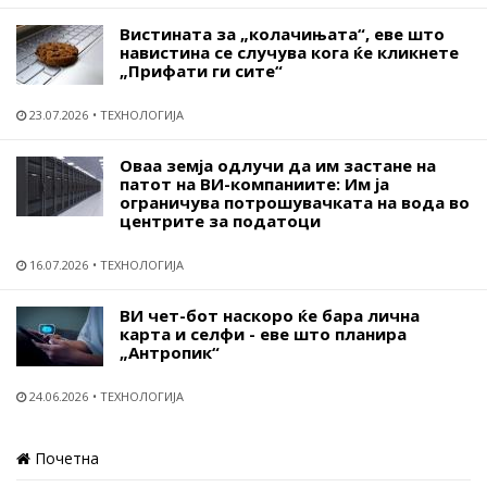
Вистината за „колачињата“, еве што
навистина се случува кога ќе кликнете
„Прифати ги сите“
23.07.2026
ТЕХНОЛОГИЈА
Оваа земја одлучи да им застане на
патот на ВИ-компаниите: Им ја
ограничува потрошувачката на вода во
центрите за податоци
16.07.2026
ТЕХНОЛОГИЈА
ВИ чет-бот наскоро ќе бара лична
карта и селфи - еве што планира
„Антропик“
24.06.2026
ТЕХНОЛОГИЈА
Почетна