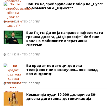
Зошто најпребаруваниот збор на „Гугл“
во моментов е „идиот“?
14.12.2018
ТЕХНОЛОГИЈА
Бил Гејтс: Да не ја направев најголемата
грешка досега, „Мајкрософт“ ќе беше
крал на мобилните оперативни
системи
10.11.2019
ТЕХНОЛОГИЈА
Ви крадат податоци додека
телефонот ви е исклучен... нов напад
врз Андроид!
29.05.2017
ТЕХНОЛОГИЈА
Компанија нуди 10.000 долари за 30-
дневна дигитална детоксикација