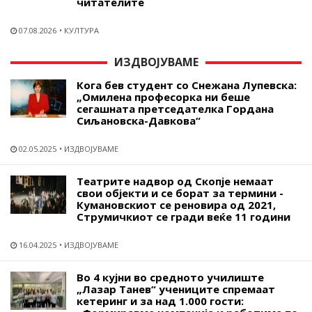
читателите
07.08.2026
КУЛТУРА
ИЗДВОЈУВАМЕ
Кога бев студент со Снежана Лупевска:
„Омилена професорка ни беше
сегашната претседателка Гордана
Сиљановска-Давкова“
02.05.2025
ИЗДВОЈУВАМЕ
Театрите надвор од Скопје немаат
свои објекти и се борат за термини -
Кумановскиот се реновира од 2021,
Струмичкиот се гради веќе 11 години
16.04.2025
ИЗДВОЈУВАМЕ
Во 4 кујни во средното училиште
„Лазар Танев“ учениците спремаат
кетеринг и за над 1.000 гости: