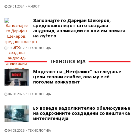
29.01.2024
ЖИВОТ
Запознајте го Даријан Шекеров,
средношколецот што создава
андроид-апликации со кои им помага
на луѓето
19.09.2017
ТЕХНОЛОГИЈА
ТЕХНОЛОГИЈА
Моделот на „Нетфликс“ за гледање
цели сезони слабее, ова му е сѐ
поголем конкурент
06.08.2026
ТЕХНОЛОГИЈА
ЕУ воведе задолжително обележување
на содржините создадени со вештачка
интелигенција
04.08.2026
ТЕХНОЛОГИЈА