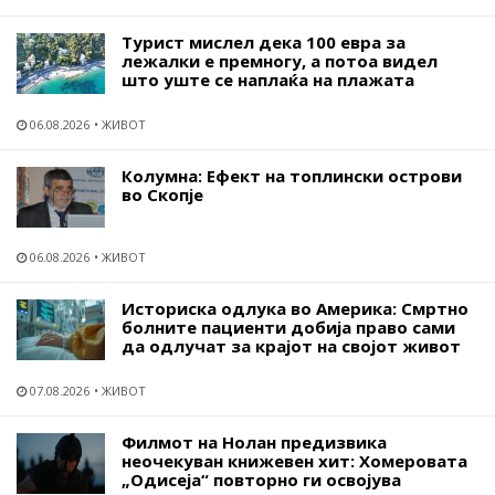
Турист мислел дека 100 евра за
лежалки е премногу, а потоа видел
што уште се наплаќа на плажата
06.08.2026
ЖИВОТ
Колумна: Ефект на топлински острови
во Скопје
06.08.2026
ЖИВОТ
Историска одлука во Америка: Смртно
болните пациенти добија право сами
да одлучат за крајот на својот живот
07.08.2026
ЖИВОТ
Филмот на Нолан предизвика
неочекуван книжевен хит: Хомеровата
„Одисеја“ повторно ги освојува