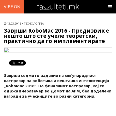
VIBE ON
13.03.2016
ТЕХНОЛОГИЈА
Заврши RoboMac 2016 - Предизвик е
нешто што сте учеле теоретски,
практично да го имплементирате
Заврши седмото издание на меѓународниот
натпревар за роботика и вештачка интелигенција
„RoboMac 2016“. На финалниот натпревар, кој се
одржа вчеравечер во Домот на АРМ, беа доделени
награди за учесниците во разни категории.