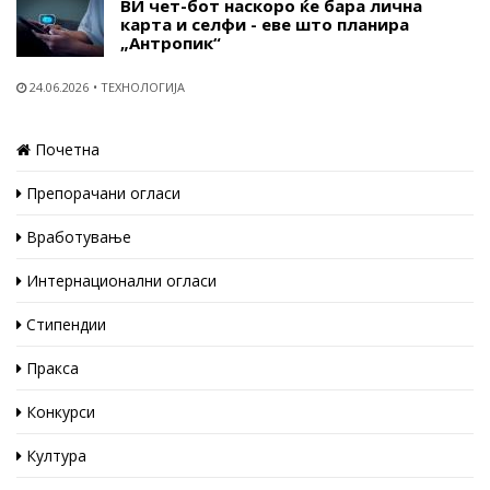
ВИ чет-бот наскоро ќе бара лична
карта и селфи - еве што планира
„Антропик“
24.06.2026
ТЕХНОЛОГИЈА
Почетна
Препорачани огласи
Вработување
Интернационални огласи
Стипендии
Пракса
Конкурси
Култура