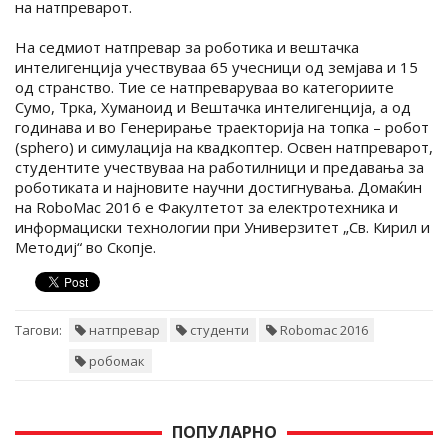
на натпреварот.
На седмиот натпревар за роботика и вештачка
интелигенција учествуваа 65 учесници од земјава и 15
од странство. Тие се натпреваруваа во категориите
Сумо, Трка, Хуманоид и Вештачка интелигенција, а од
годинава и во Генерирање траекторија на топка – робот
(sphero) и симулација на квадкоптер. Освен натпреварот,
студентите учествуваа на работилници и предавања за
роботиката и најновите научни достигнувања. Домаќин
на RoboMac 2016 е Факултетот за електротехника и
информациски технологии при Универзитет „Св. Кирил и
Методиј“ во Скопје.
Тагови:
натпревар
студенти
Robomac 2016
робомак
ПОПУЛАРНО