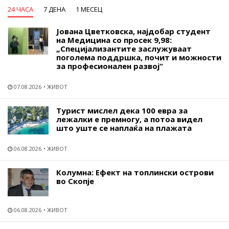
24 ЧАСА
7 ДЕНА
1 МЕСЕЦ
Јована Цветковска, најдобар студент
на Медицина со просек 9,98:
„Специјализантите заслужуваат
поголема поддршка, почит и можности
за професионален развој“
07.08.2026
ЖИВОТ
Турист мислел дека 100 евра за
лежалки е премногу, а потоа видел
што уште се наплаќа на плажата
06.08.2026
ЖИВОТ
Колумна: Ефект на топлински острови
во Скопје
06.08.2026
ЖИВОТ