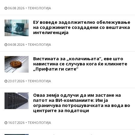
06.08.2026
ТЕХНОЛОГИЈА
ЕУ воведе задолжително обележување
на содржините создадени со вештачка
интелигенција
04.08.2026
ТЕХНОЛОГИЈА
Вистината за „колачињата“, еве што
навистина се случува кога ќе кликнете
„Прифати ги сите“
23.07.2026
ТЕХНОЛОГИЈА
Оваа земја одлучи да им застане на
патот на ВИ-компаниите: Им ја
ограничува потрошувачката на вода во
центрите за податоци
16.07.2026
ТЕХНОЛОГИЈА