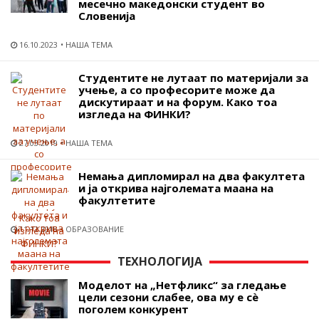
месечно македонски студент во
Словенија
16.10.2023
НАША ТЕМА
Студентите не лутаат по материјали за
учење, а со професорите може да
дискутираат и на форум. Како тоа
изгледа на ФИНКИ?
27.03.2019
НАША ТЕМА
Немања дипломирал на два факултета
и ја открива најголемата маана на
факултетите
11.12.2018
ОБРАЗОВАНИЕ
ТЕХНОЛОГИЈА
Моделот на „Нетфликс“ за гледање
цели сезони слабее, ова му е сѐ
поголем конкурент