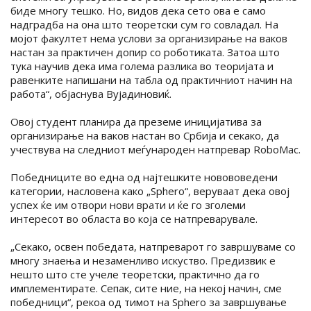
биде многу тешко. Но, видов дека сето ова е само
надградба на она што теоретски сум го совладал. На
мојот факултет нема услови за организирање на ваков
настан за практичен допир со роботиката. Затоа што
тука научив дека има голема разлика во теоријата и
равенките напишани на табла од практичниот начин на
работа“, објаснува Вујадиновиќ.
Овој студент планира да преземе иницијатива за
организирање на ваков настан во Србија и секако, да
учествува на следниот меѓународен натпревар RoboMac.
Победниците во една од најтешките новововедени
категории, насловена како „Sphero“, веруваат дека овој
успех ќе им отвори нови врати и ќе го зголеми
интересот во областа во која се натпреварувале.
„Секако, освен победата, натпреварот го завршуваме со
многу знаења и незаменливо искуство. Предизвик е
нешто што сте учеле теоретски, практично да го
имплементирате. Сепак, сите ние, на некој начин, сме
победници“, рекоа од тимот на Sphero за завршување