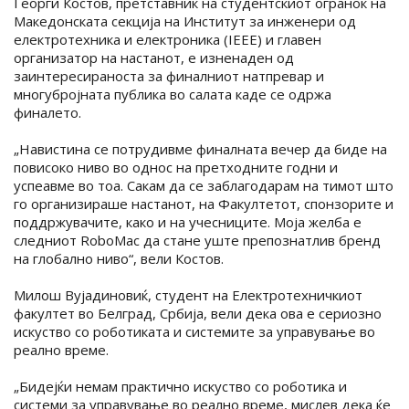
Георги Костов, претставник на студентскиот огранок на
Македонската секција на Институт за инженери од
електротехника и електроника (IEEE) и главен
организатор на настанот, е изненаден од
заинтересираноста за финалниот натпревар и
многубројната публика во салата каде се одржа
финалето.
„Навистина се потрудивме финалната вечер да биде на
повисоко ниво во однос на претходните годни и
успеавме во тоа. Сакам да се заблагодарам на тимот што
го организираше настанот, на Факултетот, спонзорите и
поддржувачите, како и на учесниците. Моја желба е
следниот RoboMac да стане уште препознатлив бренд
на глобално ниво“, вели Костов.
Милош Вујадиновиќ, студент на Електротехничкиот
факултет во Белград, Србија, вели дека ова е сериозно
искуство со роботиката и системите за управување во
реално време.
„Бидејќи немам практично искуство со роботика и
системи за управување во реално време, мислев дека ќе