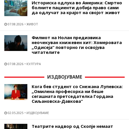
Историска одлука во Америка: Смртно
болните пациенти добија право сами
да одлучат за крајот на својот живот
07.08.2026
ЖИВОТ
Филмот на Нолан предизвика
неочекуван книжевен хит: Хомеровата
„Одисеја“ повторно ги освојува
читателите
07.08.2026
КУЛТУРА
ИЗДВОЈУВАМЕ
Кога бев студент со Снежана Лупевска:
„Омилена професорка ни беше
сегашната претседателка Гордана
Сиљановска-Давкова“
02.05.2025
ИЗДВОЈУВАМЕ
Театрите надвор од Скопје немаат