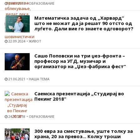
13.07.2018
ОБРАЗОВАНИЕ
Математичка задача од „Харвард“
што не можат да ја решат 90 отсто од
луѓето. Дали вие го знаете одговорот?
22.09.2024
ЖИВОТ
Сашо Поповски на три џез-фронта –
професор на УГД, музичар и
организатор на „Џез-фабрика фест“
21.06.2021
НАША ТЕМА
Саемска презентација „Студирај во
Пекинг 2018“
24.10.2018
ОБРАЗОВАНИЕ
300 евра за сместување, уште толку за
храна, 20 за превоз... Колку троши