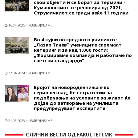
свои објекти и се борат за термини -
Кумановскиот се реновира од 2021,
Струмичкиот се гради веќе 11 години
16.04.2025
ИЗДВОЈУВАМЕ
Во 4 кујни во средното училиште
„Лазар Танев“ учениците спремаат
кетеринг и за над 1.000 гости:
„Формиравме компанија и работиме по
светски стандарди“
22.04.2024
ИЗДВОЈУВАМЕ
Бројот на новороденчиња е во
сериозен пад, без стратегии за
подобрување на условите за живот ќе
дојде до затворање на училишта,
предупредуваат експертите
21.08.2023
ИЗДВОЈУВАМЕ
СЛИЧНИ ВЕСТИ ОД FAKULTETI.MK