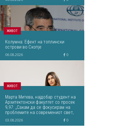
ЖИВОТ
Колумна: Ефект на топлински
острови во Скопје
06.08.2026
0
ЖИВОТ
Марта Митева, најдобар студент на
Архитектонски факултет со просек
9,97: „Сакам да се фокусирам на
проблемите на современиот свет,
особено при изнаоѓањето
03.08.2026
0
одржливи решенија“