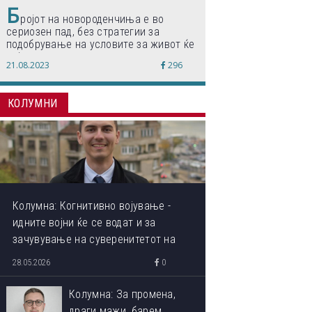
Б
ројот на новороденчиња е во
сериозен пад, без стратегии за
подобрување на условите за живот ќе
дојде до затворање на училишта,
21.08.2023
296
предупредуваат експертите
КОЛУМНИ
Колумна: Когнитивно војување -
идните војни ќе се водат и за
зачувување на суверенитетот на
сопствениот ум
28.05.2026
0
Колумна: За промена,
драги мажи, барем