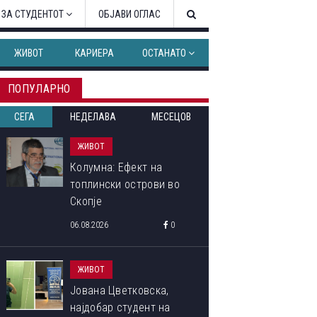
 ЗА СТУДЕНТОТ
ОБЈАВИ ОГЛАС
ЖИВОТ
КАРИЕРА
ОСТАНАТО
ПОПУЛАРНО
СЕГА
НЕДЕЛАВА
МЕСЕЦОВ
ЖИВОТ
Колумна: Ефект на
топлински острови во
Скопје
06.08.2026
0
ЖИВОТ
Јована Цветковска,
најдобар студент на