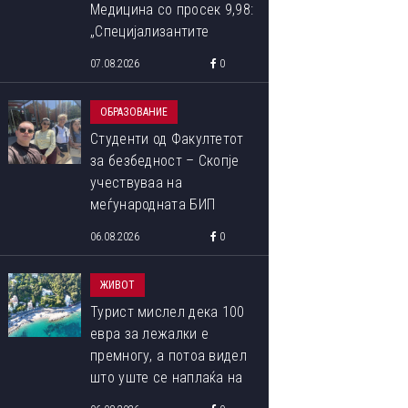
Медицина со просек 9,98:
„Специјализантите
заслужуваат поголема
07.08.2026
0
поддршка, почит и
можности за
ОБРАЗОВАНИЕ
професионален развој“
Студенти од Факултетот
за безбедност – Скопје
учествуваа на
меѓународната БИП
програма „Libori Summer
06.08.2026
0
School 2026“
ЖИВОТ
Турист мислел дека 100
евра за лежалки е
премногу, а потоа видел
што уште се наплаќа на
плажата