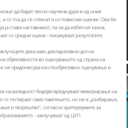
 можат да бидат лесно научени дури и од оние
а со тоа да се стекнат и со повисоки оценки. Ова би
 ја става наставникот, па за да избегнат казна,
аат со средни оцени - покажуваат резултатите.
клучоците дека иако декларативна цел на
на објективноста во оценувањето од страна на
ње не придонесува кон пообјективно оценување и
ток на валидност бидејќи вреднуваат меморирање на
 го тестираат само памтењето, но не и „разбирање,
вање и творештво“, согласно критериумите за
образованието - заклучуваат од ЦУП.