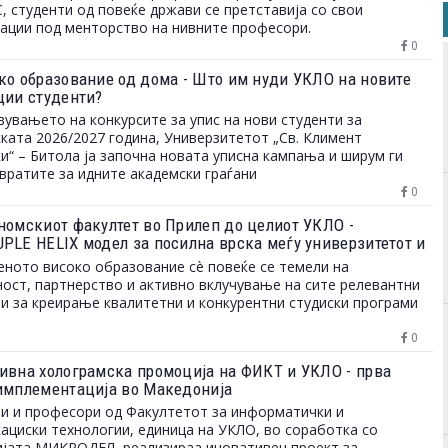
 студенти од повеќе држави се претставија со свои
ации под менторство на нивните професори.
0
ко образование од дома - Што им нуди УКЛО на новите
ции студенти?
вувањето на конкурсите за упис на нови студенти за
ката 2026/2027 година, Универзитетот „Св. Климент
и“ – Битола ја започна новата уписна кампања и ширум ги
вратите за идните академски граѓани
0
номскиот факултет во Прилеп до целиот УКЛО -
PLE HELIX модел за посилна врска меѓу универзитетот и
 на трудот
ното високо образование сè повеќе се темели на
ост, партнерство и активно вклучување на сите релевантни
и за креирање квалитетни и конкурентни студиски програми
0
ивна холограмска промоција на ФИКТ и УКЛО - прва
имплементација во Македонија
и и професори од Факултетот за информатички и
ациски технологии, единица на УКЛО, во соработка со
јата МИКРОДЕЛ, реализираа иновативен проект за