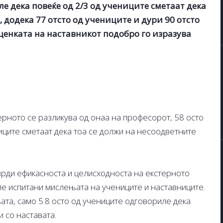
е дека повеќе од 2/3 од учениците сметаат дека
 додека 77 отсто од учениците и дури 90 отсто
ценката на наставникот подобро го изразува
терното се разликува од онаа на професорот, 58 осто
иците сметаат дека тоа се должи на несоодветните
врди ефикасноста и целисходноста на екстерното
ле испитани мислењата на учениците и наставниците.
ата, само 5.8 осто од учениците одговориле дека
 со наставата.