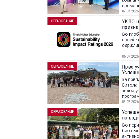
промоци
хологра
07.07.2026
УКЛО н
ОБРАЗОВАНИЕ
призна
Во глоб
повеќе 
одржлив
06.07.2026
Прво у
ОБРАЗОВАНИЕ
Успешн
За првп
Битола 
зедоа у
програм
03.07.2026
Успешн
ОБРАЗОВАНИЕ
на вод
организ
Во пери
(УКЛО)
биотехн
активно