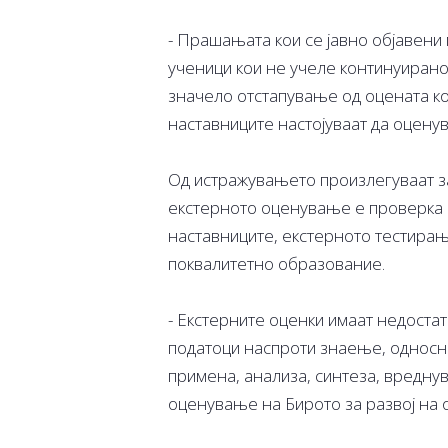
- Прашањата кои се јавно објавени
ученици кои не учеле континуирано, 
значело отстапување од оцената која
наставниците настојуваат да оценув
Од истражувањето произлегуваат за
екстерното оценување е проверка 
наставниците, екстерното тестира
поквалитетно образование.
- Екстерните оценки имаат недоста
податоци наспроти знаење, односно
примена, анализа, синтеза, вредну
оценување на Бирото за развој на 