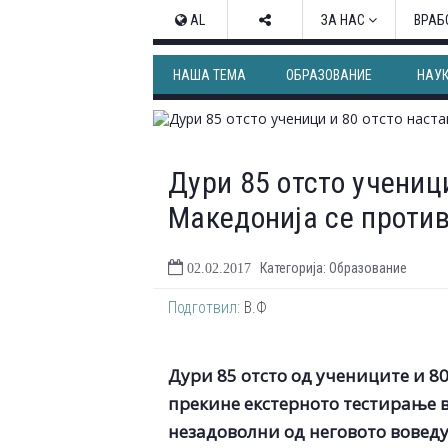
AL
ЗА НАС
ВРАБ
НАША ТЕМА
ОБРАЗОВАНИЕ
НАУ
Дури 85 отсто учениц
Македонија се против
Категорија: Образование
02.02.2017
Подготвил:
В.Ф
Дури 85 отсто од учениците и 80
прекине екстерното тестирање в
незадоволни од неговото вовед