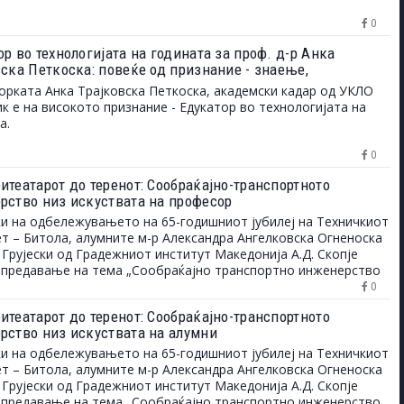
0
р во технологијата на годината за проф. д-р Анка
вска Петкоска: повеќе од признание - знаење,
еност и верба во младите
рката Анка Трајковска Петкоска, академски кадар од УКЛО
к е на високото признание - Едукатор во технологијата на
а.
0
итеатарот до теренот: Сообраќајно-транспортното
рство низ искуствата на професор
и на одбележувањето на 65-годишниот јубилеј на Техничкиот
т – Битола, алумните м-р Александра Ангелковска Огненоска
 Грујески од Градежниот институт Македонија А.Д. Скопје
предавање на тема „Сообраќајно транспортно инженерство
рија до пракса“.
0
итеатарот до теренот: Сообраќајно-транспортното
рство низ искуствата на алумни
и на одбележувањето на 65-годишниот јубилеј на Техничкиот
т – Битола, алумните м-р Александра Ангелковска Огненоска
 Грујески од Градежниот институт Македонија А.Д. Скопје
предавање на тема „Сообраќајно транспортно инженерство