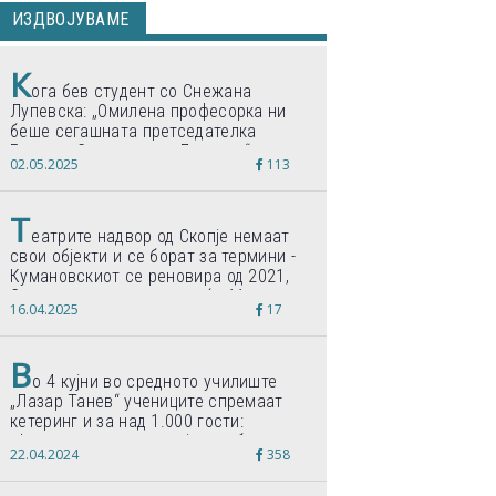
ИЗДВОЈУВАМЕ
К
ога бев студент со Снежана
Лупевска: „Омилена професорка ни
беше сегашната претседателка
Гордана Сиљановска-Давкова“
02.05.2025
113
Т
еатрите надвор од Скопје немаат
свои објекти и се борат за термини -
Кумановскиот се реновира од 2021,
Струмичкиот се гради веќе 11 години
16.04.2025
17
В
о 4 кујни во средното училиште
„Лазар Танев“ учениците спремаат
кетеринг и за над 1.000 гости:
„Формиравме компанија и работиме
22.04.2024
358
по светски стандарди“