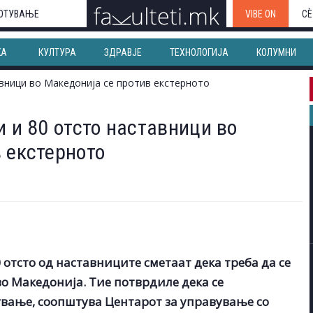
ОТУВАЊЕ
VIBE ON
СЀ
КА
КУЛТУРА
ЗДРАВЈЕ
ТЕХНОЛОГИЈА
КОЛУМНИ
и и 80 отсто наставници во
 екстерното
 отсто од наставниците сметаат дека треба да се
о Македонија. Тие потврдиле дека се
ување, соопштува Центарот за управување со