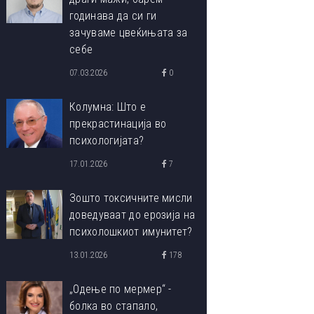
годинава да си ги
зачуваме цвеќињата за
себе
07.03.2026
0
Колумна: Што е
прекрастинација во
психологијата?
17.01.2026
7
Зошто токсичните мисли
доведуваат до ерозија на
психолошкиот имунитет?
13.01.2026
178
„Одење по мермер“ -
болка во стапало,