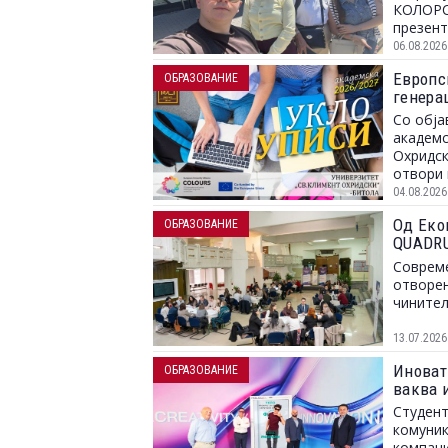
КОЛОРС,
презент
06.08.2026
Европс
ОБРАЗОВАНИЕ
генера
Со обја
академс
Охридск
отвори 
04.08.2026
Од Еко
ОБРАЗОВАНИЕ
QUADRU
пазарот
Совреме
отворен
чинител
13.07.2026
Иноват
ОБРАЗОВАНИЕ
ваква 
Студент
комуник
компани