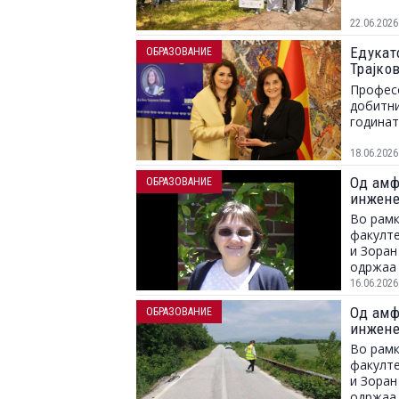
22.06.2026
Едукато
ОБРАЗОВАНИЕ
Трајко
посвет
Професо
добитни
годинат
18.06.2026
Од амф
ОБРАЗОВАНИЕ
инжене
Во рамк
факулте
и Зоран
одржаа 
– од тео
16.06.2026
Од амф
ОБРАЗОВАНИЕ
инжене
Во рамк
факулте
и Зоран
одржаа 