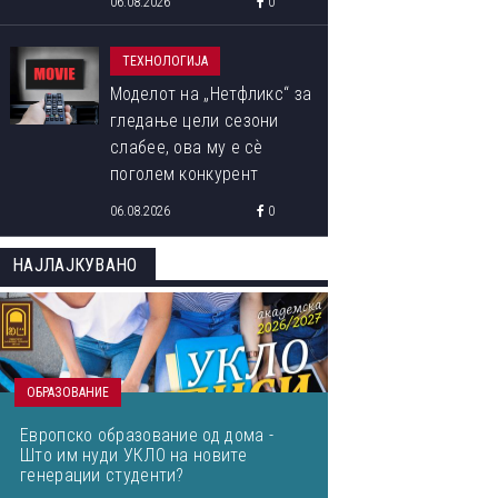
06.08.2026
0
ТЕХНОЛОГИЈА
Моделот на „Нетфликс“ за
гледање цели сезони
слабее, ова му е сѐ
поголем конкурент
06.08.2026
0
НАЈЛАЈКУВАНО
ОБРАЗОВАНИЕ
Европско образование од дома -
Што им нуди УКЛО на новите
генерации студенти?