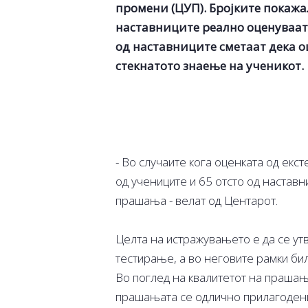
промени (ЦУП). Бројките покажал
наставниците реално оценуваат,
од наставниците сметаат дека о
стекнатото знаење на ученикот.
- Во случаите кога оценката од екс
од учениците и 65 отсто од наставн
прашања - велат од Центарот.
Целта на истражувањето е да се ут
тестирање, а во неговите рамки би
Во поглед на квалитетот на прашањ
прашањата се одлично прилагодени