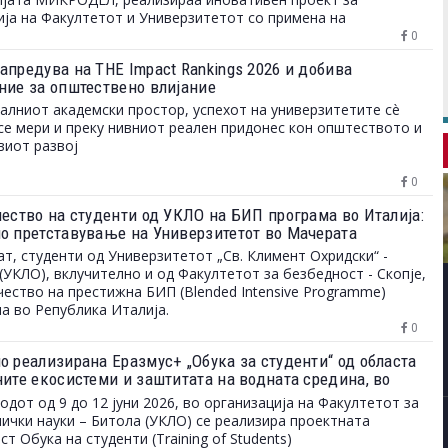
ја на Факултетот и Универзитетот со примена на
мска технологија.
0
апредува на THE Impact Rankings 2026 и добива
ние за општествено влијание
алниот академски простор, успехот на универзитетите сè
се мери и преку нивниот реален придонес кон општеството и
иот развој
0
чество на студенти од УКЛО на БИП програма во Италија:
о претставување на Универзитетот во Мачерата
ат, студенти од Универзитетот „Св. Климент Охридски“ -
(УКЛО), вклучително и од Факултетот за безбедност - Скопје,
чество на престижна БИП (Blended Intensive Programme)
а во Република Италија.
0
о реализирана Еразмус+ „Обука за студенти“ од областа
ните екосистеми и заштитата на водната средина, во
ација на Факултетот за биотехнички науки - Битола
одот од 9 до 12 јуни 2026, во организација на Факултетот за
ички науки – Битола (УКЛО) се реализира проектната
ст Обука на студенти (Training of Students)