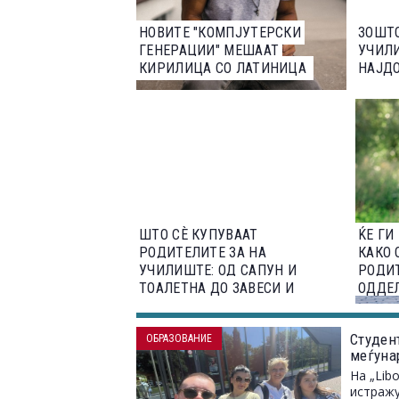
НОВИТЕ "КОМПЈУТЕРСКИ
ЗОШТ
ГЕНЕРАЦИИ" МЕШААТ
УЧИЛИ
КИРИЛИЦА СО ЛАТИНИЦА
НАЈДО
ШТО СЀ КУПУВААТ
ЌЕ ГИ
РОДИТЕЛИТЕ ЗА НА
КАКО 
УЧИЛИШТЕ: ОД САПУН И
РОДИТ
ТОАЛЕТНА ДО ЗАВЕСИ И
ОДДЕ
РОЛЕТНА
Студент
ОБРАЗОВАНИЕ
меѓунар
На „Lib
истражу