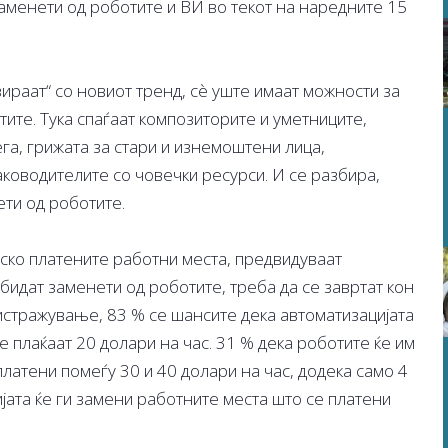
заменети од роботите и ВИ во текот на наредните 15
зираат“ со новиот тренд, сѐ уште имаат можности за
ите. Тука спаѓаат композиторите и уметниците,
га, грижата за стари и изнемоштени лица,
аководителите со човечки ресурси. И се разбира,
ти од роботите.
иско платените работни места, предвидуваат
 бидат заменети од роботите, треба да се завртат кон
стражување, 83 % се шансите дека автоматизацијата
е плаќаат 20 долари на час. 31 % дека роботите ќе им
платени помеѓу 30 и 40 долари на час, додека само 4
јата ќе ги замени работните места што се платени