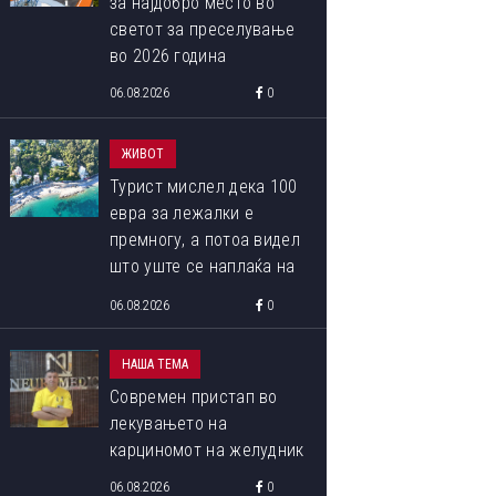
за најдобро место во
светот за преселување
во 2026 година
06.08.2026
0
ЖИВОТ
Турист мислел дека 100
евра за лежалки е
премногу, а потоа видел
што уште се наплаќа на
плажата
06.08.2026
0
НАША ТЕМА
Современ пристап во
лекувањето на
карциномот на желудник
06.08.2026
0