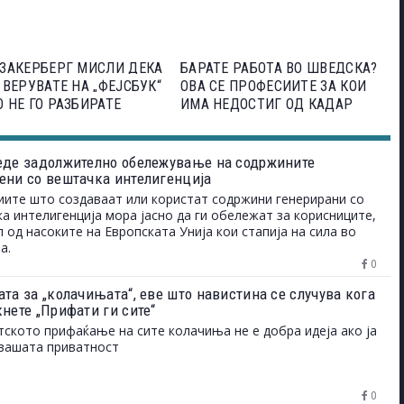
ЗАКЕРБЕРГ МИСЛИ ДЕКА
БАРАТЕ РАБОТА ВО ШВЕДСКА?
 ВЕРУВАТЕ НА „ФЕЈСБУК“
ОВА СЕ ПРОФЕСИИТЕ ЗА КОИ
 НЕ ГО РАЗБИРАТЕ
ИМА НЕДОСТИГ ОД КАДАР
еде задолжително обележување на содржините
ени со вештачка интелигенција
ите што создаваат или користат содржини генерирани со
а интелигенција мора јасно да ги обележат за корисниците,
л од насоките на Европската Унија кои стапија на сила во
а.
0
та за „колачињата“, еве што навистина се случува кога
нете „Прифати ги сите“
ското прифаќање на сите колачиња не е добра идеја ако ја
вашата приватност
0