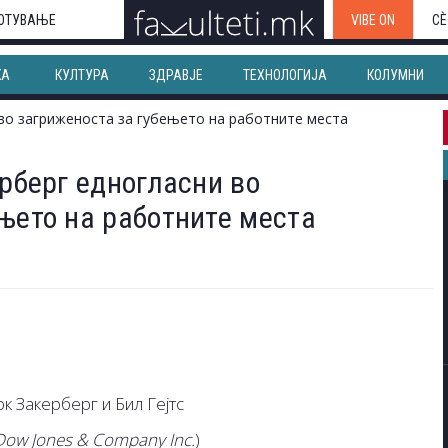
ОТУВАЊЕ
VIBE ON
СЀ
КА
КУЛТУРА
ЗДРАВЈЕ
ТЕХНОЛОГИЈА
КОЛУМНИ
ерберг едногласни во
њето на работните места
Dow Jones & Company Inc.
)