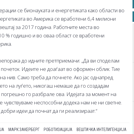
ерации се бионауката и енергетиката како области во
нергетиката во Америка се вработени 6,4 милиони
ештај за 2017 година. Работните места во
 10 % годишно и во оваа област се вработени
рика.
епорака до идните претприемачи: „Да ви споделам
д почеток. Идеите не доаѓаат во оформен облик. Тие
на нив. Само треба да почнете. Ако јас однапред
ето на луѓето, никогаш немаше да го создадам
та погрешно го разбрале ова. Идејата за момент на
се чувствуваме неспособни додека нам не ни светне.
 добри идеи да почнат да ги реализираат.“
ЈА
МАРК ЗАКЕРБЕРГ
РОБОТИЗАЦИЈА
ВЕШТАЧКА ИНТЕЛИГЕНЦИЈА