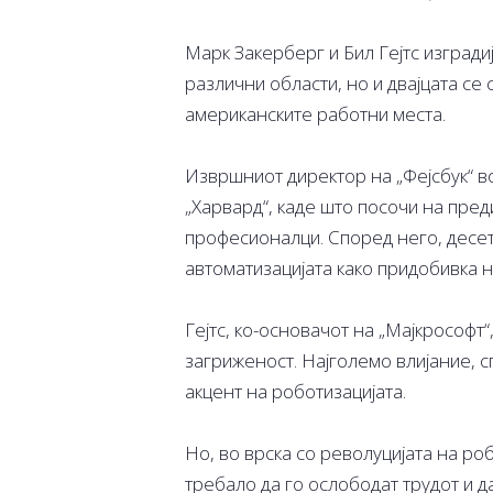
Марк Закерберг и Бил Гејтс изгради
различни области, но и двајцата се 
американските работни места.
Извршниот директор на „Фејсбук“ в
„Харвард“, каде што посочи на пред
професионалци. Според него, десет
автоматизацијата како придобивка н
Гејтс, ко-основачот на „Мајкрософт“
загриженост. Најголемо влијание, с
акцент на роботизацијата.
Но, во врска со револуцијата на ро
требало да го ослободат трудот и 