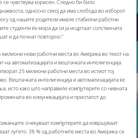
е се чувствува корисен. Следно би било
аквоста, односно секој да има слобода во изборот
ногу од нашите родители имале стабилни работни
те студенти ќе мора да си ја исцртаат сопствената
шат и да почнат повторно.“
5 милиони нови работни места во Америка во текот на
ат на автоматизацијата и вештачката интелигенција.
творат 25 милиони работни места во истиот тој
аво. Вештачката интелигенција и автоматизацијата ќе
а, исто како што направиле компјутерите со нивната
 промената во комуникацијата и приспапот до
ериканците очекуваат компјутерите да извршуваат
ваат луѓето. 38 % од работните места во Америка се