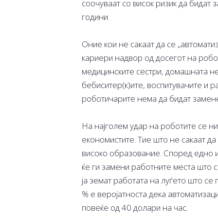
соочуваат со висок ризик да бидат 
години.
Оние кои не сакаат да се „автомати
кариери надвор од досегот на робот
медицинските сестри, домашната не
бебиситер(к)ите, воспитувачите и р
роботичарите нема да бидат замене
На најголем удар на роботите се н
економистите. Тие што не сакаат да
високо образование. Според едно и
ќе ги замени работните места што с
ја земат работата на луѓето што се 
% е веројатноста дека автоматизаци
повеќе од 40 долари на час.