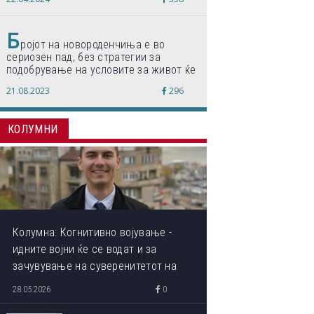
по светски стандарди“
Б
ројот на новороденчиња е во
сериозен пад, без стратегии за
подобрување на условите за живот ќе
дојде до затворање на училишта,
21.08.2023
296
предупредуваат експертите
КОЛУМНИ
Колумна: Когнитивно војување -
идните војни ќе се водат и за
зачувување на суверенитетот на
сопствениот ум
28.05.2026
0