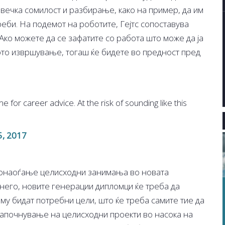
овечка сомилост и разбирање, како на пример, да им
еби. На подемот на роботите, Гејтс сопоставува
„Ако можете да се зафатите со работа што може да ја
ото извршување, тогаш ќе бидете во предност пред
 for career advice. At the risk of sounding like this
, 2017
пронаоѓање целисходни занимања во новата
него, новите генерации дипломци ќе треба да
 му бидат потребни цели, што ќе треба самите тие да
започнување на целисходни проекти во насока на