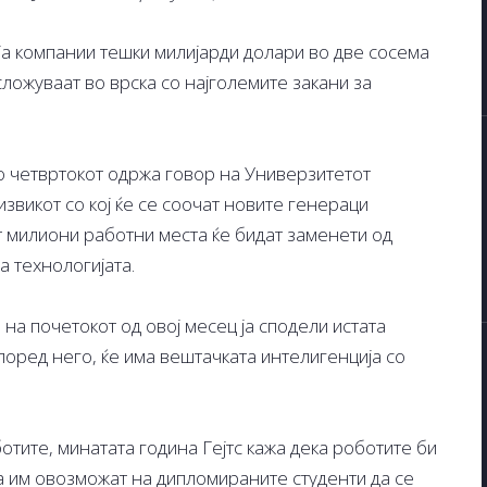
ја компании тешки милијарди долари во две сосема
сложуваат во врска со најголемите закани за
о четвртокот одржа говор на Универзитетот
извикот со кој ќе се соочат новите генераци
 милиони работни места ќе бидат заменети од
а технологијата.
, на почетокот од овој месец ја сподели истата
поред него, ќе има вештачката интелигенција со
ботите, минатата година Гејтс кажа дека роботите би
да им овозможат на дипломираните студенти да се