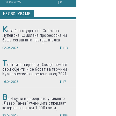
01.08.2026
0
ИЗДВОЈУВАМЕ
К
ога бев студент со Снежана
Лупевска: „Омилена професорка ни
беше сегашната претседателка
Гордана Сиљановска-Давкова“
02.05.2025
113
Т
еатрите надвор од Скопје немаат
свои објекти и се борат за термини -
Кумановскиот се реновира од 2021,
Струмичкиот се гради веќе 11 години
16.04.2025
17
В
о 4 кујни во средното училиште
„Лазар Танев“ учениците спремаат
кетеринг и за над 1.000 гости:
„Формиравме компанија и работиме
22.04.2024
358