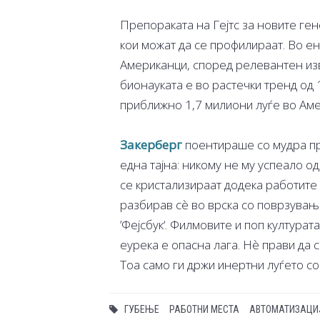
Препораката на Гејтс за новите ген
кои можат да се профилираат. Во е
Американци, според релевантен изв
бионауката е во растечки тренд од
приближно 1,7 милиони луѓе во Аме
Закерберг
поентираше со мудра пр
една тајна: никому не му успеало о
се кристализираат додека работите 
разбирав сѐ во врска со поврзувањ
’Фејсбук‘. Филмовите и поп култура
еурека е опасна лага. Нѐ прави да 
Тоа само ги држи инертни луѓето со
ГУБЕЊЕ
РАБОТНИ МЕСТА
АВТОМАТИЗАЦИ