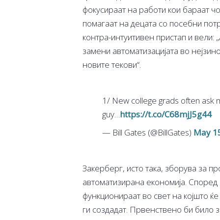
фокусираат на работи кои бараат ч
помагаат на децата со посебни потр
контра-интуитивен пристап и вели: 
замени автоматизацијата во нејзин
новите текови“.
1/ New college grads often ask me
guy…
https://t.co/C68mjJ5g44
— Bill Gates (@BillGates)
May 15
Закерберг, исто така, зборува за 
автоматизирана економија. Според 
функционираат во свет на којшто ќе
ги создадат. Првенствено би било 