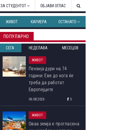
 ЗА СТУДЕНТОТ
ОБЈАВИ ОГЛАС
ЖИВОТ
КАРИЕРА
ОСТАНАТО
ПОПУЛАРНО
СЕГА
НЕДЕЛАВА
МЕСЕЦОВ
ЖИВОТ
Пензија дури на 74
години: Еве до кога ќе
треба да работат
Европејците
06.08.2026
0
ЖИВОТ
Оваа земја е прогласена