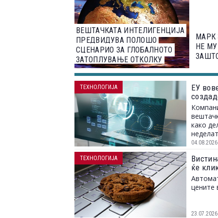
ВЕШТАЧКАТА ИНТЕЛИГЕНЦИЈА
МАРК 
ПРЕДВИДУВА ПОЛОШО
НЕ МУ
СЦЕНАРИО ЗА ГЛОБАЛНОТО
ЗАШТО
ЗАТОПЛУВАЊЕ ОТКОЛКУ
ЛУЃЕТО
ЕУ вов
ТЕХНОЛОГИЈА
создад
Компани
вештачк
како де
неделат
04.08.2026
Вистина
ТЕХНОЛОГИЈА
ќе клик
Автомат
цените 
23.07.2026