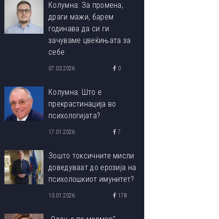
Колумна: За промена,
драги мажи, барем
годинава да си ги
зачуваме цвеќињата за
себе
07.03.2026
0
Колумна: Што е
прекрастинација во
психологијата?
17.01.2026
7
Зошто токсичните мисли
доведуваат до ерозија на
психолошкиот имунитет?
13.01.2026
178