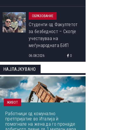
ОБРАЗОВАНИЕ
Студенти од Факултетот
за безбедност – Скопје
учествуваа на
меѓународната БИП
програма „Libori Summer
06.08.2026
0
School 2026“
НАЈЛАЈКУВАНО
ЖИВОТ
Работници од комунално
претпријатие во Италија ѝ
помогнале на жена да го пронајде
добитното ливче од 1 милион евра