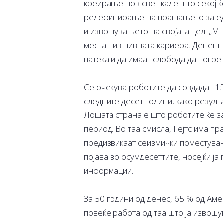
креирање нов свет каде што секој ќ
редефинирање на прашањето за едн
и извршувањето на својата цел. „М
места низ нивната кариера. Денешни
патека и да имаат слобода да погре
Се очекува роботите да создадат 1
следните десет години, како резулт
Лошата страна е што роботите ќе за
период. Во таа смисла, Гејтс има пр
предизвикаат сеизмички поместувањ
појава во осумдесеттите, носејќи ја
информации.
За 50 години од денес, 65 % од Ам
повеќе работа од таа што ја извршу