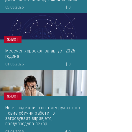
кое завршило на депонија
05.08.2026
0
ЖИВОТ
Месечен хороскоп за август 2026
година
01.08.2026
0
ЖИВОТ
Не е градежништво, ниту рударство
- овие обични работи го
загрозуваат здравјето,
предупредува лекар
03.08.2026
0