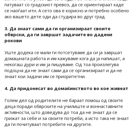
патуваат со градскиот превоз, да се ориентираат каде
се наоѓаат итн. А сето ова е корисно и потребно особено
ако вашето дете оди да студира во друг град.
3. Да знаат сами да ги организираат своите
обврски, да ги завршат задачите во дадени
рокови
Уште додека се мали ги потсетуваме да си ја завршат
домашната работа и им кажуваме кога да ја напишат, а
некогаш дури и им ја пишуваме. Од тоа произлегува
подоцна да не знаат сами да се организираат и да не
знаат кои задачи им се приоритетни.
4. Да придонесат во домаќинството во кое живеат
Голем дел од родителите не бараат помош од своите
деца поради обврските на училиште и воннаставните
активности, што доведува до тоа да не знаат да се
грижат за себе и за своите потреби, а исто така не знаат
да ги почитуваат потребите на другите.