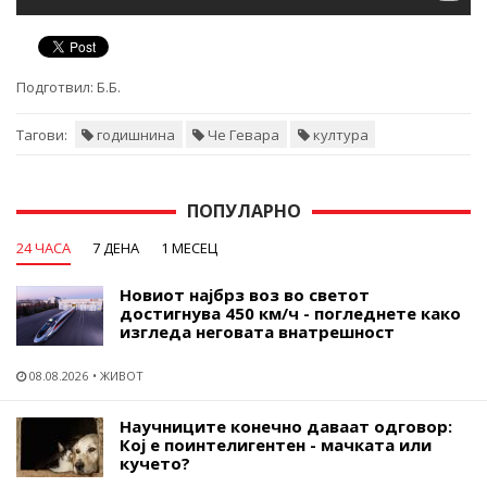
Подготвил:
Б.Б.
Тагови:
годишнина
Че Гевара
култура
ПОПУЛАРНО
24 ЧАСА
7 ДЕНА
1 МЕСЕЦ
Новиот најбрз воз во светот
достигнува 450 км/ч - погледнете како
изгледа неговата внатрешност
08.08.2026
ЖИВОТ
Научниците конечно даваат одговор:
Кој е поинтелигентен - мачката или
кучето?