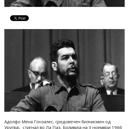
Адолфо Мена Гонзалес, средовечен бизнисмен од
Уругвај, стигнал во Ла Паз, Боливија на 3 ноември 1966