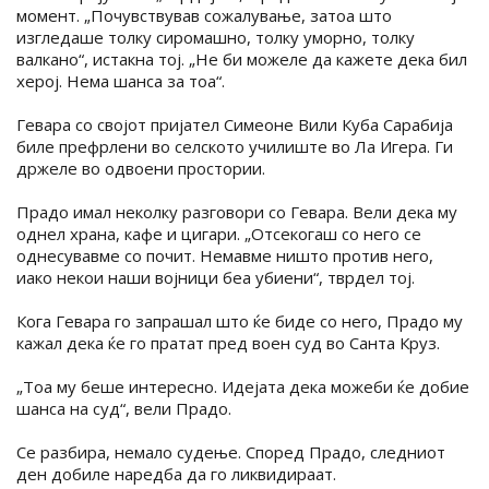
момент. „Почувствував сожалување, затоа што
изгледаше толку сиромашно, толку уморно, толку
валкано“, истакна тој. „Не би можеле да кажете дека бил
херој. Нема шанса за тоа“.
Гевара со својот пријател Симеоне Вили Куба Сарабија
биле префрлени во селското училиште во Ла Игера. Ги
држеле во одвоени простории.
Прадо имал неколку разговори со Гевара. Вели дека му
однел храна, кафе и цигари. „Отсекогаш со него се
однесувавме со почит. Немавме ништо против него,
иако некои наши војници беа убиени“, тврдел тој.
Кога Гевара го запрашал што ќе биде со него, Прадо му
кажал дека ќе го пратат пред воен суд во Санта Круз.
„Тоа му беше интересно. Идејата дека можеби ќе добие
шанса на суд“, вели Прадо.
Се разбира, немало судење. Според Прадо, следниот
ден добиле наредба да го ликвидираат.