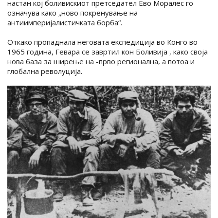
настан кој боливискиот претседател Ево Моралес го
означува како „ново покренување на
антиимперијалистичката борба“.
Откако пропаднала неговата експедиција во Конго во
1965 година, Гевара се завртил кон Боливија , како своја
нова база за ширење на -прво регионална, а потоа и
глобална револуција.