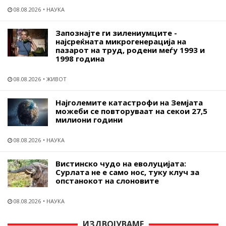
08.08.2026
НАУКА
Запознајте ги зилениумците -
најсреќната микрогенерација на
пазарот на труд, родени меѓу 1993 и
1998 година
08.08.2026
ЖИВОТ
Најголемите катастрофи на Земјата
можеби се повторуваат на секои 27,5
милиони години
08.08.2026
НАУКА
Вистинско чудо на еволуцијата:
Сурлата не е само нос, туку клуч за
опстанокот на слоновите
08.08.2026
НАУКА
ИЗДВОЈУВАМЕ