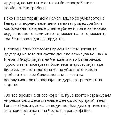
другари, посмртните останки биле погребани во
необележени гробови.
Иако Прадо тврди дека немал ништо со убиството на
Гевара, отворено вели дека таквата процедура била
вообичаена тоа време: „Беше убиен и тоа е за секаква
осуда, но ако го замислите тој момент....во тој момент,
тоа беше оправдано“, тврди тој.
И покрај непријателскиот прием на Че и неговите
другари,нивното присуство донело заживување на Ла
Игера. „Индустријата на Че“ цвета и во Валегранде.
Туристите ја посетуваат болничката просторија каде
било изложено телото на Че по убиството, како и
гробовите во кои биле закопани телата на
револуционерите, пронајдени дури по триесеттина
години.
„Во тоа време не знаев кој е Че. Кубанските истражувачи
ни рекоа само дека станавме дел од историјата“, вели
Гонзало Гузман, локален водич кој бил дел од тимот кој
ги открил останките на Че, во потрага која била