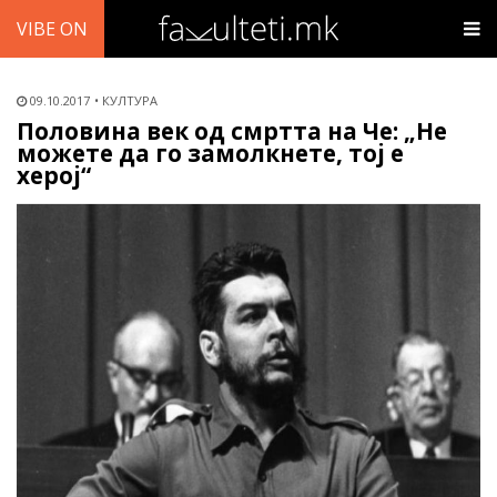
VIBE ON
09.10.2017
КУЛТУРА
Половина век од смртта на Че: „Не
можете да го замолкнете, тој е
херој“