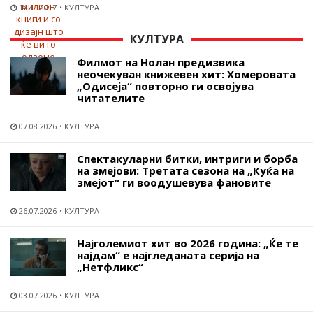
14.11.2017
КУЛТУРА
КУЛТУРА
Филмот на Нолан предизвика
неочекуван книжевен хит: Хомеровата
„Одисеја“ повторно ги освојува
читателите
07.08.2026
КУЛТУРА
Спектакуларни битки, интриги и борба
на змејови: Третата сезона на „Куќа на
змејот“ ги воодушевува фановите
26.07.2026
КУЛТУРА
Најголемиот хит во 2026 година: „Ќе те
најдам“ е најгледаната серија на
„Нетфликс“
03.07.2026
КУЛТУРА