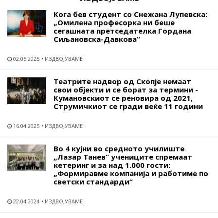
Кога бев студент со Снежана Лупевска:
„Омилена професорка ни беше
сегашната претседателка Гордана
Сиљановска-Давкова“
02.05.2025
ИЗДВОЈУВАМЕ
Театрите надвор од Скопје немаат
свои објекти и се борат за термини -
Кумановскиот се реновира од 2021,
Струмичкиот се гради веќе 11 години
16.04.2025
ИЗДВОЈУВАМЕ
Во 4 кујни во средното училиште
„Лазар Танев“ учениците спремаат
кетеринг и за над 1.000 гости:
„Формиравме компанија и работиме по
светски стандарди“
22.04.2024
ИЗДВОЈУВАМЕ