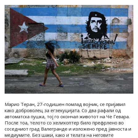
Марио Теран, 27-годишен помлад војник, се пријавил
како доброволец за егзекуцијата. Со два рафали од
автоматска пушка, тој го окончал животот на Че Гевара.
После тоа, телото со хелихоптер било префрлено во
соседниот град Валегранде и изложено пред јавноста и
медиумите. Без шаки, како и телата на неговите