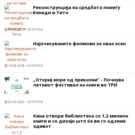
Реконструкција на средбата помеѓу
Кенеди и Тито
30.05.2017
КУЛТУРА
Најочекуваните филмови за оваа есен
16.08.2018
КУЛТУРА
„Откриј море од приказни“ - Почнува
летниот фестивал на книги во ТРИ
23.06.2020
КУЛТУРА
Кина отвори библиотека со 1,2 милион
книги и со дизајн што ќе ви го одземе
здивот