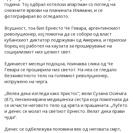
година. Тој одбрал хотелски апартман со поглед на
снежните врвови на планината Илимани, и се
фотографирал во огледалото.
Всушност, тоа бил Ернесто Че Гевара, аргентинскиот
револуционер, кој помогна да се собори од власт
кубанскиот диктатор подржуван од Америка, и герилски
борец кој работел на каузата за проширување на
социјализмот низ целиот свет.
Единаесет месеци подоцна, поинаква слика од Че
Гевара се проширила низ светот. На неа се гледало
безживотното тело на големиот револуционер,
испружено на черга.
„Велеа дека изгледа како Христос“, вели Сузана Осинага
(87), пензионирана медицинска сестра која помогнала да
се исчисти неговото тело од крвта и прашината. „Луѓето
и денес се молат на светиот Ернесто. Велат дека прави
чуда“.
Денес се одбележува половина век од неговата смрт,