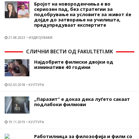
Бројот на новороденчиња е во
сериозен пад, без стратегии за
подобрување на условите за живот ќе
дојде до затворање на училишта,
предупредуваат експертите
21.08.2023
ИЗДВОЈУВАМЕ
СЛИЧНИ ВЕСТИ ОД FAKULTETI.MK
Најдобрите филмски двојки од
изминативе 40 години
02.03.2018
КУЛТУРА
„Паразит“ е доказ дека луѓето сакаат
подлабоки филмови
19.11.2019
КУЛТУРА
Работилница за филозофија и филм со