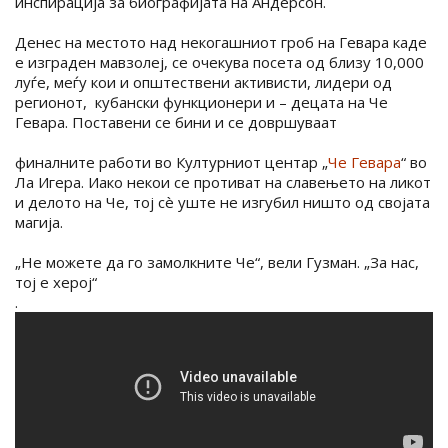
инспирација за биографијата на Андерсон.
Денес на местото над некогашниот гроб на Гевара каде
е изграден мавзолеј, се очекува посета од близу 10,000
луѓе, меѓу кои и општествени активисти, лидери од
регионот, кубански функционери и – децата на Че
Гевара. Поставени се бини и се довршуваат
финалните работи во Културниот центар „
Че Гевара
“ во
Ла Игера. Иако некои се противат на славењето на ликот
и делото на Че, тој сè уште не изгубил ништо од својата
магија.
„Не можете да го замолкните Че“, вели Гузман. „За нас,
тој е херој“
.