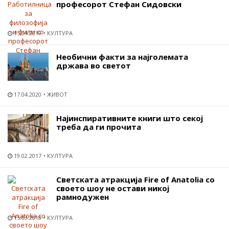
професорот Стефан Сидовски
15.04.2019
КУЛТУРА
Необични факти за најголемата
држава во светот
17.04.2020
ЖИВОТ
Најинспиративните книги што секој
треба да ги прочита
19.02.2017
КУЛТУРА
Светската атракција Fire of Anatolia со
своето шоу не остави никој
рамнодужен
15.03.2018
КУЛТУРА