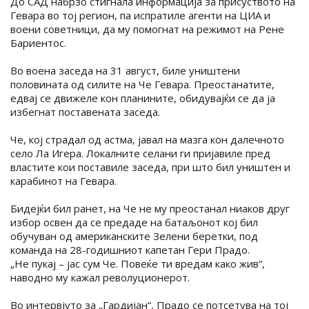
До САД набрзо стигнала информација за присуството на
Гевара во тој регион, па испратиле агенти на ЦИА и
воени советници, да му помогнат на режимот на Рене
Бариентос.
Во воена заседа на 31 август, биле уништени
половината од силите на Че Гевара. Преостанатите,
едвај се движеле кон планините, обидувајќи се да ја
избегнат поставената заседа.
Че, кој страдал од астма, јавал на мазга кон далечното
село Ла Игера. Локалните селани ги пријавиле пред
властите кои поставиле заседа, при што бил уништен и
карабинот на Гевара.
Бидејќи бил ранет, на Че не му преостанал ниаков друг
избор освен да се предаде на батаљонот кој бил
обучуван од американските Зелени беретки, под
команда на 28-годишниот капетан Гери Прадо.
„Не пукај – јас сум Че. Повеќе ти вредам како жив“,
наводно му кажал револуционерот.
Во интервјуто за „Гардијан“, Прадо се потсетува на тој