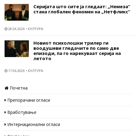
Серијата што сите ја гледаат: „Немеза“
стана глобален феномен на „Нетфликс“
28.06.2026
КУЛТУРА
Новиот психолошки трилер ги
воодушеви гледачите по само две
епизоди, па го нарекуваат серија на
летото
17.06.2026
КУЛТУРА
Почетна
Препорачани огласи
Вработување
Интернационални огласи