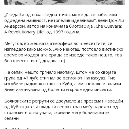
„Гледајќи од оваа гледна точка, може да се забележи
одредена наивност, нетрпелив идеализам“, вели Џон Ли
Андерсон, автор на конечната биографија „Che Guevara:
A Revolutionary Life“ од 1997 година.
Меѓутоа, во жешката атмосфера во шеесеттите, сè
изгледало како можно. „Ако некогаш постоело вистинско
време во модерната ера да се изведе такво нешто, тоа
беа шеесеттите“, додава тој.
Па сепак, нешто тргнало наопаку, штом Че со својата
група од 47 луѓе стигнал во регионот Нанкахуаз. Тие
изгубиле радио-контакт со Куба, а им снемало и залихи.
Биле измачувани од болести и крвожедни инсекти.
Боливиските регрути се двоумеле да преземат наредби
од Кубанците, а владата сеела страв меѓу народот од
странските освојувачи, скриени меѓу боливиските
селани.