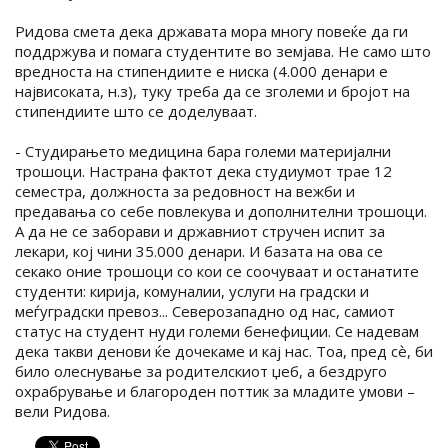
Ридова смета дека државата мора многу повеќе да ги
поддржува и помага студентите во земјава. Не само што
вредноста на стипендиите е ниска (4.000 денари е
највисоката, н.з), туку треба да се зголеми и бројот на
стипендиите што се доделуваат.
- Студирањето медицина бара големи материјални
трошоци. Настрана фактот дека студиумот трае 12
семестра, должноста за редовност на вежби и
предавања со себе повлекува и дополнителни трошоци.
А да не се заборави и државниот стручен испит за
лекари, кој чини 35.000 денари. И базата на ова се
секако оние трошоци со кои се соочуваат и останатите
студенти: кирија, комуналии, услуги на градски и
меѓуградски превоз... Северозападно од нас, самиот
статус на студент нуди големи бенефиции. Се надевам
дека такви денови ќе дочекаме и кај нас. Тоа, пред сѐ, би
било олеснување за родителскиот џеб, а бездруго
охрабрување и благороден поттик за младите умови –
вели Ридова.