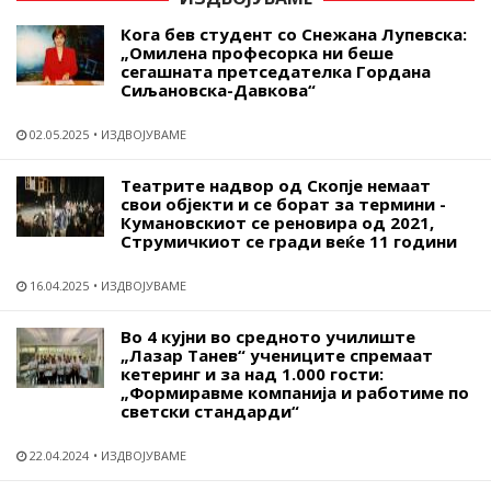
Кога бев студент со Снежана Лупевска:
„Омилена професорка ни беше
сегашната претседателка Гордана
Сиљановска-Давкова“
02.05.2025
ИЗДВОЈУВАМЕ
Театрите надвор од Скопје немаат
свои објекти и се борат за термини -
Кумановскиот се реновира од 2021,
Струмичкиот се гради веќе 11 години
16.04.2025
ИЗДВОЈУВАМЕ
Во 4 кујни во средното училиште
„Лазар Танев“ учениците спремаат
кетеринг и за над 1.000 гости:
„Формиравме компанија и работиме по
светски стандарди“
22.04.2024
ИЗДВОЈУВАМЕ