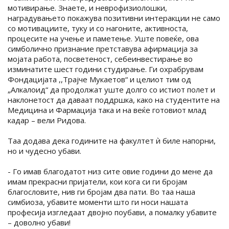
мотивирање. Знаете, и неврофизиолошки,
наградувањето покажува позитивни интеракции не само
со мотивациите, туку и со нагоните, активноста,
процесите на учење и паметење. Уште повеќе, ова
симболично признание претставува афирмација за
мојата работа, посветеност, себеинвестирање во
изминатите шест години студирање. Ги охрабрувам
Фондацијата ,,Трајче Мукаетов“ и целиот тим од
„Алкалоид“ да продолжат уште долго со истиот полет и
наклонетост да даваат поддршка, како на студентите на
Медицина и Фармација така и на веќе готовиот млад
кадар – вели Ридова.
Таа додава дека годините на факултет ѝ биле напорни,
но и чудесно убави.
- Го имав благодатот низ сите овие години до мене да
имам прекрасни пријатели, кои кога си ги бројам
благословите, нив ги бројам два пати. Во таа наша
симбиоза, убавите моменти што ги носи нашата
професија изгледаат двојно поубави, а помалку убавите
– доволно убави!