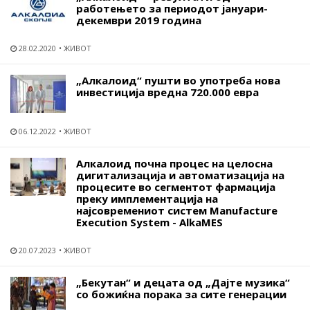
работењето за периодот јануари-
декември 2019 година
28.02.2020
ЖИВОТ
„Алкалоид“ пушти во употреба нова
инвестиција вредна 720.000 евра
06.12.2022
ЖИВОТ
Алкалоид почна процес на целосна
дигитализација и автоматизација на
процесите во сегментот фармација
преку имплементација на
најсовремениот систем Manufacture
Execution System - AlkaMES
20.07.2023
ЖИВОТ
„Бекутан“ и децата од „Дајте музика“
со божиќна порака за сите генерации