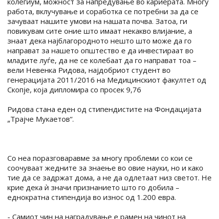
колегиум, можност за напредување во кариерата. Многу
работа, вклучување и соработка се потребни за да се
зачуваат нашите умови на нашата почва. Затоа, ги
повикувам сите оние што имаат некакво влијание, а
знаат дека најблагородното нешто што може да го
направат за нашето општество е да инвестираат во
младите луѓе, да не се колебаат да го направат тоа –
вели Невенка Ридова, најдобриот студент во
генерацијата 2011/2016 на Медицинскиот факултет од
Скопје, која дипломира со просек 9,76
Ридова стана еден од стипендистите на Фондацијата
„Трајче Мукаетов“.
Со неа поразговаравме за многу проблеми со кои се
соочуваат жедните за знаење во овие науки, но и како
тие да се задржат дома, а не да одлетаат низ светот. Не
крие дека ѝ значи признанието што го добила –
еднократна стипендија во износ од 1.200 евра.
- Самиот чин на наградување е рамен на чинот на