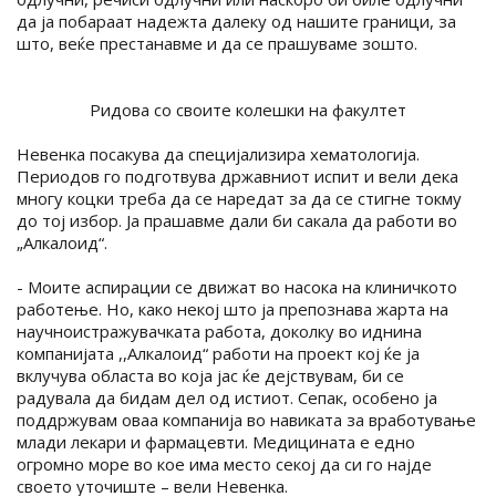
да ја побараат надежта далеку од нашите граници, за
што, веќе престанавме и да се прашуваме зошто.
Ридова со своите колешки на факултет
Невенка посакува да специјализира хематологија.
Периодов го подготвува државниот испит и вели дека
многу коцки треба да се наредат за да се стигне токму
до тој избор. Ја прашавме дали би сакала да работи во
„Алкалоид“.
- Моите аспирации се движат во насока на клиничкото
работење. Но, како некој што ја препознава жарта на
научноистражувачката работа, доколку во иднина
компанијата ,,Алкалоид“ работи на проект кој ќе ја
вклучува областа во која јас ќе дејствувам, би се
радувала да бидам дел од истиот. Сепак, особено ја
поддржувам оваа компанија во навиката за вработување
млади лекари и фармацевти. Медицината е едно
огромно море во кое има место секој да си го најде
своето уточиште – вели Невенка.