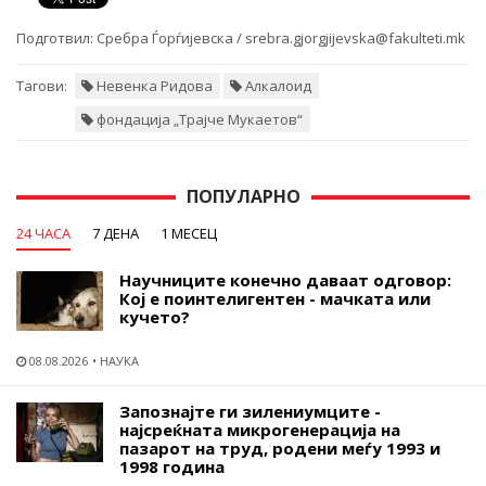
Подготвил:
Сребра Ѓорѓијевска / srebra.gjorgjijevska@fakulteti.mk
Тагови:
Невенка Ридова
Алкалоид
фондација „Трајче Мукаетов“
ПОПУЛАРНО
24 ЧАСА
7 ДЕНА
1 МЕСЕЦ
Научниците конечно даваат одговор:
Кој е поинтелигентен - мачката или
кучето?
08.08.2026
НАУКА
Запознајте ги зилениумците -
најсреќната микрогенерација на
пазарот на труд, родени меѓу 1993 и
1998 година