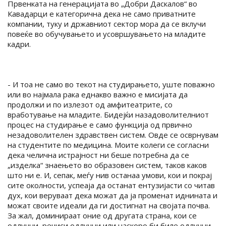
Првенката на генерацијата во „Добри Даскалов“ во
Кавадарци е категорична дека не само приватните
компании, туку и државниот сектор мора да се вклучи
повеќе во обучувањето и усовршувањето на младите
кадри.
- И тоа не само во текот на студирањето, уште поважно
или во најмала рака еднакво важно е мисијата да
продолжи и по излезот од амфитеатрите, со
вработување на младите. Бидејќи назадоволителниот
процес на студирање е само функција од првично
незадоволителен здравствен систем. Овде се осврнувам
на студентите по медицина. Моите колеги се согласни
дека челична истрајност ни беше потребна да се
„изделка“ знаењето во образовен систем, таков каков
што ни е. И, сепак, меѓу нив останаа умови, кои и покрај
сите околности, успеаја да останат ентузијасти со читав
дух, кои веруваат дека можат да ја променат иднината и
можат своите идеали да ги достигнат на својата почва.
За жал, доминираат оние од другата страна, кои се
одлучни, речиси одлучни или наскоро би биле одлучни