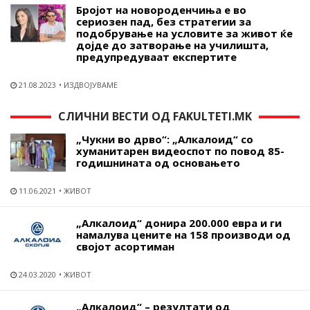
Бројот на новороденчиња е во
сериозен пад, без стратегии за
подобрување на условите за живот ќе
дојде до затворање на училишта,
предупредуваат експертите
21.08.2023
ИЗДВОЈУВАМЕ
СЛИЧНИ ВЕСТИ ОД FAKULTETI.MK
„Чукни во дрво“: „Алкалоид“ со
хуманитарен видеоспот по повод 85-
годишнината од основањето
11.06.2021
ЖИВОТ
„Алкалоид“ донира 200.000 евра и ги
намалува цените на 158 производи од
својот асортиман
24.03.2020
ЖИВОТ
„Алкалоид“ – резултати од