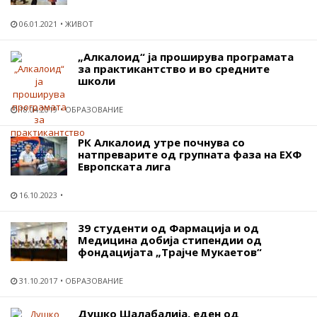
06.01.2021
ЖИВОТ
„Алкалоид“ ја проширува програмата
за практикантство и во средните
школи
18.04.2019
ОБРАЗОВАНИЕ
РК Алкалоид утре почнува со
натпреварите од групната фаза на ЕХФ
Европската лига
16.10.2023
39 студенти од Фармација и од
Медицина добија стипендии од
фондацијата „Трајче Мукаетов“
31.10.2017
ОБРАЗОВАНИЕ
Душко Шалабалија, еден од