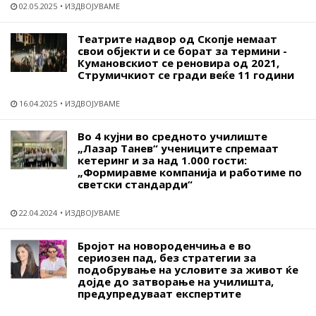
02.05.2025
ИЗДВОЈУВАМЕ
Театрите надвор од Скопје немаат
свои објекти и се борат за термини -
Кумановскиот се реновира од 2021,
Струмичкиот се гради веќе 11 години
16.04.2025
ИЗДВОЈУВАМЕ
Во 4 кујни во средното училиште
„Лазар Танев“ учениците спремаат
кетеринг и за над 1.000 гости:
„Формиравме компанија и работиме по
светски стандарди“
22.04.2024
ИЗДВОЈУВАМЕ
Бројот на новороденчиња е во
сериозен пад, без стратегии за
подобрување на условите за живот ќе
дојде до затворање на училишта,
предупредуваат експертите