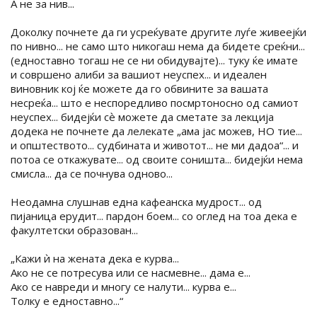
А не за нив...
Доколку почнете да ги усреќувате другите луѓе живеејќи
по нивно... не само што никогаш нема да бидете среќни...
(едноставно тогаш не се ни обидувајте)... туку ќе имате
и совршено алиби за вашиот неуспех... и идеален
виновник кој ќе можете да го обвините за вашата
несреќа... што е неспоредливо посмртоносно од самиот
неуспех... бидејќи сѐ можете да сметате за лекција
додека не почнете да лелекате „ама јас можев, НО тие...
и општеството... судбината и животот... не ми дадоа“... и
потоа се откажувате... од своите соништа... бидејќи нема
смисла... да се почнува одново...
Неодамна слушнав една кафеанска мудрост... од
пијаница ерудит... пардон боем... со оглед на тоа дека е
факултетски образован...
„Кажи ѝ на жената дека е курва...
Ако не се потресува или се насмевне... дама е...
Ако се навреди и многу се налути... курва е...
Толку е едноставно...“