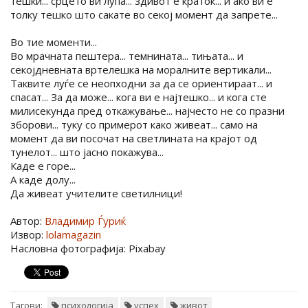
тешки... срцето ви лупа... здивот е краток... и ако ви е
толку тешко што сакате во секој момент да запрете...
Во тие моменти...
Во мрачната пештера... темнината... тињата... и
секојдневната вртелешка на моралните вертикали...
Таквите луѓе се неопходни за да се ориентираат... и
спасат... За да може... кога ви е најтешко... и кога сте
милисекунда пред откажување... најчесто не со празни
зборови... туку со примерот како живеат... само на
момент да ви посочат на светлината на крајот од
тунелот... што јасно покажува...
Каде е горе...
А каде долу...
Да живеат учителите светилници!
Автор:
Владимир Ѓуриќ
Извор:
lolamagazin
Насловна фотографија: Pixabay
Тагови:
психологија
успех
живот