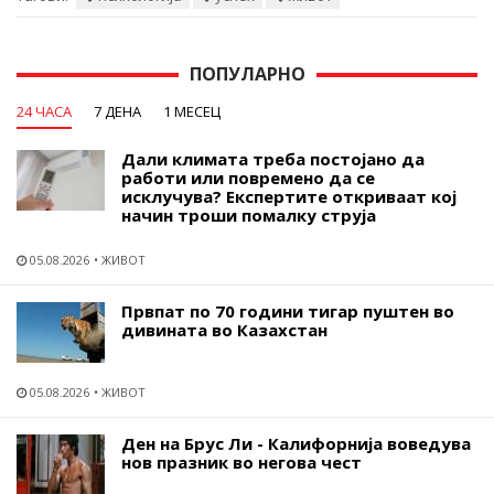
ПОПУЛАРНО
24 ЧАСА
7 ДЕНА
1 МЕСЕЦ
Дали климата треба постојано да
работи или повремено да се
исклучува? Експертите откриваат кој
начин троши помалку струја
05.08.2026
ЖИВОТ
Првпат по 70 години тигар пуштен во
дивината во Казахстан
05.08.2026
ЖИВОТ
Ден на Брус Ли - Калифорнија воведува
нов празник во негова чест