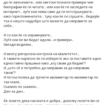
да ги запознаете... или светски познати примери чии
биографии ќе ги читате... или кои ќе ги заследите на
интернет... луѓе кои нема само да ги потслушнувате...
како гореспоменатите... туку кои ќе ги слушате... бидејќи
тоа е нешто најдобро што можете да направите за
себе...
И со кои ќе се израмнувате...
Луѓе кои ќе ви бидат идоли... и примери...
Ѕвезди водилки...
И многу ригорозна контрола на квалитетот...
А таквите најлесно ќе ги изберете ако си поставите едно
едноставно прашање како „кој сакам да бидам“?
И „што сѐ е потребно да направам за да направам
таков“?
И потоа полека да тргнете милиметар по милиметар по
таа скала...
Скалило по скалило...
Ден за ден...
Ќе знаете дека насоката е добра... доколку нозете ви се