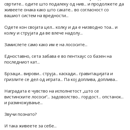
свртите... одите што подалеку од нив... и продолжете да
живеете онака како што сакате... во согласност со
вашиот систем на вредности...
Одете кон својата цел... колку и да е низводно тоа... и
колку и струјата да ве влече надолу...
Замислете само како им е на лососите...
Едноставно, сета забава е во пентхаус со базен на
последниот кат...
Брзаци... вирови... струја... каскади... гравитацијата и
гризлите се дел од играта... Па кој доплива, доплива...
Наградата е чувство на исполнетост „што се
вистинските лососи“... задоволство... гордост... опстанок...
и размножување...
Звучи познато?
И така живеете за себе...