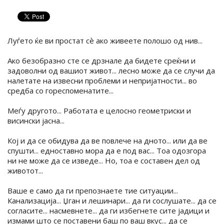
Луѓето ќе ви простат сѐ ако живеете полошо од нив...
Ако безобразно сте се дрзнале да бидете среќни и
задоволни од вашиот живот... лесно може да се случи да
налетате на извесни проблеми и непријатности... во
средба со гореспоменатите...
Меѓу другото... Работата е целосно геометриски и
висински јасна...
Кој и да се обидува да ве повлече на дното... или да ве
спушти... едноставно мора да е под вас... Тоа одозгора
ни не може да се изведе... Но, тоа е составен дел од
животот...
Ваше е само да ги препознаете тие ситуации...
Канализација... Џган и лешинари... да ги сослушате... да се
согласите... насмевнете... да ги избегнете сите јадици и
измами што се поставени баш по ваш вкус... да се