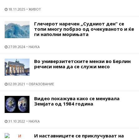
18.11.2025
ЖИВОТ
Глечерот наречен „Судниот ден“ се
топи многу побрзо од очекуваното и ќе
ги наполни морињата
27.09.2024
НАУКА
Во универзитетските мензи во Берлин
речиси нема да се служи месо
02.09.2021
ОБРАЗОВАНИЕ
Видео покажува како се менувала
Земјата од 1984 година
31.10.2022
НАУКА
И наставниците се приклучуваат на