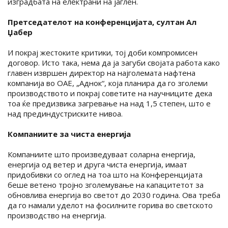
изградбата на електрани на јаглен.
Претседателот на конференцијата, султан Ал
Џабер
И покрај жестоките критики, тој доби компромисен
договор. Исто така, нема да ја загуби својата работа како
главен извршен директор на најголемата нафтена
компанија во ОАЕ, „Аднок“, која планира да го зголеми
производството и покрај советите на научниците дека
тоа ќе предизвика загревање на над 1,5 степен, што е
над прединдустриските нивоа.
Компаниите за чиста енергија
Компаниите што произведуваат соларна енергија,
енергија од ветер и друга чиста енергија, имаат
придобивки со оглед на тоа што на Конференцијата
беше ветено тројно зголемување на капацитетот за
обновлива енергија во светот до 2030 година. Ова треба
да го намали уделот на фосилните горива во светското
производство на енергија.