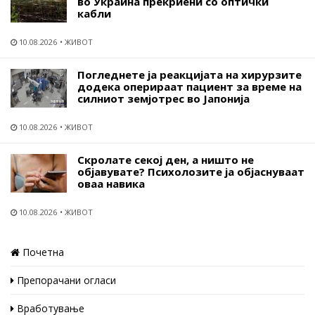
во Украина прекриени со оптички
кабли
10.08.2026
ЖИВОТ
Погледнете ја реакцијата на хирурзите
додека оперираат пациент за време на
силниот земјотрес во Јапонија
10.08.2026
ЖИВОТ
Скролате секој ден, а ништо не
објавувате? Психолозите ја објаснуваат
оваа навика
10.08.2026
ЖИВОТ
Почетна
Препорачани огласи
Вработување