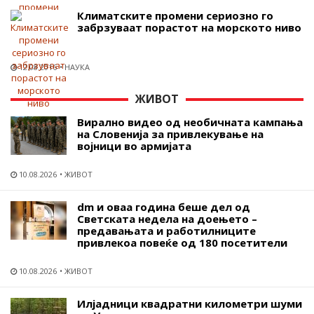
Климатските промени сериозно го
забрзуваат порастот на морското ниво
12.08.2016
НАУКА
ЖИВОТ
Вирално видео од необичната кампања
на Словенија за привлекување на
војници во армијата
10.08.2026
ЖИВОТ
dm и оваа година беше дел од
Светската недела на доењето –
предавањата и работилниците
привлекоа повеќе од 180 посетители
10.08.2026
ЖИВОТ
Илјадници квадратни километри шуми