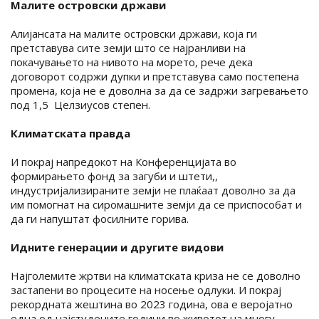
Малите островски држави
Алијансата на малите островски држави, која ги
претставува сите земји што се најранливи на
покачувањето на нивото на морето, рече дека
договорот содржи дупки и претставува само постепена
промена, која не е доволна за да се задржи загревањето
под 1,5 Целзиусов степен.
Климатската правда
И покрај напредокот на Конференцијата во
формирањето фонд за загуби и штети,,
индустријализираните земји не плаќаат доволно за да
им помогнат на сиромашните земји да се приспособат и
да ги напуштат фосилните горива.
Идните генерации и другите видови
Најголемите жртви на климатската криза не се доволно
застапени во процесите на носење одлуки. И покрај
рекордната жештина во 2023 година, ова е веројатно
една од најстудените години во животот на многу