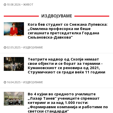
10.08.2026
ЖИВОТ
ИЗДВОЈУВАМЕ
Кога бев студент со Снежана Лупевска:
„Омилена професорка ни беше
сегашната претседателка Гордана
Сиљановска-Давкова“
02.05.2025
ИЗДВОЈУВАМЕ
Театрите надвор од Скопје немаат
свои објекти и се борат за термини -
Кумановскиот се реновира од 2021,
Струмичкиот се гради веќе 11 години
16.04.2025
ИЗДВОЈУВАМЕ
Во 4 кујни во средното училиште
„Лазар Танев“ учениците спремаат
кетеринг и за над 1.000 гости:
„Формиравме компанија и работиме по
светски стандарди“