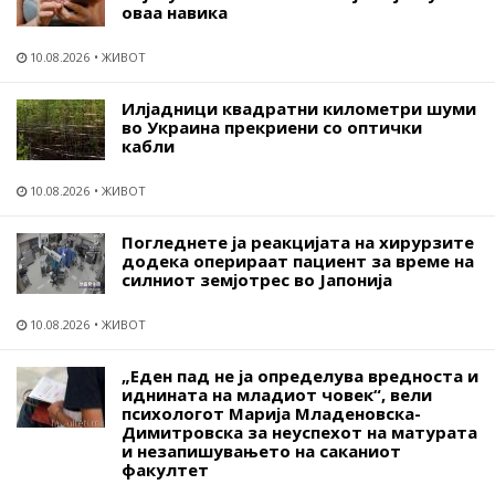
оваа навика
10.08.2026
ЖИВОТ
Илјадници квадратни километри шуми
во Украина прекриени со оптички
кабли
10.08.2026
ЖИВОТ
Погледнете ја реакцијата на хирурзите
додека оперираат пациент за време на
силниот земјотрес во Јапонија
10.08.2026
ЖИВОТ
„Еден пад не ја определува вредноста и
иднината на младиот човек“, вели
психологот Марија Младеновска-
Димитровска за неуспехот на матурата
и незапишувањето на саканиот
факултет