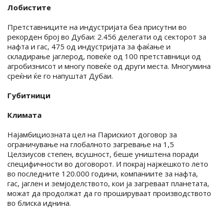
Лобистите
Претставниците на индустријата беа присутни во
рекорден број во Дубаи: 2.456 делегати од секторот за
нафта и гас, 475 од индустријата за фаќање и
складирање јаглерод, повеќе од 100 претставници од
агробизнисот и многу повеќе од други места. Многумина
среќни ќе го напуштат Дубаи.
Губитници
Климата
Најамбициозната цел на Парискиот договор за
ограничување на глобалното загревање на 1,5
Целзиусов степен, всушност, беше уништена поради
специфичности во договорот. И покрај најжешкото лето
во последните 120.000 години, компаниите за нафта,
гас, јаглен и земјоделството, кои ја загреваат планетата,
можат да продолжат да го прошируваат производството
во блиска иднина.