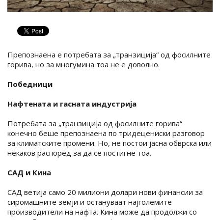
Препознаена е потребата за „транзиција“ од фосилните
горива, но за многумина тоа не е доволно.
Победници
Нафтената и гасната индустрија
Потребата за „транзиција од фосилните горива“
конечно беше препознаена по тридецениски разговор
за климатските промени. Но, не постои јасна обврска или
некаков распоред за да се постигне тоа.
САД и Кина
САД ветија само 20 милиони долари нови финансии за
сиромашните земји и остануваат најголемите
производители на нафта. Кина може да продолжи со