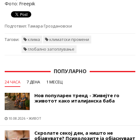
Фото: Freepik
Подготвил:
Тамара Гроздановски
Тагови:
клима
климатски промени
глобално затоплување
ПОПУЛАРНО
24 ЧАСА
7 ДЕНА
1 МЕСЕЦ
Нов популарен тренд - Живејте го
животот како италијанска баба
10.08.2026
ЖИВОТ
Скролате секој ден, а ништо не
објавувате? Психолозите ја објаснуваат