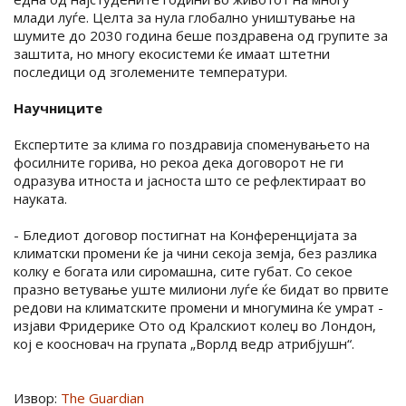
млади луѓе. Целта за нула глобално уништување на
шумите до 2030 година беше поздравена од групите за
заштита, но многу екосистеми ќе имаат штетни
последици од зголемените температури.
Научниците
Експертите за клима го поздравија споменувањето на
фосилните горива, но рекоа дека договорот не ги
одразува итноста и јасноста што се рефлектираат во
науката.
- Бледиот договор постигнат на Конференцијата за
климатски промени ќе ја чини секоја земја, без разлика
колку е богата или сиромашна, сите губат. Со секое
празно ветување уште милиони луѓе ќе бидат во првите
редови на климатските промени и многумина ќе умрат -
изјави Фридерике Ото од Кралскиот колеџ во Лондон,
кој е коосновач на групата „Ворлд ведр атрибјушн“.
Извор:
The Guardian