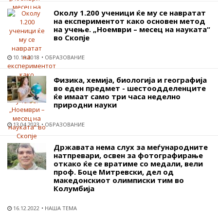
Околу 1.200 ученици ќе му се навратат
на експериментот како основен мeтод
на учење. „Ноември – месец на науката“
во Скопје
10.11.2018
ОБРАЗОВАНИЕ
Физика, хемија, биологија и географија
во еден предмет - шестоодделенците
ќе имаат само три часа неделно
природни науки
13.04.2023
ОБРАЗОВАНИЕ
Државата нема слух за меѓународните
натпревари, освен за фотографирање
откако ќе се вратиме со медали, вели
проф. Боце Митревски, дел од
македонскиот олимписки тим во
Колумбија
16.12.2022
НАША ТЕМА