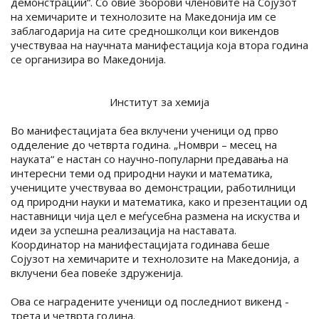
демонстрации“. Со овие зборови членовите на Сојузот
на хемичарите и технолозите на Македонија им се
заблагодарија на сите средношколци кои викендов
учествуваа на научната манифестација која втора година
се организира во Македонија.
Институт за хемија
Во манифестацијата беа вклучени ученици од прво
одделение до четврта година. „Номври – месец на
науката“ е настан со научно-популарни предавања на
интересни теми од природни науки и математика,
учениците учествуваа во демонстрации, работилници
од природни науки и математика, како и презентации од
наставници чија цел е меѓусебна размена на искуства и
идеи за успешна реализација на наставата.
Координатор на манифестацијата годинава беше
Сојузот на хемичарите и технолозите на Македонија, а
вклучени беа повеќе здруженија.
Ова се наградените ученици од последниот викенд -
трета и четврта година.