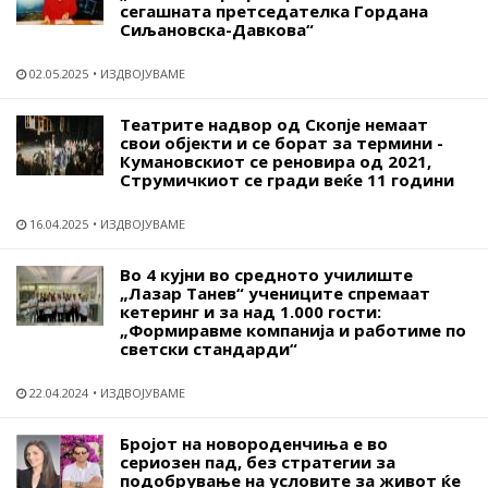
сегашната претседателка Гордана
Сиљановска-Давкова“
02.05.2025
ИЗДВОЈУВАМЕ
Театрите надвор од Скопје немаат
свои објекти и се борат за термини -
Кумановскиот се реновира од 2021,
Струмичкиот се гради веќе 11 години
16.04.2025
ИЗДВОЈУВАМЕ
Во 4 кујни во средното училиште
„Лазар Танев“ учениците спремаат
кетеринг и за над 1.000 гости:
„Формиравме компанија и работиме по
светски стандарди“
22.04.2024
ИЗДВОЈУВАМЕ
Бројот на новороденчиња е во
сериозен пад, без стратегии за
подобрување на условите за живот ќе