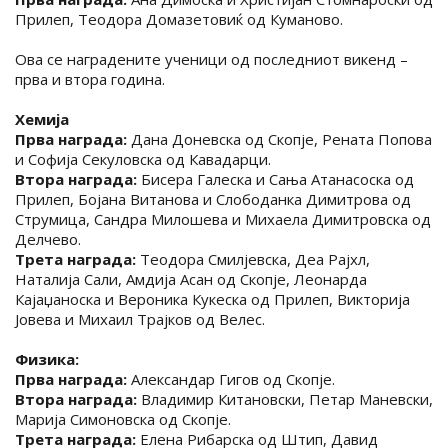
Прилеп, Теодора Домазетовиќ од Куманово.
Ова се наградените ученици од последниот викенд –
прва и втора година.
Хемија
Прва награда:
Дана Доневска од Скопје, Рената Попова
и Софија Секуловска од Кавадарци.
Втора награда:
Бисера Галеска и Сања Атанасоска од
Прилеп, Бојана Витанова и Слободанка Димитрова од
Струмица, Сандра Милошева и Михаела Димитровска од
Делчево.
Трета награда:
Теодора Смилјевска, Деа Рајхл,
Наталија Сали, Амдија Асан од Скопје, Леонарда
Кајаџаноска и Вероника Кукеска од Прилеп, Викторија
Јовева и Михаил Трајков од Велес.
Физика:
Прва награда:
Александар Гигов од Скопје.
Втора награда:
Владимир Китановски, Петар Маневски,
Марија Симоновска од Скопје.
Трета награда:
Елена Рибарска од Штип, Давид