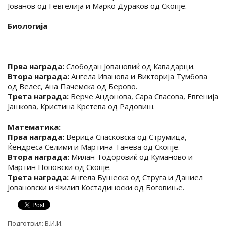
Јованов од Гевгелија и Марко Дураков од Скопје.
Биологија
Прва награда:
Слободан Јовановиќ од Кавадарци.
Втора награда:
Ангела Иванова и Викторија Тумбова
од Велес, Ана Пачемска од Берово.
Трета награда:
Верче Андонова, Сара Спасова, Евгенија
Јашкова, Кристина Крстева од Радовиш.
Математика:
Прва награда:
Верица Спасковска од Струмица,
Ќендреса Селими и Мартина Танева од Скопје.
Втора награда:
Милан Тодоровиќ од Куманово и
Мартин Поповски од Скопје.
Трета награда:
Ангела Бушеска од Струга и Даниел
Јовановски и Филип Костадиноски од Боговиње.
Подготвил:
В.И.И.