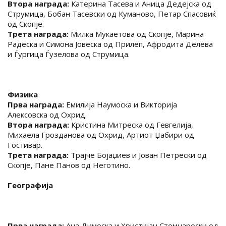
Втора награда:
Катерина Тасева и Аница Дедејска од
Струмица, Бобан Тасевски од Куманово, Петар Спасовиќ
од Скопје.
Трета награда:
Милка Мукаетова од Скопје, Марина
Радеска и Симона Јовеска од Прилеп, Афродита Делева
и Ѓургица Ѓузелова од Струмица.
Физика
Прва награда:
Емилија Наумоска и Викторија
Алексовска од Охрид.
Втора награда:
Кристина Митреска од Гевгелија,
Михаела Грозданова од Охрид, Артиот Џабири од
Гостивар.
Трета награда:
Трајче Бојаџиев и Јован Петрески од
Скопје, Пане Панов од Неготино.
Географија
Прва награда:
Ана Димоска и Христијан Стомнароски од