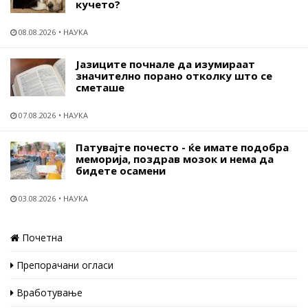
кучето?
08.08.2026
НАУКА
Јазиците почнале да изумираат
значително порано отколку што се
сметаше
07.08.2026
НАУКА
Патувајте почесто - ќе имате подобра
меморија, поздрав мозок и нема да
бидете осамени
03.08.2026
НАУКА
Почетна
Препорачани огласи
Вработување