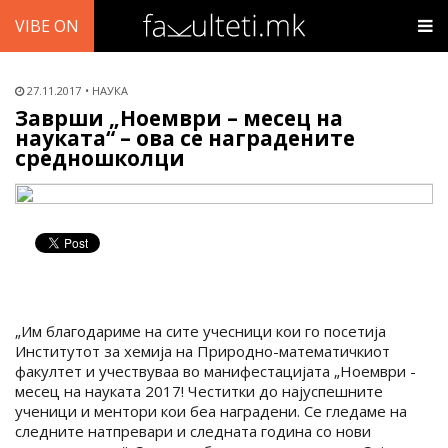
VIBE ON
27.11.2017
НАУКА
Заврши „Ноември – месец на
науката“ – ова се наградените
средношколци
„Им благодариме на сите учесници кои го посетија
Институтот за хемија на Природно-математичкиот
факултет и учествуваа во манифестацијата „Ноември -
месец на науката 2017! Честитки до најуспешните
ученици и ментори кои беа наградени. Се гледаме на
следните натпревари и следната година со нови