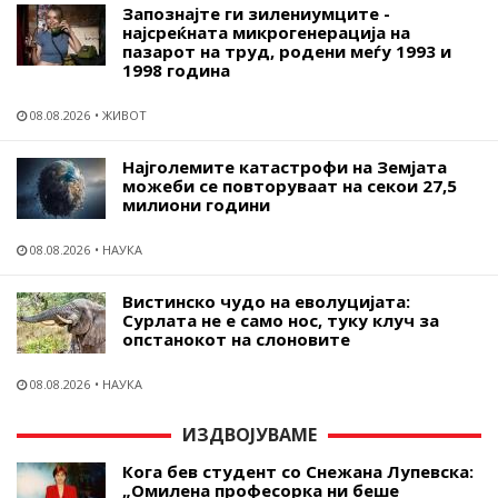
Запознајте ги зилениумците -
најсреќната микрогенерација на
пазарот на труд, родени меѓу 1993 и
1998 година
08.08.2026
ЖИВОТ
Најголемите катастрофи на Земјата
можеби се повторуваат на секои 27,5
милиони години
08.08.2026
НАУКА
Вистинско чудо на еволуцијата:
Сурлата не е само нос, туку клуч за
опстанокот на слоновите
08.08.2026
НАУКА
ИЗДВОЈУВАМЕ
Кога бев студент со Снежана Лупевска:
„Омилена професорка ни беше