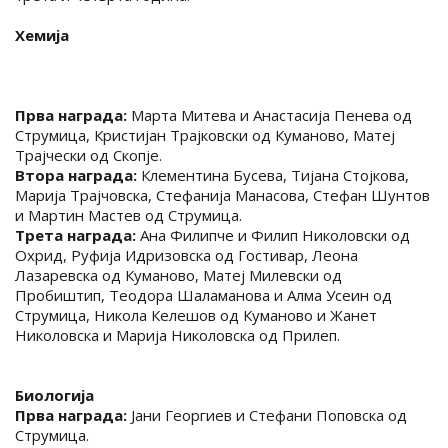
Хемија
Прва награда:
Марта Митева и Анастасија Пенева од
Струмица, Кристијан Трајковски од Куманово, Матеј
Трајчески од Скопје.
Втора награда:
Клементина Бусева, Тијана Стојкова,
Марија Трајчовска, Стефанија Манасова, Стефан Шунтов
и Мартин Мастев од Струмица.
Трета награда:
Ана Филипче и Филип Николовски од
Охрид, Руфија Идризовска од Гостивар, Леона
Лазаревска од Куманово, Матеј Милевски од
Пробиштип, Теодора Шаламанова и Алма Усеин од
Струмица, Никола Келешов од Куманово и Жанет
Николовска и Марија Николовска од Прилеп.
Биологија
Прва награда:
Јани Георгиев и Стефани Поповска од
Струмица.