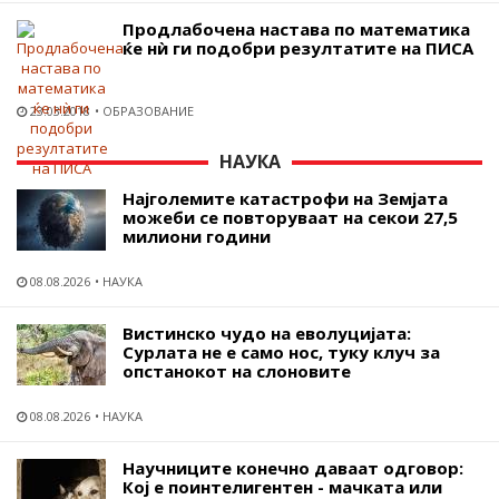
Продлабочена настава по математика
ќе нѝ ги подобри резултатите на ПИСА
23.03.2018
ОБРАЗОВАНИЕ
НАУКА
Најголемите катастрофи на Земјата
можеби се повторуваат на секои 27,5
милиони години
08.08.2026
НАУКА
Вистинско чудо на еволуцијата:
Сурлата не е само нос, туку клуч за
опстанокот на слоновите
08.08.2026
НАУКА
Научниците конечно даваат одговор:
Кој е поинтелигентен - мачката или