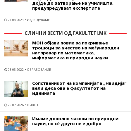
дојде до затворање на училишта,
предупредуваат експертите
21.08.2023
ИЗДВОЈУВАМЕ
СЛИЧНИ ВЕСТИ ОД FAKULTETI.MK
МОН објави повик за покривање
трошоци за учество на меѓународен
натпревар по математика,
информатика и природни науки
03.03.2022
ОБРАЗОВАНИЕ
Сопственикот на компанијата „Нвидија“
вели дека ова е факултетот на
иднината
29.07.2026
ЖИВОТ
Имаме доволно часови по природни
науки, но сѐ друго не е добро