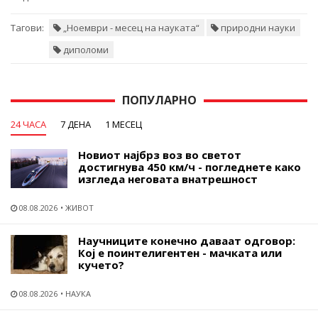
Тагови:
„Ноември - месец на науката“
природни науки
диполоми
ПОПУЛАРНО
24 ЧАСА
7 ДЕНА
1 МЕСЕЦ
Новиот најбрз воз во светот
достигнува 450 км/ч - погледнете како
изгледа неговата внатрешност
08.08.2026
ЖИВОТ
Научниците конечно даваат одговор:
Кој е поинтелигентен - мачката или
кучето?
08.08.2026
НАУКА