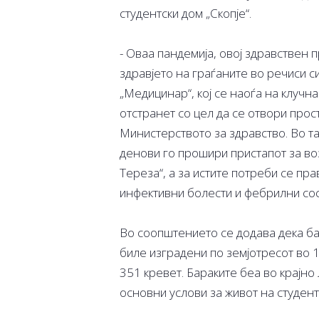
студентски дом „Скопје“.
- Оваа пандемија, овој здравствен 
здравјето на граѓаните во речиси с
„Медицинар“, кој се наоѓа на клучна
отстранет со цел да се отвори прос
Министерството за здравство. Во та
денови го прошири пристапот за во
Тереза“, а за истите потреби се пр
инфективни болести и фебрилни сост
Во соопштението се додава дека ба
биле изградени по земјотресот во 
351 кревет. Бараките беа во крајн
основни услови за живот на студент