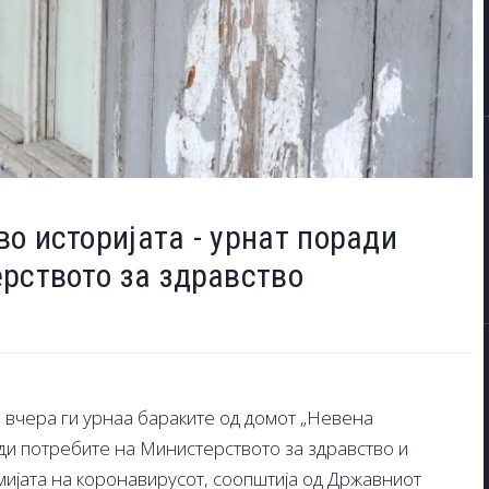
о историјата - урнат поради
рството за здравство
е вчера ги урнаа бараките од домот „Невена
и потребите на Министерството за здравство и
мијата на коронавирусот, соопштија од Државниот