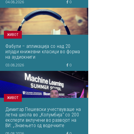
04.08.2026
0
ЖИВОТ
Фабули – апликација со над 20
илјади книжевни класици во форма
на аудиокниги
03.08.2026
0
ЖИВОТ
Димитар Пешевски учествуваше на
летна школа во „Колумбија“ со 200
експерти вклучени во развојот на
ВИ: „Знаењето од водечките
светски ВИ-истражувачи ќе им го
05.08.2026
0