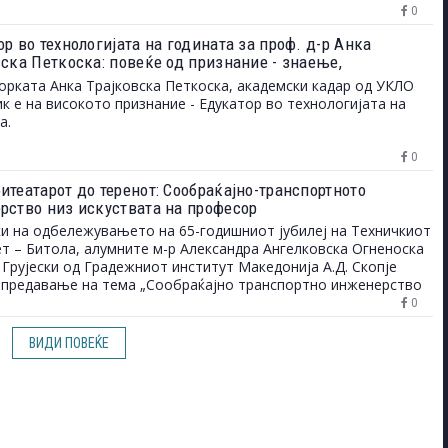
0
р во технологијата на годината за проф. д-р Анка
вска Петкоска: повеќе од признание - знаење,
еност и верба во младите
рката Анка Трајковска Петкоска, академски кадар од УКЛО
к е на високото признание - Едукатор во технологијата на
а.
0
итеатарот до теренот: Сообраќајно-транспортното
рство низ искуствата на професор
и на одбележувањето на 65-годишниот јубилеј на Техничкиот
т – Битола, алумните м-р Александра Ангелковска Огненоска
 Грујески од Градежниот институт Македонија А.Д. Скопје
предавање на тема „Сообраќајно транспортно инженерство
рија до пракса“.
0
ВИДИ ПОВЕЌЕ