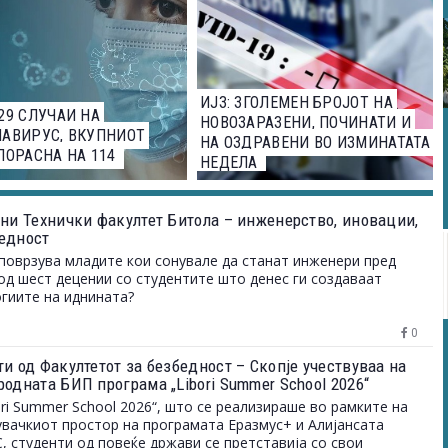
ИЈЗ: ЗГОЛЕМЕН БРОЈОТ НА
29 СЛУЧАИ НА
НОВОЗАРАЗЕНИ, ПОЧИНАТИ И
АВИРУС, ВКУПНИОТ
НА ОЗДРАВЕНИ ВО ИЗМИНАТАТА
ПОРАСНА НА 114
НЕДЕЛА
ини Технички факултет Битола – инженерство, иновации,
едност
поврзува младите кои сонувале да станат инженери пред
од шест децении со студентите што денес ги создаваат
гиите на иднината?
0
и од Факултетот за безбедност – Скопје учествуваа на
одната БИП програма „Libori Summer School 2026“
ori Summer School 2026“, што се реализираше во рамките на
вачкиот простор на програмата Еразмус+ и Алијансата
 студенти од повеќе држави се претставија со свои