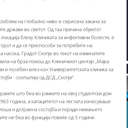
проблем на глобално ниво е сериозна закана за
ите држави во светот. Од таа причина објектот
 локација близу Клиниката за инфективни болести, е
торот и да се приспособи за потребите на
а насока, Градот Скопје во текот на изминатите
зила на брза помош до Клиничкиот центар „Мајка
ави и посебен влез кон Универзитетската клиника за
ојби - соопштија од ДСД „Скопје“.
раките што беа во рамките на овој студентски дом
1963 година, а капацитетот на леглата изнесуваше
о лоша и дотраена состојба и поради немањето
ите не беа во функција повеќе од 5 години.