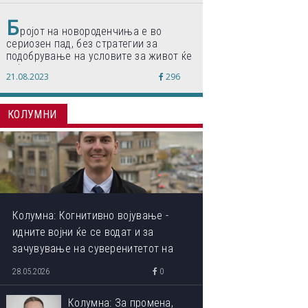
Б
ројот на новороденчиња е во
сериозен пад, без стратегии за
подобрување на условите за живот ќе
дојде до затворање на училишта,
21.08.2023
296
предупредуваат експертите
КОЛУМНИ
Колумна: Когнитивно војување -
идните војни ќе се водат и за
зачувување на суверенитетот на
сопствениот ум
28.05.2026
0
Колумна: За промена,