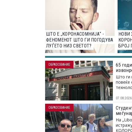
ШТО Е „КОРОНАСОМНИЈА“ -
НОВИ 
ФЕНОМЕНОТ ШТО ГИ ПОГОДУВА
КОРОН
ЛУЃЕТО НИЗ СВЕТОТ?
БРОЈ 
65 год
ОБРАЗОВАНИЕ
извонр
Што ги 
повеќе 
техноло
07.08.2026
Студент
ОБРАЗОВАНИЕ
меѓунар
На „Lib
истражу
КОЛОРС,