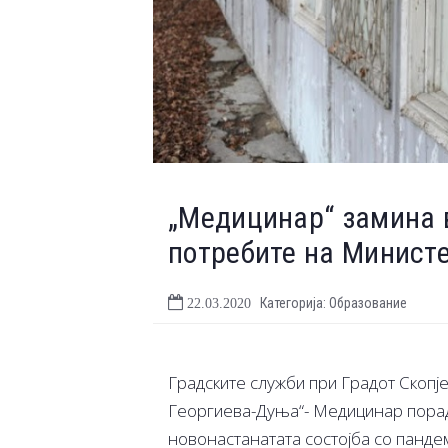
„Медицинар“ замина в
потребите на Министе
Категорија: Образование
22.03.2020
Градските служби при Градот Скопј
Георгиева-Дуња“- Медицинар порад
новонастанатата состојба со панде