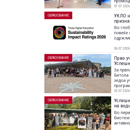
промоци
хологра
07.07.2026
УКЛО н
ОБРАЗОВАНИЕ
призна
Во глоб
повеќе 
одржлив
06.07.2026
Прво у
ОБРАЗОВАНИЕ
Успешн
За првп
Битола 
зедоа у
програм
03.07.2026
Успешн
ОБРАЗОВАНИЕ
на вод
организ
Во пери
(УКЛО)
биотехн
активно