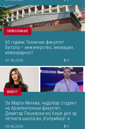
пренесам на студентите“
ОБРАЗОВАНИЕ
65 години Технички факултет
Битола – инженерство, иновации,
извонредност
07.08.2026
0
ЖИВОТ
За Марта Митева, најдобар студент
на Архитектонски факултет,
Димитар Пешевски кој беше дел од
летната школа во „Колумбија“ и
Јована Цветковска, најдобар
09.08.2026
0
студент на Медицина... Што