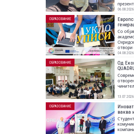
презент
06.08.2026
Европс
ОБРАЗОВАНИЕ
генера
Со обја
академс
Охридск
отвори 
04.08.2026
Од Еко
ОБРАЗОВАНИЕ
QUADRU
пазарот
Совреме
отворен
чинител
13.07.2026
Иноват
ОБРАЗОВАНИЕ
ваква 
Студент
комуник
компани