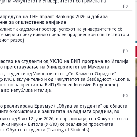
ја на Факултетот и Универзитетот со примена на
мска технологија.
0
апредува на THE Impact Rankings 2026 и добива
ние за општествено влијание
алниот академски простор, успехот на универзитетите сè
се мери и преку нивниот реален придонес кон општеството и
иот развој
0
чество на студенти од УКЛО на БИП програма во Италија:
о претставување на Универзитетот во Мачерата
ат, студенти од Универзитетот „Св. Климент Охридски“ -
(УКЛО), вклучително и од Факултетот за безбедност - Скопје,
чество на престижна БИП (Blended Intensive Programme)
а во Република Италија.
0
о реализирана Еразмус+ „Обука за студенти“ од областа
ните екосистеми и заштитата на водната средина, во
ација на Факултетот за биотехнички науки - Битола
одот од 9 до 12 јуни 2026, во организација на Факултетот за
ички науки – Битола (УКЛО) се реализира проектната
ст Обука на студенти (Training of Students)