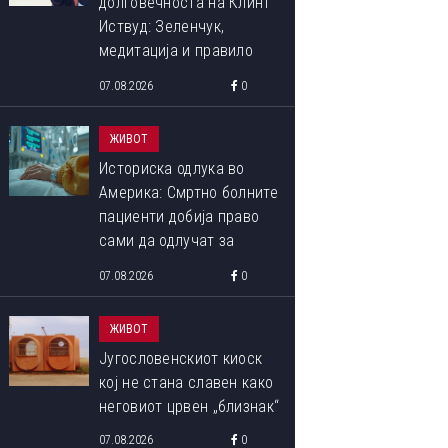
долговечноста на Клинт
Иствуд: Зеленчук,
медитација и правило
90:10 што со децении го
07.08.2026
0
следи
ЖИВОТ
Историска одлука во
Америка: Смртно болните
пациенти добија право
сами да одлучат за
крајот на својот живот
07.08.2026
0
ЖИВОТ
Југословенскиот киоск
кој не стана славен како
неговиот црвен „близнак“
07.08.2026
0