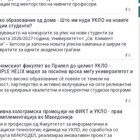
ации под менторство на нивните професори.
0
ко образование од дома - Што им нуди УКЛО на новите
ции студенти?
вувањето на конкурсите за упис на нови студенти за
ката 2026/2027 година, Универзитетот „Св. Климент
и“ – Битола ја започна новата уписна кампања и ширум ги
вратите за идните академски граѓани
0
номскиот факултет во Прилеп до целиот УКЛО -
PLE HELIX модел за посилна врска меѓу универзитетот и
 на трудот
ното високо образование сè повеќе се темели на
ост, партнерство и активно вклучување на сите релевантни
и за креирање квалитетни и конкурентни студиски програми
0
ивна холограмска промоција на ФИКТ и УКЛО - прва
имплементација во Македонија
и и професори од Факултетот за информатички и
ациски технологии, единица на УКЛО, во соработка со
јата МИКРОДЕЛ, реализираа иновативен проект за