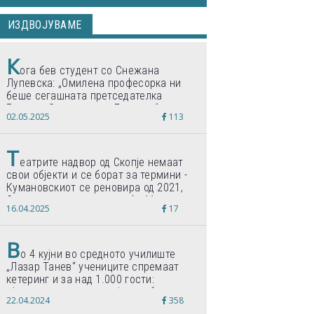
пишувавме неделава
ИЗДВОЈУВАМЕ
К
ога бев студент со Снежана
Лупевска: „Омилена професорка ни
беше сегашната претседателка
Гордана Сиљановска-Давкова“
02.05.2025
113
Т
еатрите надвор од Скопје немаат
свои објекти и се борат за термини -
Кумановскиот се реновира од 2021,
Струмичкиот се гради веќе 11 години
16.04.2025
17
В
о 4 кујни во средното училиште
„Лазар Танев“ учениците спремаат
кетеринг и за над 1.000 гости:
„Формиравме компанија и работиме
22.04.2024
358
по светски стандарди“