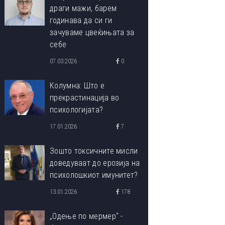
драги мажи, барем
годинава да си ги
зачуваме цвеќињата за
себе
07.03.2026
0
Колумна: Што е
прекрастинација во
психологијата?
17.01.2026
7
Зошто токсичните мисли
доведуваат до ерозија на
психолошкиот имунитет?
13.01.2026
178
„Одење по мермер“ -