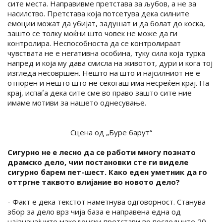
сите места. Направивме претстава за љубов, а не за
насилство. Претстава која потсетува дека силните
емоции можат да убијат, задушат и да болат до коска,
зашто се толку моќни што човек не може да ги
контролира. Неспособноста да се контролираат
чувствата не е негативна особина, туку сила која турка
напред и која му дава смисла на животот, дури и кога тој
изгледа несовршен. Нешто на што и најсилниот не е
отпорен и нешто што не секогаш има несреќен крај. На
крај, испаѓа дека сите сме во право зашто сите ние
имаме мотиви за нашето однесување.
Сцена од „Буре барут“
Сигурно не е лесно да се работи многу познато
драмско дело, чии постановки сте ги виделе
сигурно барем пет-шест. Како еден уметник да го
оттргне таквото влијание во новото дело?
- Факт е дека текстот наметнува одговорност. Станува
збор за дело врз чија база е направена една од
најзначајните македонски претстави во последните 20