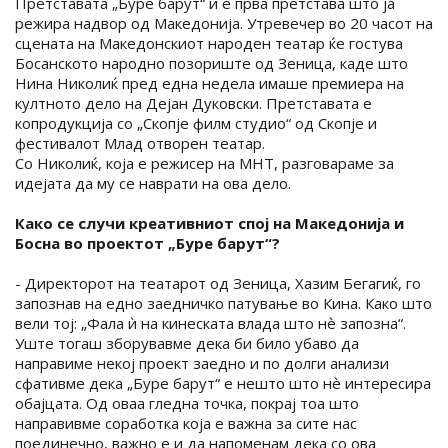
Претставата „Буре барут“ ѝ е прва претстава што ја
режира надвор од Македонија. Утревечер во 20 часот на
сцената на Македонскиот народен театар ќе гостува
Босанското народно позориште од Зеница, каде што
Нина Николиќ пред една недела имаше премиера на
култното дело на Дејан Дуковски. Претставата е
копродукција со „Скопје филм студио“ од Скопје и
фестивалот Млад отворен театар.
Со Николиќ, која е режисер на МНТ, разговараме за
идејата да му се наврати на ова дело.
Како се случи креативниот спој на Македонија и
Босна во проектот „Буре барут“?
- Директорот на театарот од Зеница, Хазим Бегагиќ, го
запознав на едно заедничко патување во Кина. Како што
вели тој: „Фала ѝ на кинеската влада што нѐ запозна“.
Уште тогаш зборувавме дека би било убаво да
направиме некој проект заедно и по долги анализи
сфативме дека „Буре барут“ е нешто што нѐ интересира
обајцата. Од оваа гледна точка, покрај тоа што
направивме соработка која е важна за сите нас
поединечно, важно е и да напоменам дека со ова