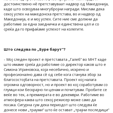
достоинствено нѐ претставуваат надвор од Македонија,
каде што освојуваа многубројни награди. Мислам дека
секој успех на македонска претстава, во и надвор од
Македонија, е и мој успех. Сите ние сме должни да
работиме за една заедничка и единствена цел и со
среќа да го прифаќаме успехот на колегите.
Што следува по „Буре барут“?
- Мој следен проект е претставата „Галеб“ во МНТ каде
што имаме среќа да работиме со директор каков што е
Симона Угриновска, која несебично, искрено и
професионално дава сѐ од себе кога станува збор за
благосостојбата на претставата. Проект кој налага
огромна одговорност, но и проект во кој соработувам со
глумци кои бескрајно ги ценам и почитувам. Пробите се
веќе во тек, а премиерата е во декември. Работиме во
атмосфера каква што секој режисер може само да
посака. Сигурна сум дека периодот што следува ќе
донесе нови „трауми“ што ќе остават „трајни последици“