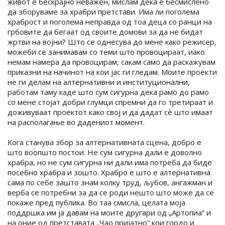
живот е бескрајно неважен, мислам дека е бесмислено
да зборуваме за храбри претстави. Има ли поголема
храброст и поголема неправда од тоа деца со ранци на
грбовите да бегаат од своите домови за да не бидат
жртви на војни? Што се однесува до мене како режисер,
можеби се занимавам со теми што провоцираат, иако
немам намера да провоцирам, сакам само да раскажувам
приказни на начинот на кои јас ги гледам. Моите проекти
не ги делам на алтернативни и институционални,
работам таму каде што сум сигурна дека рамо до рамо
со мене стојат добри глумци спремни да го третираат и
доживуваат проектот како свој и да дадат сѐ што имаат
на располагање во дадениот момент.
Кога станува збор за алтернативната сцена, добро е
што воопшто постои. Не сум сигурна дали е доволно
храбра, но не сум сигурна ни дали има потреба да биде
посебно храбра и зошто. Храбро е што е алтернативна
сама по себе зашто знам колку труд, љубов, ангажман и
верба се потребни за да се роди нешто што може да се
покаже пред публика. Во таа смисла, целата моја
поддршка им ја давам на моите другари од „Артопиа“ и
на оние од претставата „Чао пријатно“ кои гордо и