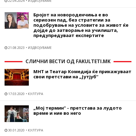
22.04.2024
ИЗДВОЈУВАМЕ
Бројот на новороденчиња е во
сериозен пад, без стратегии за
подобрување на условите за живот ќе
дојде до затворање на училишта,
предупредуваат експертите
21.08.2023
ИЗДВОЈУВАМЕ
СЛИЧНИ ВЕСТИ ОД FAKULTETI.MK
МНТ и Театар Комедија ќе прикажуваат
свои претстави на „Јутјуб“
17.03.2020
КУЛТУРА
„Мој термин“ - претстава за лудото
време и ние во него
30.01.2020
КУЛТУРА