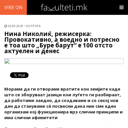
VIBE ON
26.09.2018
КУЛТУРА
Нина Николиќ, режисерка:
Провокативно, а воедно и потресно
е тоа што „Буре барут“ е 100 отсто
актуелен и денес
Mораме да ги отвораме вратите кон земјите каде
што се зборуваат јазици кои луѓето ги разбираат,
да работиме заедно, да создаваме и со секој нов
ден да стануваме сѐ посвесни дека ние сме еден
организам кој функционира врз слични принципи и
има слични афинитети