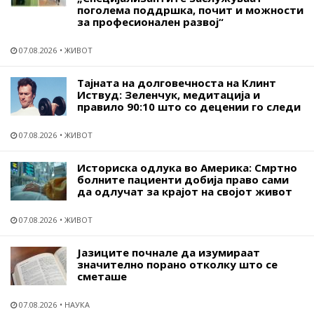
поголема поддршка, почит и можности
за професионален развој“
07.08.2026
ЖИВОТ
Тајната на долговечноста на Клинт
Иствуд: Зеленчук, медитација и
правило 90:10 што со децении го следи
07.08.2026
ЖИВОТ
Историска одлука во Америка: Смртно
болните пациенти добија право сами
да одлучат за крајот на својот живот
07.08.2026
ЖИВОТ
Јазиците почнале да изумираат
значително порано отколку што се
сметаше
07.08.2026
НАУКА