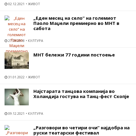
02.12.2021
ЖИВОТ
„Еден месец на село“ на големиот
Паоло Маџели премиерно во МНТ в
сабота
27.09.2018
КУЛТУРА
МНТ бележи 77 години постоење
31.01.2022
ЖИВОТ
Најстарата танцова компанија во
Холандија гостува на Танц-фест Скопје
09.12.2021
КУЛТУРА
„Разговори во четири очи“ најдобра на
руски театарски фестивал