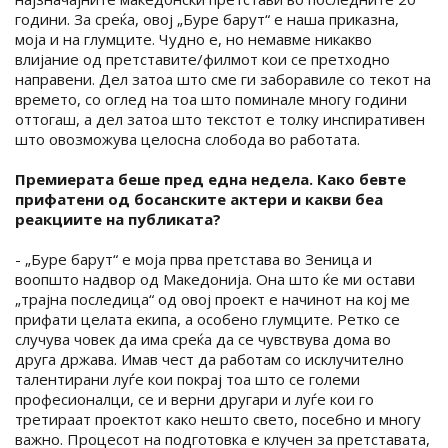
години. За среќа, овој „Буре барут“ е наша приказна,
моја и на глумците. Чудно е, но немавме никакво
влијание од претставите/филмот кои се претходно
направени. Дел затоа што сме ги заборавиле со текот на
времето, со оглед на тоа што поминале многу години
оттогаш, а дел затоа што текстот е толку инспиративен
што овозможува целосна слобода во работата.
Премиерата беше пред една недела. Како бевте
прифатени од босанските актери и какви беа
реакциите на публиката?
- „Буре барут“ е моја прва претстава во Зеница и
воопшто надвор од Македонија. Она што ќе ми остави
„трајна последица“ од овој проект е начинот на кој ме
прифати целата екипа, а особено глумците. Ретко се
случува човек да има среќа да се чувствува дома во
друга држава. Имав чест да работам со исклучително
талентирани луѓе кои покрај тоа што се големи
професионалци, се и верни другари и луѓе кои го
третираат проектот како нешто свето, посебно и многу
важно. Процесот на подготовка е клучен за претставата,