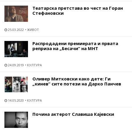
Tеатарска претстава во чест на Горан
Стефановски
25.03.2022
ЖИВОТ
Распродадени премиерата и првата
реприза на „Бесачи“ на МНТ
24.09.2019
КУЛТУРА
Оливер Митковски како дете: Ги
„кинев“ сите потези на Дарко Панчев
14.05.2020
КУЛТУРА
Почина актерот Славиша Кајевски