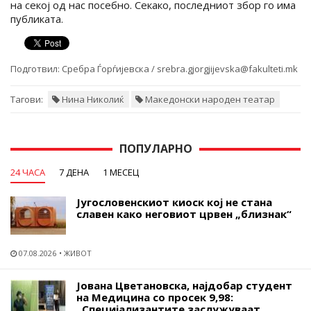
на секој од нас посебно. Секако, последниот збор го има
публиката.
Подготвил:
Сребра Ѓорѓијевска / srebra.gjorgjijevska@fakulteti.mk
Тагови:
Нина Николиќ
Македонски народен театар
ПОПУЛАРНО
24 ЧАСА
7 ДЕНА
1 МЕСЕЦ
Југословенскиот киоск кој не стана
славен како неговиот црвен „близнак“
07.08.2026
ЖИВОТ
Јована Цветановска, најдобар студент
на Медицина со просек 9,98:
„Специјализантите заслужуваат