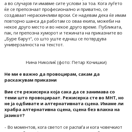
а во случајов ги имавме сите услови за тоа. Кога луѓето
ќе се препознаат професионално и приватно, се
создаваат нераскинливи врски. Се надевам дека ќе имам
повторно шанса да работам со оваа екипа, можеби на
некое друго место и во некое друго време. Публиката,
пак, ги препозна хуморот и тежината на приказните во
„Буре барут“, со што уште еднаш се потврдува
универзалноста на текстот.
Нина Николиќ (фото: Петар Кочишки)
Не ми е важно да провоцирам, сакам да
раскажувам приказни
Вие сте режисерка која сака да се занимава со
теми што провоцираат. Режисерка сте во МНТ, но
не ја одбивате и алтернативната сцена. Имаме ли
храбра алтернативна сцена, сцена без влакна на
јазикот?
- Во моментов, кога светот се распаѓа и кога човечкиот