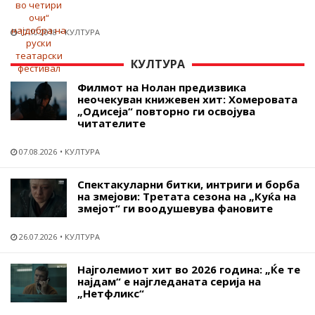
10.10.2018
КУЛТУРА
КУЛТУРА
Филмот на Нолан предизвика
неочекуван книжевен хит: Хомеровата
„Одисеја“ повторно ги освојува
читателите
07.08.2026
КУЛТУРА
Спектакуларни битки, интриги и борба
на змејови: Третата сезона на „Куќа на
змејот“ ги воодушевува фановите
26.07.2026
КУЛТУРА
Најголемиот хит во 2026 година: „Ќе те
најдам“ е најгледаната серија на
„Нетфликс“