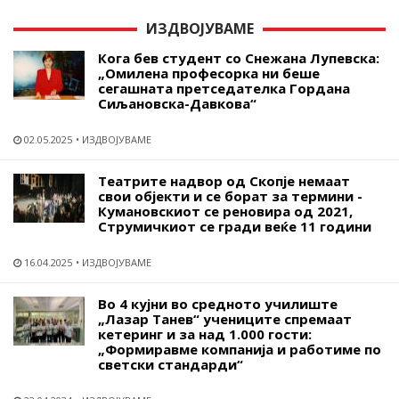
ИЗДВОЈУВАМЕ
Кога бев студент со Снежана Лупевска:
„Омилена професорка ни беше
сегашната претседателка Гордана
Сиљановска-Давкова“
02.05.2025
ИЗДВОЈУВАМЕ
Театрите надвор од Скопје немаат
свои објекти и се борат за термини -
Кумановскиот се реновира од 2021,
Струмичкиот се гради веќе 11 години
16.04.2025
ИЗДВОЈУВАМЕ
Во 4 кујни во средното училиште
„Лазар Танев“ учениците спремаат
кетеринг и за над 1.000 гости:
„Формиравме компанија и работиме по
светски стандарди“