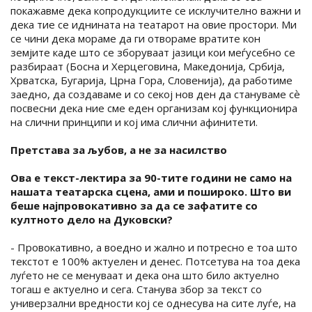
покажавме дека копродукциите се исклучително важни и
дека тие се иднината на театарот на овие простори. Ми
се чини дека мораме да ги отвораме вратите кон
земјите каде што се зборуваат јазици кои меѓусебно се
разбираат (Босна и Херцеговина, Македонија, Србија,
Хрватска, Бугарија, Црна Гора, Словенија), да работиме
заедно, да создаваме и со секој нов ден да стануваме сѐ
посвесни дека ние сме еден организам кој функционира
на слични принципи и кој има слични афинитети.
Претстава за љубов, а не за насилство
Ова е текст-лектира за 90-тите години не само на
нашата театарска сцена, ами и пошироко. Што ви
беше најпровокативно за да се зафатите со
култното дело на Дуковски?
- Провокативно, а воедно и жално и потресно е тоа што
текстот е 100% актуелен и денес. Потсетува на тоа дека
луѓето не се менуваат и дека она што било актуелно
тогаш е актуелно и сега. Станува збор за текст со
универзални вредности кој се однесува на сите луѓе, на