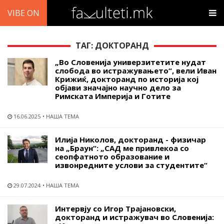
VIBE ON
ТАГ: ДОКТОРАНД
„Во Словенија универзитетите нудат
слобода во истражувањето“, вели Иван
Крижиќ, докторанд по историја кој
објави значајно научно дело за
Римската Империја и Готите
16.06.2025
НАША ТЕМА
Илија Николов, докторанд - физичар
на „Браун“: „САД ме привлекоа со
сеопфатното образование и
извонредните услови за студентите“
29.07.2024
НАША ТЕМА
Интервју со Игор Трајановски,
докторанд и истражувач во Словенија: