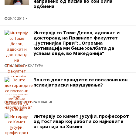
направено од писма во кои била
одбиена
29.10.2019
Интервју со Томе Делов, адвокат и
докторанд на Правниот факултет
„Јустинијан Први“: „Огромна
мотивација ми беше желбата да
успеам овде, во Македонија“
16.11.2017
КУЛТУРА
Зошто докторандите се посклони кон
психијатриски нарушувања?
20.04.2017
ОБРАЗОВАНИЕ
Интервју со Кимет Јусуфи, професорот
од Гостивар кој работи со најновите
откритија на Хокинг