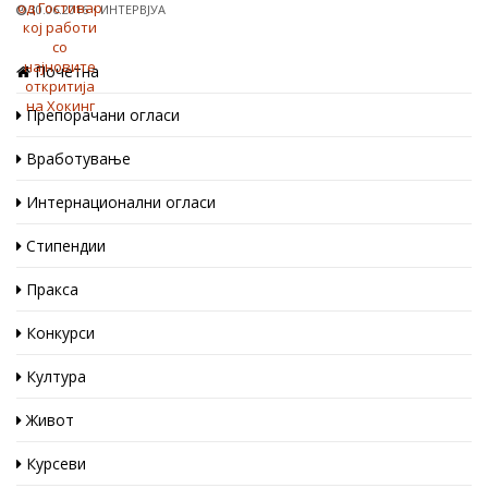
30.06.2016
ИНТЕРВЈУА
Почетна
Препорачани огласи
Вработување
Интернационални огласи
Стипендии
Пракса
Конкурси
Култура
Живот
Курсеви