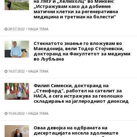
на ЛМУ и „Хелмхолц“ во Минхен:
„Истражувам како да добиеме
матични клетки за регенеративна
медицина и третман на болести“
28.07.2022
НАША ТЕМА
Стекнатото знаење го вложувам во
Македонија, вели Тодор Стојчевски,
докторанд на Факултетот за медиуми
во Љубљана
16.07.2022
НАША ТЕМА
Филип Симески, докторанд на
„Стенфорд“, работел на сателит за
НАСА, а сега истражува за геолошко
складирање на јаглеродниот диоксид
15.06.2022
НАША ТЕМА
Оваа девојка на одбраната на
дисертацијата носела здолниште