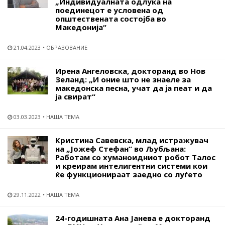
„Индивидуалната одлука на
поединецот е условена од
општествената состојба во
Македонија“
21.04.2023
ОБРАЗОВАНИЕ
Ирена Ангеловска, докторанд во Нов
Зеланд: „И оние што не знаеле за
македонска песна, учат да ја пеат и да
ја свират“
03.03.2023
НАША ТЕМА
Кристина Савевска, млад истражувач
на „Јожеф Стефан“ во Љубљана:
Работам со хуманоидниот робот Талос
и креирам интелигентни системи кои
ќе функционираат заедно со луѓето
29.11.2022
НАША ТЕМА
24-годишната Ана Јанева е докторанд