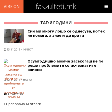
VIBE ON
ТАГ: 8 ГОДИНИ
Син ми многу лошо се однесува, ќотек
не помага, а знае и да врати
13.11.2019
ЖИВОТ
Осумгодишно момче засекогаш ќе ги
реши проблемите со исчезнатите
авиони
22.11.2015
НАУКА
Почетна
Препорачани огласи