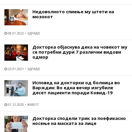
Недоволното спиење му штети на
мозокот
08.01.2022
ЗДРАВЈЕ
Докторка објаснува дека на човекот му
се потребни дури 7 различни видови
одмор
23.01.2021
ЗДРАВЈЕ
Исповед на докторки од болница во
Варждин: Во една вечер изгубиле
десет пациенти поради Ковид-19
01.12.2020
ЖИВОТ
Докторка сподели трик за поефикасно
носење на маската за лице