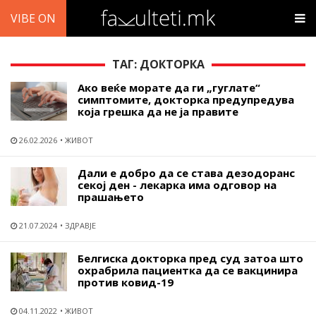
VIBE ON
ТАГ: ДОКТОРКА
Ако веќе морате да ги „гуглате“
симптомите, докторка предупредува
која грешка да не ја правите
26.02.2026
ЖИВОТ
Дали е добро да се става дезодоранс
секој ден - лекарка има одговор на
прашањето
21.07.2024
ЗДРАВЈЕ
Белгиска докторка пред суд затоа што
охрабрилa пациентка да се вакцинира
против ковид-19
04.11.2022
ЖИВОТ