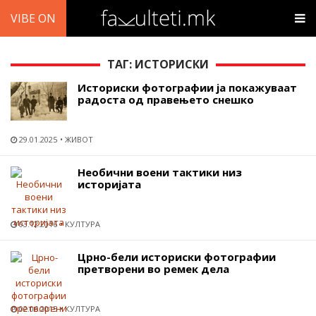
VIBE ON
ТАГ: ИСТОРИСКИ
Историски фотографии ја покажуваат
радоста од правењето снешко
29.01.2025
ЖИВОТ
Необични воени тактики низ
историјата
03.12.2016
КУЛТУРА
Црно-бели историски фотографии
претворени во ремек дела
02.06.2015
КУЛТУРА