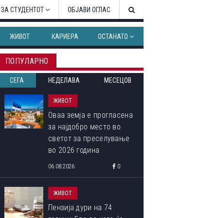
 ЗА СТУДЕНТОТ
ОБЈАВИ ОГЛАС
ЖИВОТ
КАРИЕРА
ОСТАНАТО
ПОПУЛАРНО
СЕГА
НЕДЕЛАВА
МЕСЕЦОВ
ЖИВОТ
Оваа земја е прогласена
за најдобро место во
светот за преселување
во 2026 година
06.08.2026
0
ЖИВОТ
Пензија дури на 74