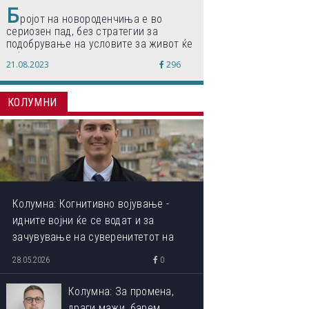
Б
ројот на новороденчиња е во
сериозен пад, без стратегии за
подобрување на условите за живот ќе
дојде до затворање на училишта,
21.08.2023
296
предупредуваат експертите
КОЛУМНИ
Колумна: Когнитивно војување -
идните војни ќе се водат и за
зачувување на суверенитетот на
сопствениот ум
28.05.2026
0
Колумна: За промена,
драги мажи, барем