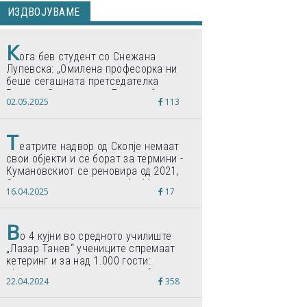
ИЗДВОЈУВАМЕ
К
ога бев студент со Снежана
Лупевска: „Омилена професорка ни
беше сегашната претседателка
Гордана Сиљановска-Давкова“
02.05.2025
113
Т
еатрите надвор од Скопје немаат
свои објекти и се борат за термини -
Кумановскиот се реновира од 2021,
Струмичкиот се гради веќе 11 години
16.04.2025
17
В
о 4 кујни во средното училиште
„Лазар Танев“ учениците спремаат
кетеринг и за над 1.000 гости:
„Формиравме компанија и работиме
22.04.2024
358
по светски стандарди“