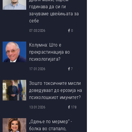
годинава да си ги
зачуваме цвеќињата за
себе
07.03.2026
0
Колумна: Што е
прекрастинација во
психологијата?
17.01.2026
7
Зошто токсичните мисли
доведуваат до ерозија на
психолошкиот имунитет?
13.01.2026
178
„Одење по мермер“ -
болка во стапало,