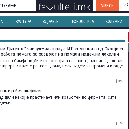
ОТУВАЊЕ
VIBE ON
СЀ
КА
КУЛТУРА
ЗДРАВЈЕ
ТЕХНОЛОГИЈА
КОЛУМНИ
ни Дигитал“ заслужува аплауз: ИТ-компанија од Скопје со
а работа помага за развојот на помали надежни локални
и
ата на Симфони Дигитал освојува на „прва“, нивниот деловен
спирира и иако е реткост дома, носи надеж за промени и овде
39
панија без шефови
ед дали некој е практикант или вработен во фирмата, сите
длуки.
19