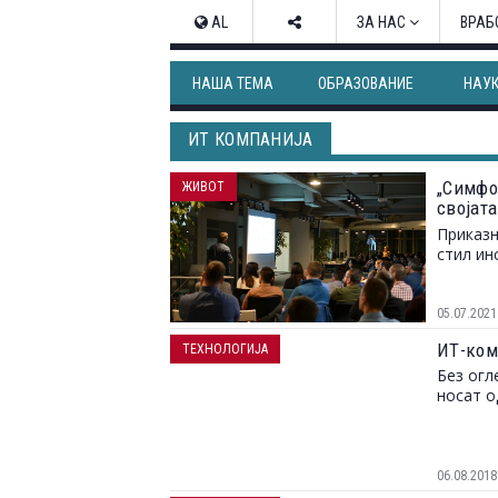
AL
ЗА НАС
ВРАБ
НАША ТЕМА
ОБРАЗОВАНИЕ
НАУ
ИТ КОМПАНИЈА
„Симфо
ЖИВОТ
својат
бизнис
Приказн
стил ин
05.07.2021
ИТ-ком
ТЕХНОЛОГИЈА
Без огл
носат о
06.08.2018