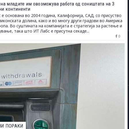
s на младите им овозможува работа од соништата на 3
ни континенти
 е основана во 2004 година, Калифорнија, САД, со присуство
ликонската долина, како и во многу други градови во Америка
ропа. Во суштината на компанијата е стратегија за растење и
вање, така што ИТ Лабс е присутна секаде...
0
ЕВАРОТ ЗА НАЈДОБАР ФОТОГРАФ НА ДИВИОТ СВЕТ НА