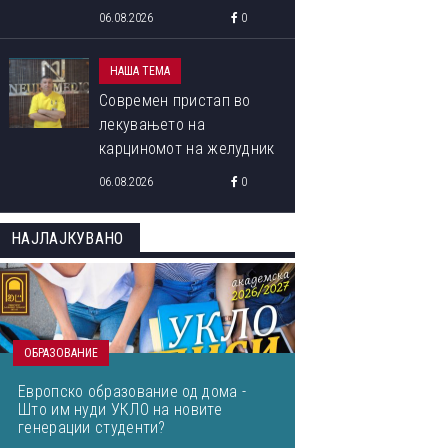
програма „Libori Summer
06.08.2026
0
School 2026“
НАША ТЕМА
Современ пристап во
лекувањето на
карциномот на желудник
06.08.2026
0
НАЈЛАЈКУВАНО
ОБРАЗОВАНИЕ
Европско образование од дома -
Што им нуди УКЛО на новите
генерации студенти?