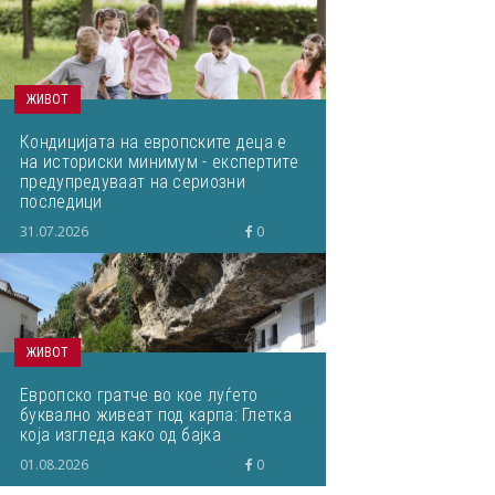
ЖИВОТ
Кондицијата на европските деца е
на историски минимум - експертите
предупредуваат на сериозни
последици
31.07.2026
0
ЖИВОТ
Европско гратче во кое луѓето
буквално живеат под карпа: Глетка
која изгледа како од бајка
01.08.2026
0