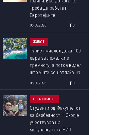
години: Еве до кога ќе
треба да работат
Европејците
06.08.2026
0
ЖИВОТ
Турист мислел дека 100
евра за лежалки е
премногу, а потоа видел
што уште се наплаќа на
плажата
06.08.2026
0
ОБРАЗОВАНИЕ
Студенти од Факултетот
за безбедност – Скопје
учествуваа на
ОВА СЕ ПОБЕДНИЧКИТЕ ФОТОГРАФИИ ОД МЕЃУНАРОДНИОТ
меѓународната БИП
ФОТОГРАФИЈА ОД ПРИРОДАТА ЗА 2023 ГОДИНА