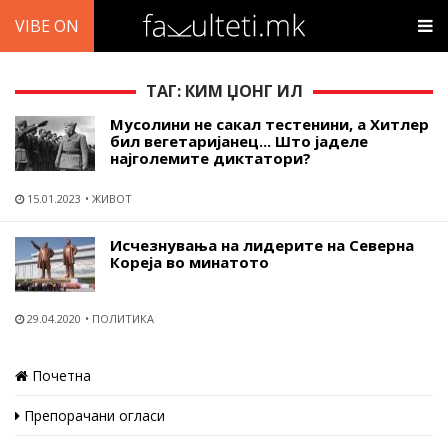
VIBE ON
ТАГ: КИМ ЏОНГ ИЛ
Мусолини не сакал тестенини, а Хитлер
бил вегетаријанец... Што јаделе
најголемите диктатори?
15.01.2023
ЖИВОТ
Исчезнувања на лидерите на Северна
Кореја во минатото
29.04.2020
ПОЛИТИКА
Почетна
Препорачани огласи