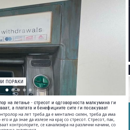
ЕВАРОТ ЗА НАЈДОБАР ФОТОГРАФ НА ДИВИОТ СВЕТ НА
лор на летање - стресот и одговорноста малкумина ги
ваат, а платата и бенефициите сите ги посакуваат
онтролор на лет треба да е ментално силен, треба да има
 его и да знае да излезе на крај со стресот. Стресот, пак,
ваат контролорите, се канализира на различни начини, со
физичка активност...