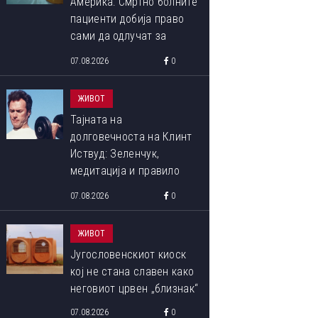
Америка: Смртно болните
пациенти добија право
сами да одлучат за
крајот на својот живот
07.08.2026
0
ЖИВОТ
Тајната на
долговечноста на Клинт
Иствуд: Зеленчук,
медитација и правило
90:10 што со децении го
07.08.2026
0
следи
ЖИВОТ
Југословенскиот киоск
кој не стана славен како
неговиот црвен „близнак“
07.08.2026
0