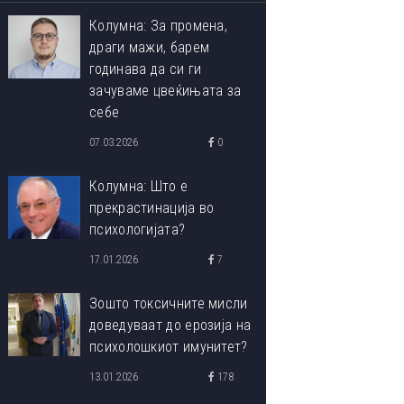
Колумна: За промена,
драги мажи, барем
годинава да си ги
зачуваме цвеќињата за
себе
07.03.2026
0
Колумна: Што е
прекрастинација во
психологијата?
17.01.2026
7
Зошто токсичните мисли
доведуваат до ерозија на
психолошкиот имунитет?
13.01.2026
178