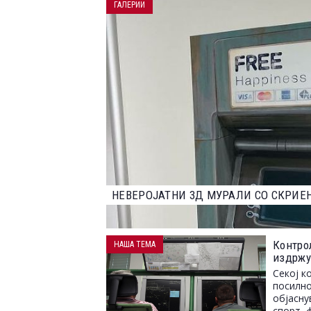
ГАЛЕРИИ
НАЈДОБРИТЕ ФОТОГРАФИИ ОД НАТПР
2023 ГОДИНА
Контро
НАША ТЕМА
издржу
Секој к
посилно
објасну
спорт, 