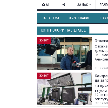
AL
ЗА НАС
ВРАБ
НАША ТЕМА
ОБРАЗОВАНИЕ
НАУ
КОНТРОЛОРИ НА ЛЕТАЊЕ
Откажа
ЖИВОТ
Откажан
декемвр
на Само
Алексан
21.12.2023
Контро
ЖИВОТ
да зап
само 70
Синдика
за услу
12 окто
опслужу
03.10.2023