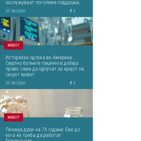
заслужуваат поголема поддршка,
почит и можности за
07.08.2026
0
професионален развој“
ЖИВОТ
Историска одлука во Америка:
Смртно болните пациенти добија
право сами да одлучат за крајот на
својот живот
07.08.2026
0
ЖИВОТ
Пензија дури на 74 години: Еве до
кога ќе треба да работат
Европејците