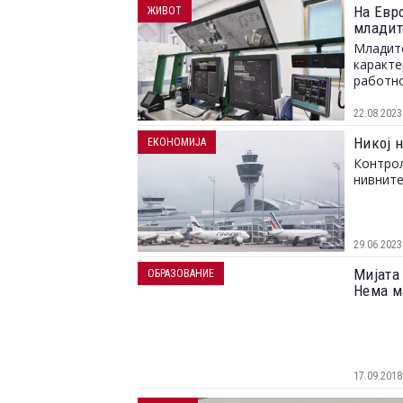
На Евр
ЖИВОТ
младит
Младите
каракте
работно
22.08.2023
Никој н
ЕКОНОМИЈА
Контрол
нивните
29.06.2023
Мијата 
ОБРАЗОВАНИЕ
Нема м
17.09.2018