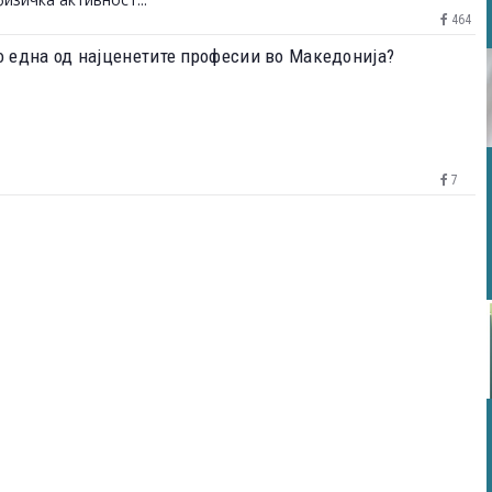
464
о една од најценетите професии во Македонија?
7