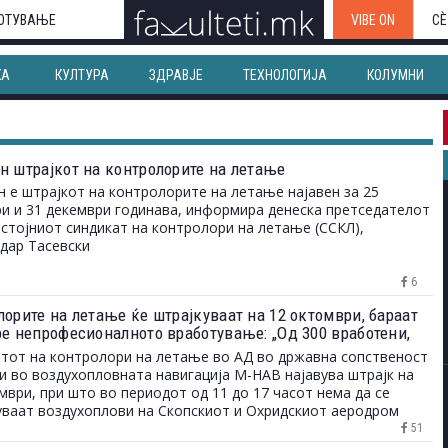
ОТУВАЊЕ
VIBE ON
СЀ
КА
КУЛТУРА
ЗДРАВЈЕ
ТЕХНОЛОГИЈА
КОЛУМНИ
н штрајкот на контролорите на летање
 е штрајкот на контролорите на летање најавен за 25
и и 31 декември годинава, информира денеска претседателот
стојниот синдикат на контролори на летање (ССКЛ),
дар Тасевски
6
лорите на летање ќе штрајкуваат на 12 октомври, бараат
ре непрофесионалното вработување: „Од 300 вработени,
 се контролори“
тот на контролори на летање во АД во државна сопственост
ги во воздухопловната навигација М-НАВ најавува штрајк на
мври, при што во периодот од 11 до 17 часот нема да се
ваат воздухоплови на Скопскиот и Охридскиот аеродром
51