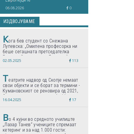
06.08.2026
0
ИЗДВОЈУВАМЕ
К
ога бев студент со Снежана
Лупевска: „Омилена професорка ни
беше сегашната претседателка
Гордана Сиљановска-Давкова“
02.05.2025
113
Т
еатрите надвор од Скопје немаат
свои објекти и се борат за термини -
Кумановскиот се реновира од 2021,
Струмичкиот се гради веќе 11 години
16.04.2025
17
В
о 4 кујни во средното училиште
„Лазар Танев“ учениците спремаат
кетеринг и за над 1.000 гости: