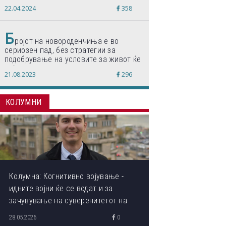
„Формиравме компанија и работиме
22.04.2024
358
по светски стандарди“
Б
ројот на новороденчиња е во
сериозен пад, без стратегии за
подобрување на условите за живот ќе
дојде до затворање на училишта,
21.08.2023
296
предупредуваат експертите
КОЛУМНИ
Колумна: Когнитивно војување -
идните војни ќе се водат и за
зачувување на суверенитетот на
сопствениот ум
28.05.2026
0