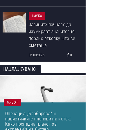
НАУКА
Јазиците почнале да
изумираат значително
порано отколку што се
сметаше
07.08.2026
0
НАЈЛАЈКУВАНО
ОВА СЕ ПОБЕДНИЧКИТЕ ФОТОГРАФИИ ОД МЕЃУНАРОДНИОТ
ФОТОГРАФИЈА ОД ПРИРОДАТА ЗА 2023 ГОДИНА
ЖИВОТ
Операција „Барбароса“ и
нацистичките планови на исток:
Како пропадна планот за
експанзија на Хитлер