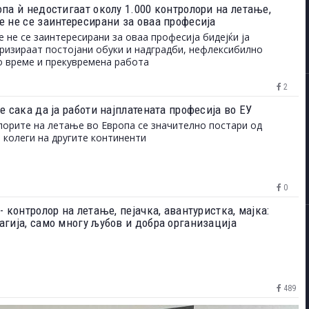
опа ѝ недостигаат околу 1.000 контролори на летање,
е не се заинтересирани за оваа професија
 не се заинтересирани за оваа професија бидејќи ја
ризираат постојани обуки и надградби, нефлексибилно
 време и прекувремена работа
2
е сака да ја работи најплатената професија во ЕУ
орите на летање во Европа се значително постари од
 колеги на другите континенти
0
- контролор на летање, пејачка, авантуристка, мајка:
агија, само многу љубов и добра организација
489