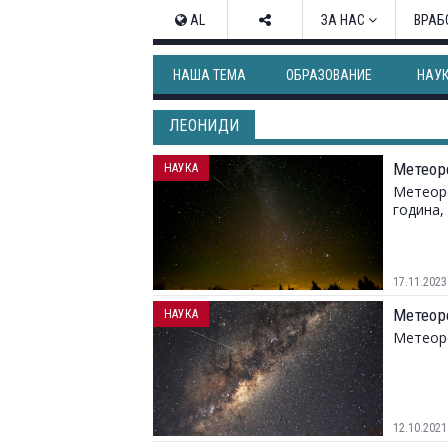
AL
ЗА НАС
ВРАБ
НАША ТЕМА
ОБРАЗОВАНИЕ
НАУ
ЛЕОНИДИ
Метеор
НАУКА
Метеорс
година,
17.11.2023
Метеор
НАУКА
Метеорс
12.10.2021