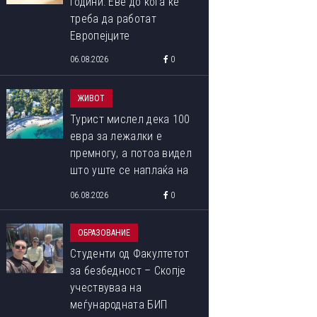
години: Еве до кога ќе
треба да работат
Европејците
06.08.2026
0
ЖИВОТ
Турист мислел дека 100
евра за лежалки е
премногу, а потоа видел
што уште се наплаќа на
ОВА СЕ ПОБЕДНИЧКИТЕ ФОТОГРАФИИ ОД МЕЃУНАРОДНИОТ
плажата
06.08.2026
0
ФОТОГРАФИЈА ОД ПРИРОДАТА ЗА 2023 ГОДИНА
ОБРАЗОВАНИЕ
Студенти од Факултетот
за безбедност – Скопје
учествуваа на
меѓународната БИП