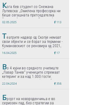
К
ога бев студент со Снежана
Лупевска: „Омилена професорка ни
беше сегашната претседателка
Гордана Сиљановска-Давкова“
02.05.2025
113
Т
еатрите надвор од Скопје немаат
свои објекти и се борат за термини -
Кумановскиот се реновира од 2021,
Струмичкиот се гради веќе 11 години
16.04.2025
17
В
о 4 кујни во средното училиште
„Лазар Танев“ учениците спремаат
кетеринг и за над 1.000 гости:
„Формиравме компанија и работиме
22.04.2024
358
по светски стандарди“
Б
ројот на новороденчиња е во
сериозен пад, без стратегии за