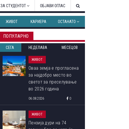
 ЗА СТУДЕНТОТ
ОБЈАВИ ОГЛАС
ЖИВОТ
КАРИЕРА
ОСТАНАТО
ПОПУЛАРНО
СЕГА
НЕДЕЛАВА
МЕСЕЦОВ
ЖИВОТ
Оваа земја е прогласена
за најдобро место во
светот за преселување
во 2026 година
06.08.2026
0
ЖИВОТ
Пензија дури на 74