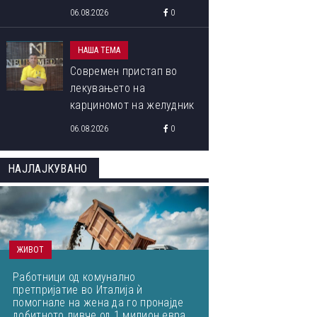
програма „Libori Summer
06.08.2026
0
School 2026“
НАША ТЕМА
Современ пристап во
лекувањето на
карциномот на желудник
06.08.2026
0
НАЈЛАЈКУВАНО
ЖИВОТ
Работници од комунално
претпријатие во Италија ѝ
помогнале на жена да го пронајде
добитното ливче од 1 милион евра