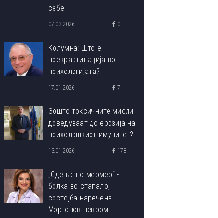
себе
07.03.2026
0
Колумна: Што е
прекрастинација во
психологијата?
17.01.2026
7
Зошто токсичните мисли
доведуваат до ерозија на
психолошкиот имунитет?
13.01.2026
178
„Одење по мермер“ -
болка во стапало,
состојба наречена
Мортонов невром