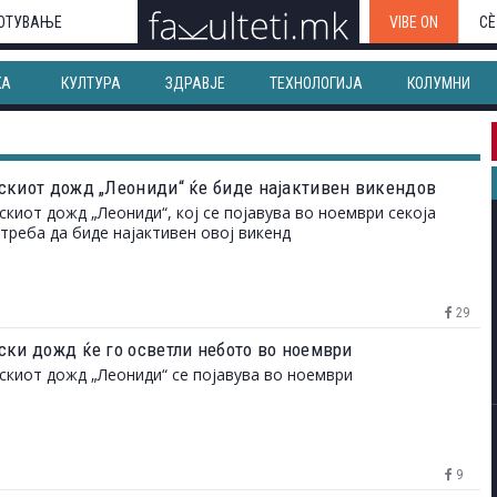
ОТУВАЊЕ
VIBE ON
СЀ
КА
КУЛТУРА
ЗДРАВЈЕ
ТЕХНОЛОГИЈА
КОЛУМНИ
скиот дожд „Леониди“ ќе биде најактивен викендов
киот дожд „Леониди“, кој се појавува во ноември секоја
 треба да биде најактивен овој викенд
29
ски дожд ќе го осветли небото во ноември
киот дожд „Леониди“ се појавува во ноември
9