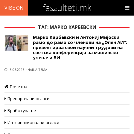
VIBE ON
ТАГ: МАРКО КАРБЕВСКИ
Марко Карбевски и Антониј Мијоски
рамо до рамо со членови на „Опен АИ“:
презентираа свои научни трудови на
светска конференција за машинско
учење и ВИ
13.05.2026
НАША ТЕМА
Почетна
Препорачани огласи
Вработување
Интернационални огласи