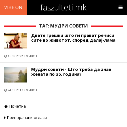
VIBE ON
ТАГ: МУДРИ СОВЕТИ
Двете грешки што ги прават речиси
сите во животот, според далај-лама
16.08.2022
ЖИВОТ
Мудри совети - Што треба да знае
жената по 35. година?
24.03.2017
ЖИВОТ
Почетна
Препорачани огласи