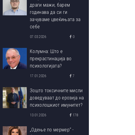
драги мажи, барем
годинава да си ги
зачуваме цвеќињата за
себе
07.03.2026
0
Колумна: Што е
прекрастинација во
психологијата?
17.01.2026
7
Зошто токсичните мисли
доведуваат до ерозија на
психолошкиот имунитет?
13.01.2026
178
„Одење по мермер“ -