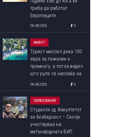
години: Еве до кога ќе
треба да работат
Европејците
06.08.2026
0
ОВА СЕ ПОБЕДНИЧКИТЕ ФОТОГРАФИИ ОД МЕЃУНАРОДНИОТ
ЖИВОТ
ФОТОГРАФИЈА ОД ПРИРОДАТА ЗА 2023 ГОДИНА
Турист мислел дека 100
евра за лежалки е
премногу, а потоа видел
што уште се наплаќа на
плажата
06.08.2026
0
ОБРАЗОВАНИЕ
Студенти од Факултетот
за безбедност – Скопје
учествуваа на
меѓународната БИП