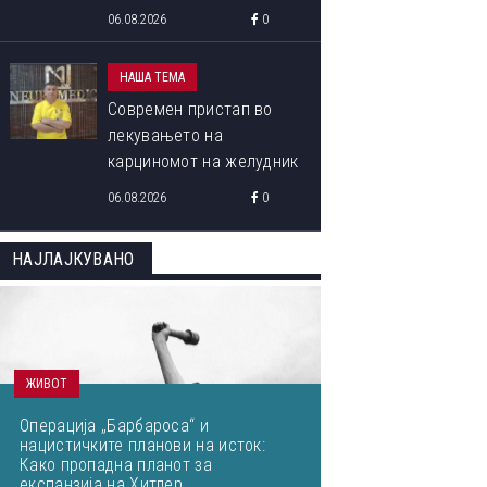
програма „Libori Summer
06.08.2026
0
School 2026“
НАША ТЕМА
Современ пристап во
лекувањето на
карциномот на желудник
06.08.2026
0
НАЈЛАЈКУВАНО
ЖИВОТ
Операција „Барбароса“ и
нацистичките планови на исток:
Како пропадна планот за
експанзија на Хитлер