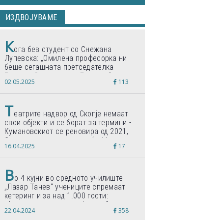
ИЗДВОЈУВАМЕ
К
ога бев студент со Снежана
Лупевска: „Омилена професорка ни
беше сегашната претседателка
Гордана Сиљановска-Давкова“
02.05.2025
113
Т
еатрите надвор од Скопје немаат
свои објекти и се борат за термини -
Кумановскиот се реновира од 2021,
Струмичкиот се гради веќе 11 години
16.04.2025
17
В
о 4 кујни во средното училиште
„Лазар Танев“ учениците спремаат
кетеринг и за над 1.000 гости:
„Формиравме компанија и работиме
22.04.2024
358
по светски стандарди“