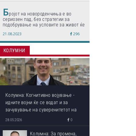
Б
ројот на новороденчиња е во
сериозен пад, без стратегии за
подобрување на условите за живот ќе
дојде до затворање на училишта,
21.08.2023
296
предупредуваат експертите
КОЛУМНИ
Колумна: Когнитивно војување -
идните војни ќе се водат и за
зачувување на суверенитетот на
сопствениот ум
28.05.2026
0
Колумна: За промена,