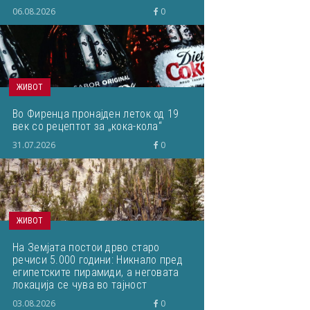
06.08.2026
0
ЖИВОТ
Во Фиренца пронајден леток од 19
век со рецептот за „кока-кола“
31.07.2026
0
ЖИВОТ
На Земјата постои дрво старо
речиси 5.000 години: Никнало пред
египетските пирамиди, а неговата
локација се чува во тајност
03.08.2026
0