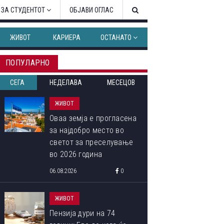
 ЗА СТУДЕНТОТ
ОБЈАВИ ОГЛАС
ЖИВОТ
КАРИЕРА
ОСТАНАТО
ПОПУЛАРНО
СЕГА
НЕДЕЛАВА
МЕСЕЦОВ
ЖИВОТ
Оваа земја е прогласена
за најдобро место во
светот за преселување
во 2026 година
06.08.2026
0
ЖИВОТ
Пензија дури на 74