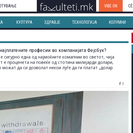
ОТУВАЊЕ
VIBE ON
СЀ
КА
КУЛТУРА
ЗДРАВЈЕ
ТЕХНОЛОГИЈА
КОЛУМНИ
 најплатените професии во компанијата Фејсбук?
 е сигурно една од најмоќните комапнии во светот, чија
т е проценета на повеќе од стотина милијарди долари,
 можат да си дозволат некои луѓе да ги платат „долар
.
0