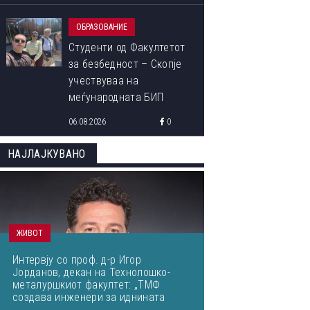
ОБРАЗОВАНИЕ
Студенти од Факултетот
за безбедност – Скопје
учествуваа на
меѓународната БИП
програма „Libori Summer
06.08.2026
0
School 2026“
НАЈЛАЈКУВАНО
ЖИВОТ
Интервју со проф. д-р Игор
Јорданов, декан на Технолошко-
металуршкиот факултет: „ТМФ
создава инженери за иднината
преку нов развоен циклус!“