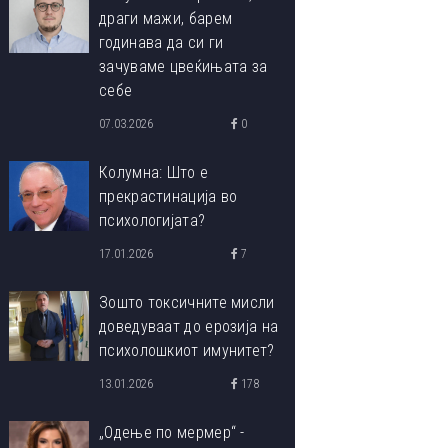
драги мажи, барем
годинава да си ги
зачуваме цвеќињата за
себе
07.03.2026
0
Колумна: Што е
прекрастинација во
психологијата?
17.01.2026
7
Зошто токсичните мисли
доведуваат до ерозија на
психолошкиот имунитет?
13.01.2026
178
„Одење по мермер“ -