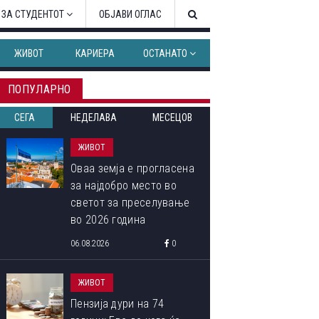
 ЗА СТУДЕНТОТ
ОБЈАВИ ОГЛАС
ЖИВОТ
КАРИЕРА
ОСТАНАТО
ПОПУЛАРНО
СЕГА
НЕДЕЛАВА
МЕСЕЦОВ
ЖИВОТ
Оваа земја е прогласена
за најдобро место во
светот за преселување
во 2026 година
06.08.2026
0
ЖИВОТ
Пензија дури на 74