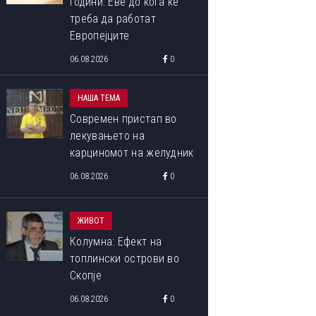
години: Еве до кога ќе
треба да работат
Европејците
06.08.2026
0
ОВА СЕ ПОБЕДНИЧКИТЕ ФОТОГРАФИИ ОД МЕЃУНАРОДНИОТ
НАША ТЕМА
ФОТОГРАФИЈА ОД ПРИРОДАТА ЗА 2023 ГОДИНА
Современ пристап во
лекувањето на
карциномот на желудник
06.08.2026
0
ЖИВОТ
Колумна: Ефект на
топлински острови во
Скопје
06.08.2026
0