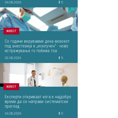
04.08.2026
0
ЖИВОТ
Со години верувавме дека мозокот
под анестезија е „исклучен“ - ново
истражување го побива тоа
02.08.2026
0
ЖИВОТ
Експерти откриваат кога е најдобро
време да се направи систематски
преглед
04.08.2026
0