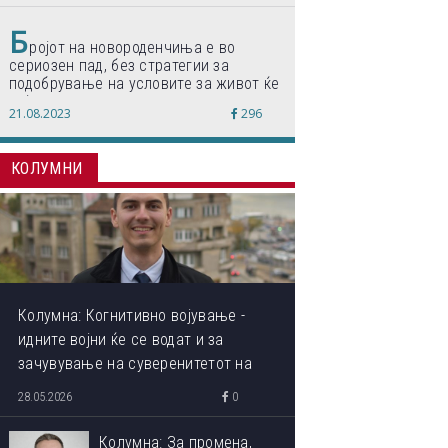
Б
ројот на новороденчиња е во
сериозен пад, без стратегии за
подобрување на условите за живот ќе
дојде до затворање на училишта,
21.08.2023
296
предупредуваат експертите
КОЛУМНИ
Колумна: Когнитивно војување -
идните војни ќе се водат и за
зачувување на суверенитетот на
сопствениот ум
28.05.2026
0
Колумна: За промена,