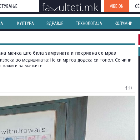
ОТУВАЊЕ
VIBE ON
СЀ
КА
КУЛТУРА
ЗДРАВЈЕ
ТЕХНОЛОГИЈА
КОЛУМНИ
на мачка што била замрзната и покриена со мраз
изрека во медицината: Не си мртов додека си топол. Се чини
а важи и за мачките
21