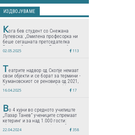
ИЗДВОЈУВАМЕ
К
ога бев студент со Снежана
Лупевска: „Омилена професорка ни
беше сегашната претседателка
Гордана Сиљановска-Давкова“
02.05.2025
113
Т
еатрите надвор од Скопје немаат
свои објекти и се борат за термини -
Кумановскиот се реновира од 2021,
Струмичкиот се гради веќе 11 години
16.04.2025
17
В
о 4 кујни во средното училиште
„Лазар Танев“ учениците спремаат
кетеринг и за над 1.000 гости:
„Формиравме компанија и работиме
22.04.2024
358
по светски стандарди“