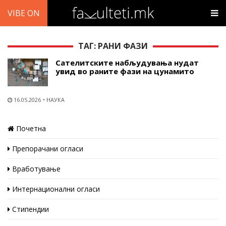
VIBE ON
ТАГ: РАНИ ФАЗИ
Сателитските набљудувања нудат
увид во раните фази на цунамито
16.05.2026
НАУКА
Почетна
Препорачани огласи
Вработување
Интернационални огласи
Стипендии