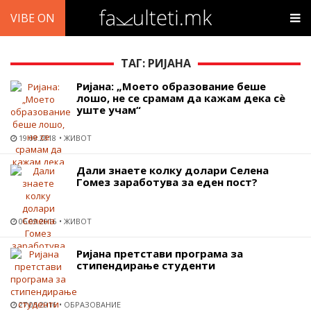
VIBE ON
ТАГ: РИЈАНА
Ријана: „Моето образование беше
лошо, не се срамам да кажам дека сѐ
уште учам“
19.09.2018
ЖИВОТ
Дали знаете колку долари Селена
Гомез заработува за еден пост?
06.09.2016
ЖИВОТ
Ријана претстави програма за
стипендирање студенти
27.05.2016
ОБРАЗОВАНИЕ