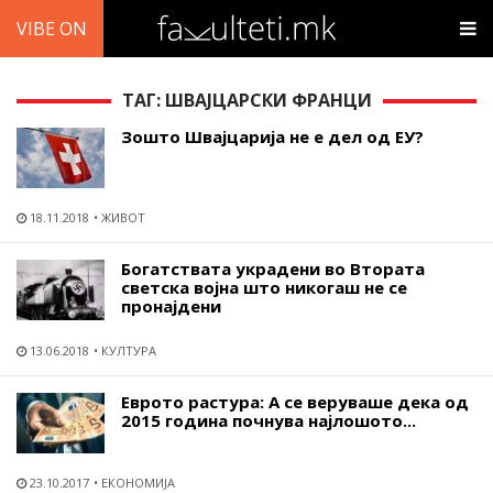
VIBE ON
ТАГ: ШВАЈЦАРСКИ ФРАНЦИ
Зошто Швајцарија не е дел од ЕУ?
18.11.2018
ЖИВОТ
Богатствата украдени во Втората
светска војна што никогаш не се
пронајдени
13.06.2018
КУЛТУРА
Еврото растура: А се веруваше дека од
2015 година почнува најлошото...
23.10.2017
ЕКОНОМИЈА