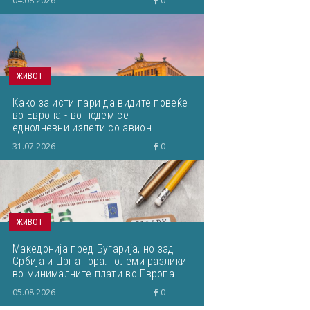
04.08.2026
0
ЖИВОТ
Како за исти пари да видите повеќе
во Европа - во подем се
еднодневни излети со авион
31.07.2026
0
ЖИВОТ
Македонија пред Бугарија, но зад
Србија и Црна Гора: Големи разлики
во минималните плати во Европа
05.08.2026
0