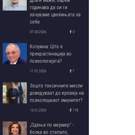
драги мажи, барем
годинава да си ги
зачуваме цвеќињата за
себе
07.03.2026
0
Колумна: Што е
прекрастинација во
психологијата?
17.01.2026
7
Зошто токсичните мисли
доведуваат до ерозија на
психолошкиот имунитет?
13.01.2026
178
„Одење по мермер“ -
болка во стапало,