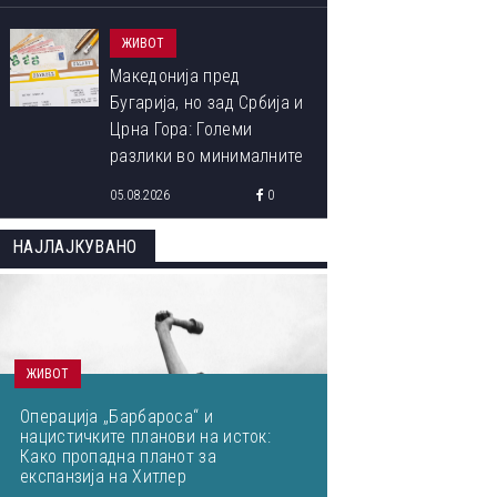
ЖИВОТ
Македонија пред
Бугарија, но зад Србија и
Црна Гора: Големи
разлики во минималните
плати во Европа
05.08.2026
0
НАЈЛАЈКУВАНО
ЖИВОТ
Операција „Барбароса“ и
нацистичките планови на исток:
Како пропадна планот за
експанзија на Хитлер