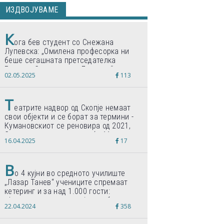
ИЗДВОЈУВАМЕ
К
ога бев студент со Снежана
Лупевска: „Омилена професорка ни
беше сегашната претседателка
Гордана Сиљановска-Давкова“
02.05.2025
113
Т
еатрите надвор од Скопје немаат
свои објекти и се борат за термини -
Кумановскиот се реновира од 2021,
Струмичкиот се гради веќе 11 години
16.04.2025
17
В
о 4 кујни во средното училиште
„Лазар Танев“ учениците спремаат
кетеринг и за над 1.000 гости:
„Формиравме компанија и работиме
22.04.2024
358
по светски стандарди“