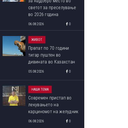
за најдобро место во
светот за преселување
во 2026 година
06.08.2026
0
ЖИВОТ
Првпат по 70 години
тигар пуштен во
дивината во Казахстан
05.08.2026
0
НАША ТЕМА
Современ пристап во
лекувањето на
карциномот на желудник
06.08.2026
0