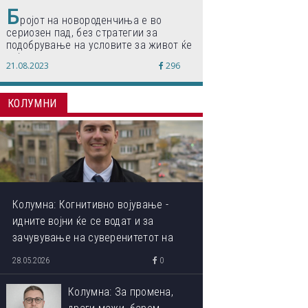
Б
ројот на новороденчиња е во
сериозен пад, без стратегии за
подобрување на условите за живот ќе
дојде до затворање на училишта,
21.08.2023
296
предупредуваат експертите
КОЛУМНИ
Колумна: Когнитивно војување -
идните војни ќе се водат и за
зачувување на суверенитетот на
сопствениот ум
28.05.2026
0
Колумна: За промена,