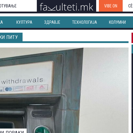
ОТУВАЊЕ
VIBE ON
СЀ
КА
КУЛТУРА
ЗДРАВЈЕ
ТЕХНОЛОГИЈА
КОЛУМНИ
КИ ПИТУ
ЕВАРОТ ЗА НАЈДОБАР ФОТОГРАФ НА ДИВИОТ СВЕТ НА