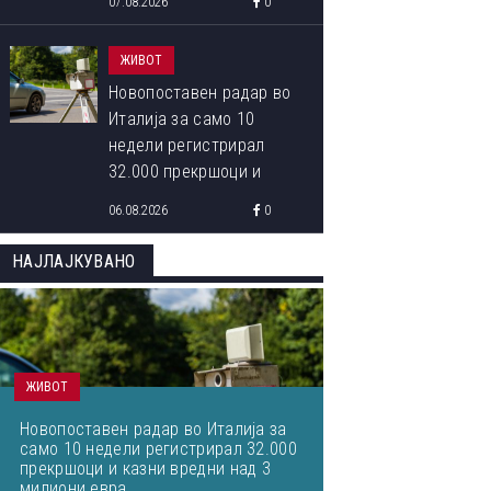
07.08.2026
0
читателите
ЖИВОТ
Новопоставен радар во
Италија за само 10
недели регистрирал
32.000 прекршоци и
казни вредни над 3
06.08.2026
0
милиони евра
НАЈЛАЈКУВАНО
ЖИВОТ
Новопоставен радар во Италија за
само 10 недели регистрирал 32.000
прекршоци и казни вредни над 3
милиони евра