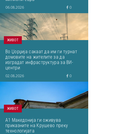
06.08.2026
0
ЖИВОТ
Во Џорџија сакаат да им ги турнат
домовите на жителите за да
изградат инфраструктура за ВИ-
центри
02.08.2026
0
ЖИВОТ
А1 Македонија ги оживува
приказните на Крушево преку
технологијата