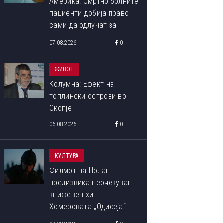
Америка: Смртно болните
пациенти добија право
сами да одлучат за
крајот на својот живот
07.08.2026
0
ЖИВОТ
Колумна: Ефект на
топлински острови во
Скопје
06.08.2026
0
КУЛТУРА
Филмот на Нолан
предизвика неочекуван
книжевен хит:
ОВА СЕ ПОБЕДНИЧКИТЕ ФОТОГРАФИИ ОД МЕЃУНАРОДНИОТ
Хомеровата „Одисеја“
ФОТОГРАФИЈА ОД ПРИРОДАТА ЗА 2023 ГОДИНА
повторно ги освојува