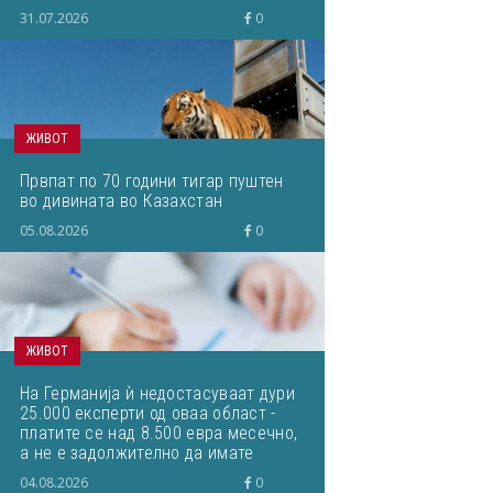
31.07.2026
0
ЖИВОТ
Првпат по 70 години тигар пуштен
во дивината во Казахстан
05.08.2026
0
ЖИВОТ
На Германија ѝ недостасуваат дури
25.000 експерти од оваа област -
платите се над 8.500 евра месечно,
а не е задолжително да имате
завршено одреден факултет
04.08.2026
0