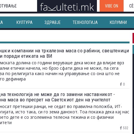
ОТУВАЊЕ
VIBE ON
СЀ
КА
КУЛТУРА
ЗДРАВЈЕ
ТЕХНОЛОГИЈА
КОЛУМНИ
ошки компании на тркалезна маса со рабини, свештеници
и поради етиката на ВИ
мската долина со години веруваше дека може да влијае врз
ални етички начела, но брзо сфати дека не може, па сега
ва по религијата како начин на управување со она што не
 го дефинира
0
на технологија не може да го замени наставникот -
на маса во пресрет на Светскиот ден на учителот
носат претешки ранци, не седат во правилна положба, ИТ-
гијата, исто така, си го зема данокот. Тоа покажа дека кај нас
рето дете е со зголемена телесна тежина и со физички
итети
532