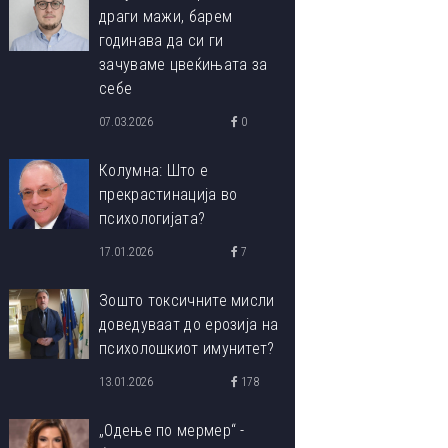
драги мажи, барем
годинава да си ги
зачуваме цвеќињата за
себе
07.03.2026
0
Колумна: Што е
прекрастинација во
психологијата?
17.01.2026
7
Зошто токсичните мисли
доведуваат до ерозија на
психолошкиот имунитет?
13.01.2026
178
„Одење по мермер“ -