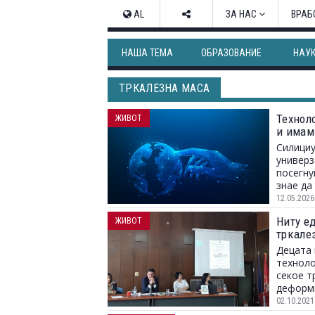
AL
ЗА НАС
ВРАБ
НАША ТЕМА
ОБРАЗОВАНИЕ
НАУ
ТРКАЛЕЗНА МАСА
Технол
ЖИВОТ
и имам
Силициу
универз
посегну
знае да
12.05.2026
Ниту ед
ЖИВОТ
тркалез
Децата 
техноло
секое т
деформ
02.10.2021