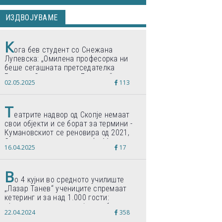
ИЗДВОЈУВАМЕ
К
ога бев студент со Снежана
Лупевска: „Омилена професорка ни
беше сегашната претседателка
Гордана Сиљановска-Давкова“
02.05.2025
113
Т
еатрите надвор од Скопје немаат
свои објекти и се борат за термини -
Кумановскиот се реновира од 2021,
Струмичкиот се гради веќе 11 години
16.04.2025
17
В
о 4 кујни во средното училиште
„Лазар Танев“ учениците спремаат
кетеринг и за над 1.000 гости:
„Формиравме компанија и работиме
22.04.2024
358
по светски стандарди“