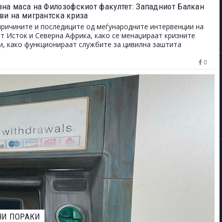
зна маса на Филозофскиот факултет: Западниот Балкан
ови на мигрантска криза
причините и последиците од меѓународните интервенции на
т Исток и Северна Африка, како се менаџираат кризните
и, како функционираат службите за цивилна заштита
0
ЕВАРОТ ЗА НАЈДОБАР ФОТОГРАФ НА ДИВИОТ СВЕТ НА