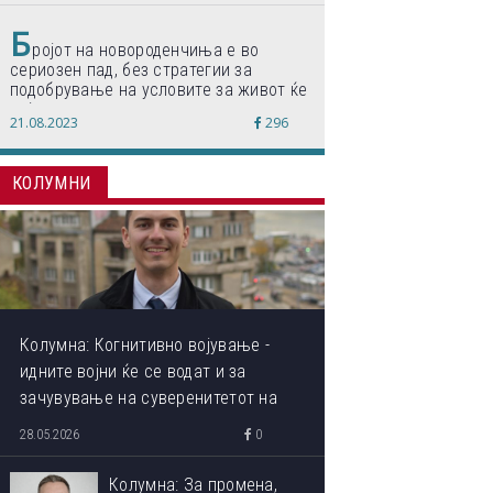
Б
ројот на новороденчиња е во
сериозен пад, без стратегии за
подобрување на условите за живот ќе
дојде до затворање на училишта,
21.08.2023
296
предупредуваат експертите
КОЛУМНИ
Колумна: Когнитивно војување -
идните војни ќе се водат и за
зачувување на суверенитетот на
сопствениот ум
28.05.2026
0
Колумна: За промена,