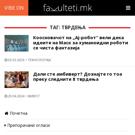
VIBE ON
ТАГ: ТВРДЕЊА
Коосновачот на „Ај-робот“ вели дека
идеите на Маск за хуманоидни роботи
се чиста фантазија
02.03.2026
ТЕХНОЛОГИЈА
Дали сте амбиверт? Дознајте го тоа
преку следните 8 тврдења
20.04.2024
ЖИВОТ
Почетна
Препорачани огласи