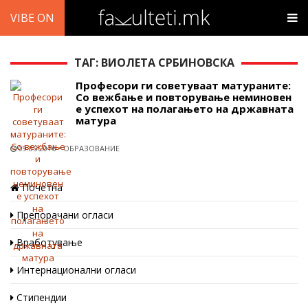
VIBE ON
ТАГ: ВИОЛЕТА СРБИНОВСКА
Професори ги советуваат матураните:
Со вежбање и повторување неминовен
е успехот на полагањето на државната
матура
09.05.2016
ОБРАЗОВАНИЕ
Почетна
Препорачани огласи
Вработување
Интернационални огласи
Стипендии