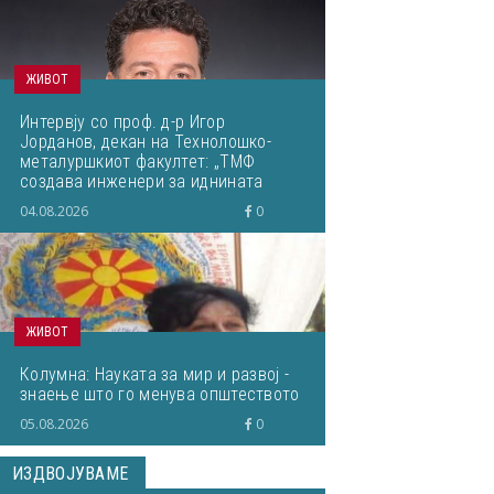
ЖИВОТ
Интервју со проф. д-р Игор
Јорданов, декан на Технолошко-
металуршкиот факултет: „ТМФ
создава инженери за иднината
преку нов развоен циклус!“
04.08.2026
0
ЖИВОТ
Колумна: Науката за мир и развој -
знаење што го менува општеството
05.08.2026
0
ИЗДВОЈУВАМЕ