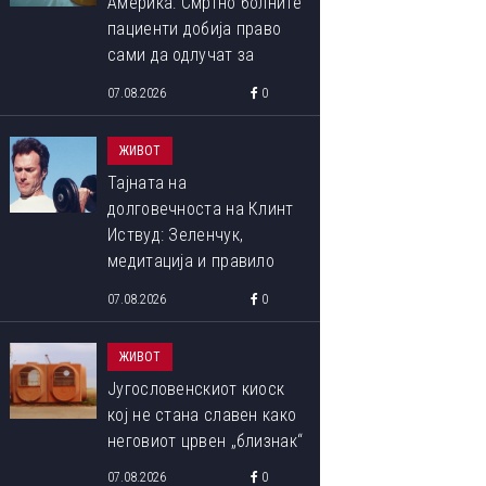
Америка: Смртно болните
пациенти добија право
сами да одлучат за
крајот на својот живот
07.08.2026
0
ОВА СЕ ПОБЕДНИЧКИТЕ ФОТОГРАФИИ ОД МЕЃУНАРОДНИОТ
ЖИВОТ
ФОТОГРАФИЈА ОД ПРИРОДАТА ЗА 2023 ГОДИНА
Тајната на
долговечноста на Клинт
Иствуд: Зеленчук,
медитација и правило
90:10 што со децении го
07.08.2026
0
следи
ЖИВОТ
Југословенскиот киоск
кој не стана славен како
неговиот црвен „близнак“
07.08.2026
0