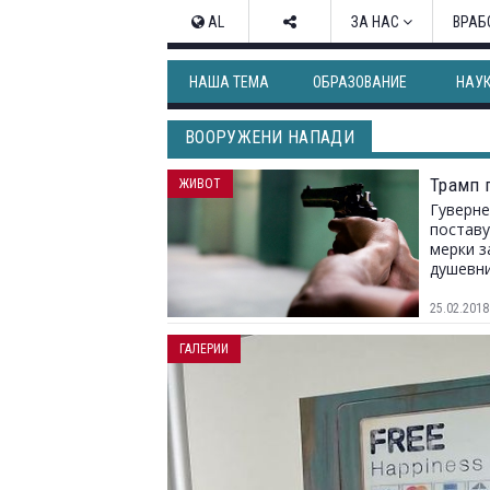
AL
ЗА НАС
ВРАБ
НАША ТЕМА
ОБРАЗОВАНИЕ
НАУ
ВООРУЖЕНИ НАПАДИ
Трамп 
ЖИВОТ
Гуверне
поставу
мерки з
душевни
25.02.2018
ГАЛЕРИИ