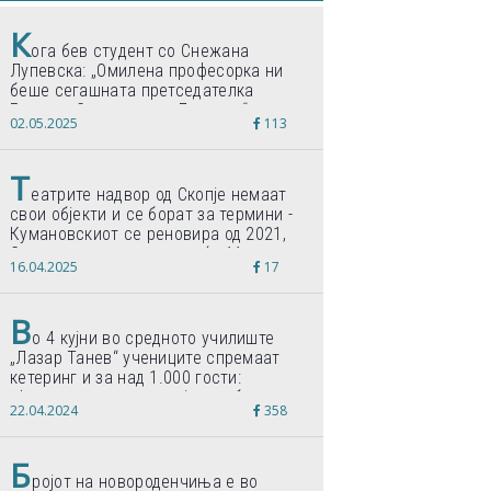
К
ога бев студент со Снежана
Лупевска: „Омилена професорка ни
беше сегашната претседателка
Гордана Сиљановска-Давкова“
02.05.2025
113
Т
еатрите надвор од Скопје немаат
свои објекти и се борат за термини -
Кумановскиот се реновира од 2021,
Струмичкиот се гради веќе 11 години
16.04.2025
17
В
о 4 кујни во средното училиште
„Лазар Танев“ учениците спремаат
кетеринг и за над 1.000 гости:
„Формиравме компанија и работиме
22.04.2024
358
по светски стандарди“
Б
ројот на новороденчиња е во