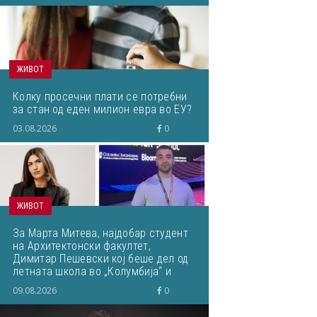
ЖИВОТ
Колку просечни плати се потребни
за стан од еден милион евра во ЕУ?
03.08.2026
0
ЖИВОТ
За Марта Митева, најдобар студент
на Архитектонски факултет,
Димитар Пешевски кој беше дел од
летната школа во „Колумбија“ и
Јована Цветковска, најдобар
09.08.2026
0
студент на Медицина... Што
пишувавме неделава