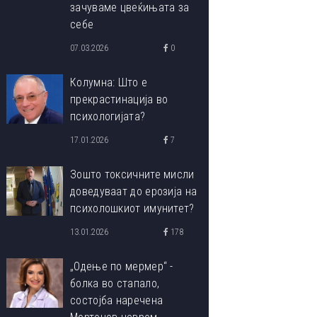
зачуваме цвеќињата за
себе
07.03.2026
0
Колумна: Што е
прекрастинација во
психологијата?
17.01.2026
7
Зошто токсичните мисли
доведуваат до ерозија на
психолошкиот имунитет?
13.01.2026
178
„Одење по мермер“ -
болка во стапало,
состојба наречена