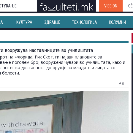
ОТУВАЊЕ
VIBE ON
СЀ
КА
КУЛТУРА
ЗДРАВЈЕ
ТЕХНОЛОГИЈА
КОЛУМНИ
ги вооружува наставниците во училиштата
рот на Флорида, Рик Скот, ги најави плановите за
вање поголем број вооружени чувари во училиштата, како и
а потешка достапност до оружје за младите и лицата со
 болести.
0