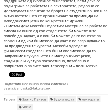
поддршката од скопскиот Универзитет, вели дека се
води грижа за работата на лекторатите, редовно се
доставуваат извештаи за бројот на студенти во нив и за
активностите што се организираат за промоција на
македонскиот јазик во конкретните држави.
- Сметам дека можеби недостига материјал за работа во
смисла на книги од кои студентите би можеле што
повеќе да научат, а и кои би можеле да ги понесат за
спомен и од кои би можеле да учат и по завршувањето
на предвидените курсеви. Можеби одредени
финансиски средства што би ни овозможиле да го
направиме изучувањето на македонскиот јазик,
традиција и култура покреативно, позабавно и
попристапно за сите заинтересирани – вели Азеска.
Подготвил:
Весна Ивановска-Илиевска /
vesna.ivanovska@fakulteti.mk
Тагови:
Златко Панзов
Будимпешта
лекторати
УКИМ