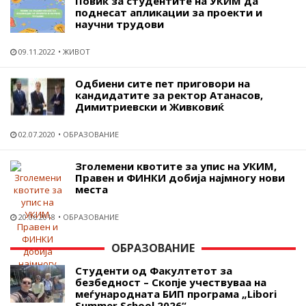
Повик за студентите на УКИМ да
поднесат апликации за проекти и
научни трудови
09.11.2022
ЖИВОТ
Одбиени сите пет приговори на
кандидатите за ректор Атанасов,
Димитриевски и Живковиќ
02.07.2020
ОБРАЗОВАНИЕ
Зголемени квотите за упис на УКИМ,
Правен и ФИНКИ добија најмногу нови
места
20.06.2018
ОБРАЗОВАНИЕ
ОБРАЗОВАНИЕ
Студенти од Факултетот за
безбедност – Скопје учествуваа на
меѓународната БИП програма „Libori
Summer School 2026“