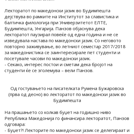
Лекторатот по македонски јазик во Будимпешта
дејствува во рамките на Институтот за славистика и
балтичка филологија при Универзитетот ЕЛТЕ,
Будимпешта, Унгарија. Панзов објаснува дека
лекторатот паузирал повеќе од една година и не се
изведувала настава по македонски јазик. Со неговото
повторно заживување, во летниот семестар 2017/2018
за македонистика се заинтересирале пет студенти и
посетувале часови по македонски јазик.
- Секако, интерес постои и сметам дека бројот на
студенти ќе се зголемува – вели Панзов.
Од гостувањето на писателката Румена Бужаровска
(прва од десно) во лекторатот по македонски јазик во
Будимпешта
На прашањето со колкав буџет на годишно ниво
Република Македонија го финансира лекторатот, Панзов
одговара:
- Буџет?! Лекторите по македонски јазик се делегираат и