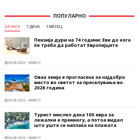
ПОПУЛАРНО
24 ЧАСА
7 ДЕНА
1 МЕСЕЦ
Пензија дури на 74 години: Еве до кога
ќе треба да работат Европејците
06.08.2026
ЖИВОТ
Оваа земја е прогласена за најдобро
место во светот за преселување во
2026 година
06.08.2026
ЖИВОТ
Турист мислел дека 100 евра за
лежалки е премногу, а потоа видел
што уште се наплаќа на плажата
06.08.2026
ЖИВОТ