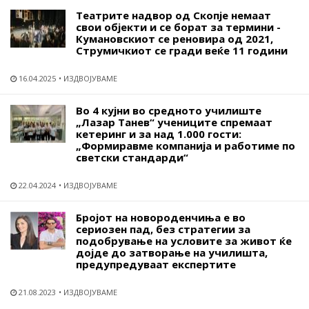
Театрите надвор од Скопје немаат
свои објекти и се борат за термини -
Кумановскиот се реновира од 2021,
Струмичкиот се гради веќе 11 години
16.04.2025
ИЗДВОЈУВАМЕ
Во 4 кујни во средното училиште
„Лазар Танев“ учениците спремаат
кетеринг и за над 1.000 гости:
„Формиравме компанија и работиме по
светски стандарди“
22.04.2024
ИЗДВОЈУВАМЕ
Бројот на новороденчиња е во
сериозен пад, без стратегии за
подобрување на условите за живот ќе
дојде до затворање на училишта,
предупредуваат експертите
21.08.2023
ИЗДВОЈУВАМЕ