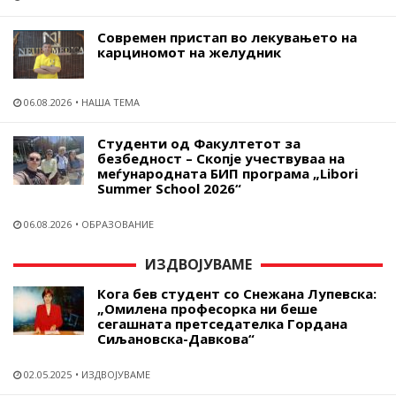
Современ пристап во лекувањето на
карциномот на желудник
06.08.2026
НАША ТЕМА
Студенти од Факултетот за
безбедност – Скопје учествуваа на
меѓународната БИП програма „Libori
Summer School 2026“
06.08.2026
ОБРАЗОВАНИЕ
ИЗДВОЈУВАМЕ
Кога бев студент со Снежана Лупевска:
„Омилена професорка ни беше
сегашната претседателка Гордана
Сиљановска-Давкова“
02.05.2025
ИЗДВОЈУВАМЕ