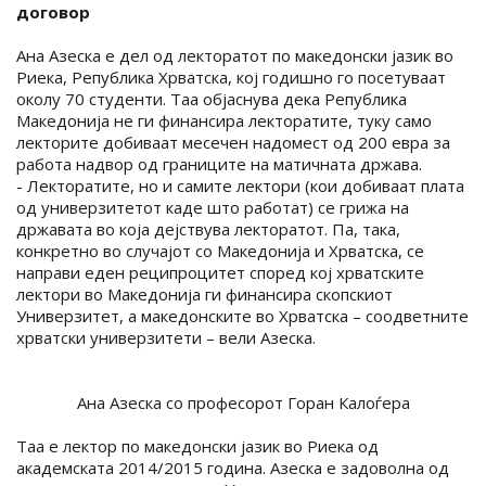
договор
Ана Азеска е дел од лекторатот по македонски јазик во
Риека, Република Хрватска, кој годишно го посетуваат
околу 70 студенти. Таа објаснува дека Република
Македонија не ги финансира лекторатите, туку само
лекторите добиваат месечен надомест од 200 евра за
работа надвор од границите на матичната држава.
- Лекторатите, но и самите лектори (кои добиваат плата
од универзитетот каде што работат) се грижа на
државата во која дејствува лекторатот. Па, така,
конкретно во случајот со Македонија и Хрватска, се
направи еден реципроцитет според кој хрватските
лектори во Македонија ги финансира скопскиот
Универзитет, а македонските во Хрватска – соодветните
хрватски универзитети – вели Азеска.
Ана Азеска со професорот Горан Калоѓера
Таа е лектор по македонски јазик во Риека од
академската 2014/2015 година. Азеска е задоволна од