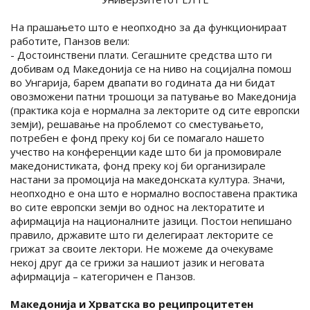
На прашањето што е неопходно за да функционираат
работите, Панзов вели:
- Достоинствени плати. Сегашните средства што ги
добивам од Македонија се на ниво на социјална помош
во Унгарија, барем двапати во годината да ни бидат
овозможени патни трошоци за патување во Македонија
(практика која е нормална за лекторите од сите европски
земји), решавање на проблемот со сместувањето,
потребен е фонд преку кој би се помагало нашето
учество на конференции каде што би ја промовирале
македонистиката, фонд преку кој би организирале
настани за промоција на македонската култура. Значи,
неопходно е она што е нормално воспоставена практика
во сите европски земји во однос на лекторатите и
афирмација на националните јазици. Постои непишано
правило, државите што ги делегираат лекторите се
грижат за своите лектори. Не можеме да очекуваме
некој друг да се грижи за нашиот јазик и неговата
афирмација – категоричен е Панзов.
Македонија и Хрватска во реципроцитетен