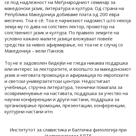
се под надлежност на Меѓународниот семинар за
македонски јазик, литература и култура. Од страна на
Република Македонија добиваме плата од 200 евра
месечно. Тоа е сè. Тоа е најнискиот надомест што некоја
земја му го дава на сопствен лектор, промотор на
сопствениот јазик и култура. По правило земјите на
условно кажано малите јазици вложуваат повеќе
средства за нивно афирмирање, но тоа не е случај со
Македонија – вели Панзов.
Тој не е задоволен бидејќи не гледа никаква поддршка
или интерес за лекторатите, и воопшто за македонскиот
јазик и неговата промоција и афирмација по европските
и светски универзитетски центри. Недостигаат
учебници, стручна литература, технички помагала за
осовременување на наставата, поддршка за учество на
научни конференции и други настани, поддршка за
организирање промоции, презентации, конференции,
културни настани итн.
Институтот за славистика и балтичка филологија при
Универзитетот ЕЛТЕ