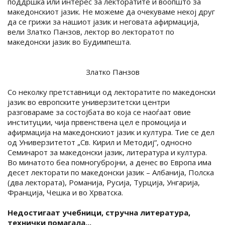
поддршка или интерес за лекторатите и воопшто за
македонскиот јазик. Не можеме да очекуваме некој друг
да се грижи за нашиот јазик и неговата афирмација,
вели Златко Панзов, лектор во лекторатот по
македонски јазик во Будимпешта.
Златко Панзов
Со неколку претставници од лекторатите по македонски
јазик во европските универзитетски центри
разговараме за состојбата во која се наоѓаат овие
институции, чија првенствена цел е промоција и
афирмација на македонскиот јазик и култура. Тие се дел
од Универзитетот „Св. Кирил и Методиј“, односно
Семинарот за македонски јазик, литература и култура.
Во минатото беа помногубројни, а денес во Европа има
десет лекторати по македонски јазик – Албанија, Полска
(два лектората), Романија, Русија, Турција, Унгарија,
Франција, Чешка и во Хрватска.
Недостигаат учебници, стручна литература,
технички помагала...