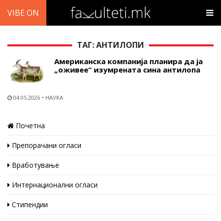
VIBE ON
ТАГ: АНТИЛОПИ
Американска компанија планира да ја
„оживее“ изумрената сина антилопа
04.05.2026
НАУКА
Почетна
Препорачани огласи
Вработување
Интернационални огласи
Стипендии