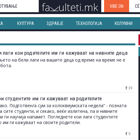
ОТУВАЊЕ
VIBE ON
СЀ
КА
КУЛТУРА
ЗДРАВЈЕ
ТЕХНОЛОГИЈА
КОЛУМНИ
 лаги кои родителите им ги кажуваат на нивните деца
ето на бели лаги на вашите деца од време на време не е
бота.
39
ои студентите им ги кажуваат на родителите
како. Подготвен/а сум за колоквиумската недела“ - позната
а сите студенти, и секако, веќе излитена, па и нивните
и ги научија напамет. Погледнете кои лаги студентите
о им ги кажуваат на своите родители.
0