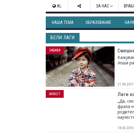
AL
ЗА НАС
ВРАБ
НАША ТЕМА
ОБРАЗОВАНИЕ
НАУ
БЕЛИ ЛАГИ
Смешни
ЗАБАВА
Кажувањ
лоша ра
21.06.2017
Лаги к
ЖИВОТ
„Да, се
фраза н
родител
најчест
18.03.2015