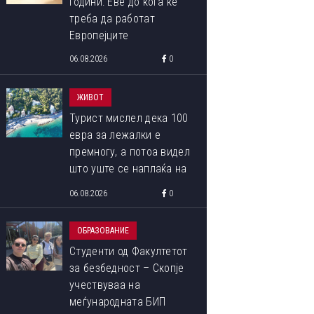
години: Еве до кога ќе
треба да работат
Европејците
06.08.2026
0
ЖИВОТ
Турист мислел дека 100
евра за лежалки е
премногу, а потоа видел
што уште се наплаќа на
ОВА СЕ ПОБЕДНИЧКИТЕ ФОТОГРАФИИ ОД МЕЃУНАРОДНИОТ
плажата
06.08.2026
0
ФОТОГРАФИЈА ОД ПРИРОДАТА ЗА 2023 ГОДИНА
ОБРАЗОВАНИЕ
Студенти од Факултетот
за безбедност – Скопје
учествуваа на
меѓународната БИП