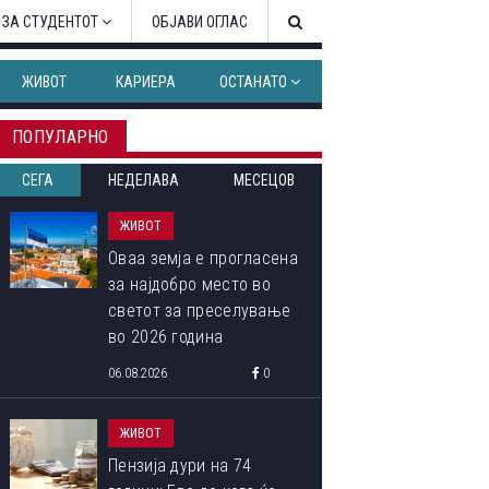
 ЗА СТУДЕНТОТ
ОБЈАВИ ОГЛАС
ЖИВОТ
КАРИЕРА
ОСТАНАТО
ПОПУЛАРНО
СЕГА
НЕДЕЛАВА
МЕСЕЦОВ
ЖИВОТ
Оваа земја е прогласена
за најдобро место во
светот за преселување
во 2026 година
06.08.2026
0
ЖИВОТ
Пензија дури на 74