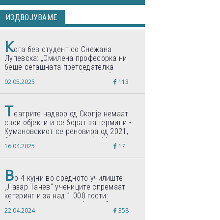
ИЗДВОЈУВАМЕ
К
ога бев студент со Снежана
Лупевска: „Омилена професорка ни
беше сегашната претседателка
Гордана Сиљановска-Давкова“
02.05.2025
113
Т
еатрите надвор од Скопје немаат
свои објекти и се борат за термини -
Кумановскиот се реновира од 2021,
Струмичкиот се гради веќе 11 години
16.04.2025
17
В
о 4 кујни во средното училиште
„Лазар Танев“ учениците спремаат
кетеринг и за над 1.000 гости:
„Формиравме компанија и работиме
22.04.2024
358
по светски стандарди“