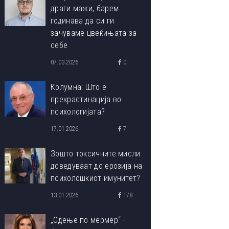
драги мажи, барем
годинава да си ги
зачуваме цвеќињата за
себе
07.03.2026
0
Колумна: Што е
прекрастинација во
психологијата?
17.01.2026
7
Зошто токсичните мисли
доведуваат до ерозија на
психолошкиот имунитет?
13.01.2026
178
„Одење по мермер“ -