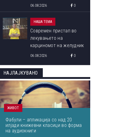
програма „Libori Summer
06.08.2026
0
School 2026“
НАША ТЕМА
Современ пристап во
лекувањето на
карциномот на желудник
06.08.2026
0
НАЈЛАЈКУВАНО
ЖИВОТ
Фабули – апликација со над 20
илјади книжевни класици во форма
на аудиокниги