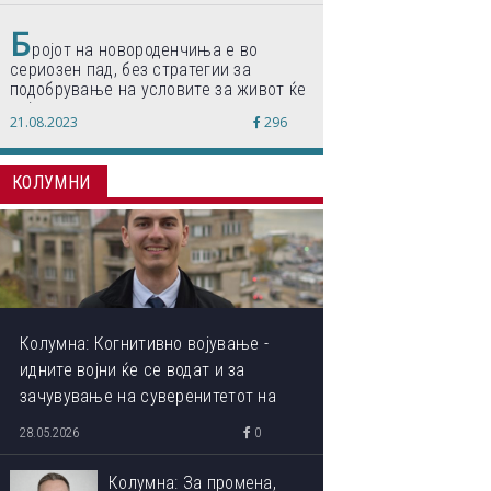
Б
ројот на новороденчиња е во
сериозен пад, без стратегии за
подобрување на условите за живот ќе
дојде до затворање на училишта,
21.08.2023
296
предупредуваат експертите
КОЛУМНИ
Колумна: Когнитивно војување -
идните војни ќе се водат и за
зачувување на суверенитетот на
сопствениот ум
28.05.2026
0
Колумна: За промена,