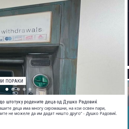
ЕВАРОТ ЗА НАЈДОБАР ФОТОГРАФ НА ДИВИОТ СВЕТ НА
до штотуку родените деца од Душко Радовиќ
ашите деца има многу сиромашни, на кои освен пари,
ите не можеле да им дадат ништо друго“ - Душко Радовиќ.