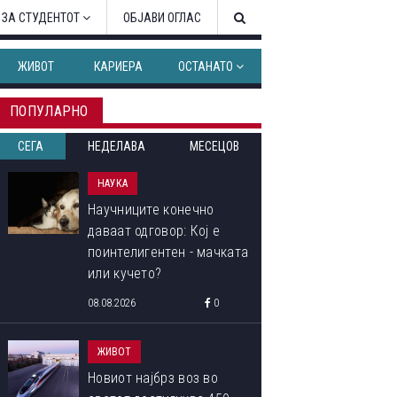
 ЗА СТУДЕНТОТ
ОБЈАВИ ОГЛАС
ЖИВОТ
КАРИЕРА
ОСТАНАТО
ПОПУЛАРНО
СЕГА
НЕДЕЛАВА
МЕСЕЦОВ
НАУКА
Научниците конечно
даваат одговор: Кој е
поинтелигентен - мачката
или кучето?
08.08.2026
0
ЖИВОТ
Новиот најбрз воз во