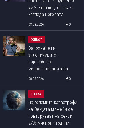
светот достигнува 450
км/ч - погледнете како
изгледа неговата
внатрешност
08.08.2026
0
ЖИВОТ
Запознајте ги
зилениумците -
најсреќната
микрогенерација на
пазарот на труд, родени
08.08.2026
0
меѓу 1993 и 1998 година
НАУКА
Најголемите катастрофи
на Земјата можеби се
повторуваат на секои
27,5 милиони години