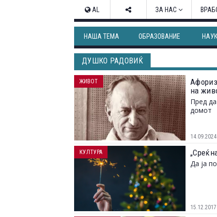
AL
ЗА НАС
ВРАБ
НАША ТЕМА
ОБРАЗОВАНИЕ
НАУ
ДУШКО РАДОВИЌ
Афориз
ЖИВОТ
на жив
Пред да
домот
14.09.2024
„Среќн
КУЛТУРА
Да ја п
15.12.2017