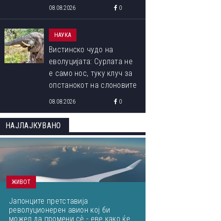
08.08.2026
0
НАУКА
Вистинско чудо на
еволуцијата: Сурлата не
е само нос, туку клуч за
опстанокот на слоновите
08.08.2026
0
ОВА СЕ ПОБЕДНИЧКИТЕ ФОТОГРАФИИ ОД МЕЃУНАРОДНИОТ
НАЈЛАЈКУВАНО
ФОТОГРАФИЈА ОД ПРИРОДАТА ЗА 2023 ГОДИНА
ЖИВОТ
Јапонците претставија
револуционерен авион кој би
можел да промени сѐ - еве како ќе