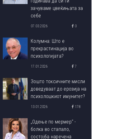
годинава да си ги
зачуваме цвеќињата за
себе
07.03.2026
0
Колумна: Што е
прекрастинација во
психологијата?
17.01.2026
7
Зошто токсичните мисли
доведуваат до ерозија на
психолошкиот имунитет?
13.01.2026
178
„Одење по мермер“ -
болка во стапало,
состојба наречена