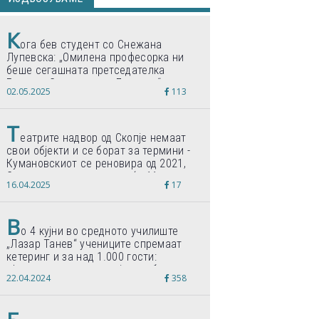
К
ога бев студент со Снежана
Лупевска: „Омилена професорка ни
беше сегашната претседателка
Гордана Сиљановска-Давкова“
02.05.2025
113
Т
еатрите надвор од Скопје немаат
свои објекти и се борат за термини -
Кумановскиот се реновира од 2021,
Струмичкиот се гради веќе 11 години
16.04.2025
17
В
о 4 кујни во средното училиште
„Лазар Танев“ учениците спремаат
кетеринг и за над 1.000 гости:
„Формиравме компанија и работиме
22.04.2024
358
по светски стандарди“