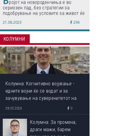
Б
ројот на новороденчиња е во
сериозен пад, без стратегии за
подобрување на условите за живот ќе
дојде до затворање на училишта,
21.08.2023
296
предупредуваат експертите
КОЛУМНИ
Колумна: Когнитивно војување -
идните војни ќе се водат и за
зачувување на суверенитетот на
сопствениот ум
28.05.2026
0
Колумна: За промена,
драги мажи, барем