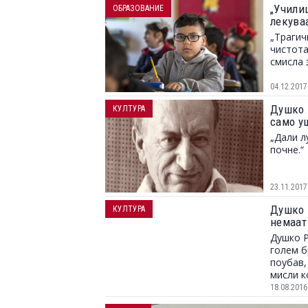
„Учили
ОБРАЗОВАНИЕ
лекуваа
„Трагич
чистота
смисла 
04.12.2017
Душко 
КУЛТУРА
само уш
„Дали л
почне.“
23.11.2017
Душко 
КУЛТУРА
немаат
Душко Р
голем б
поубав,
мисли к
18.08.2016