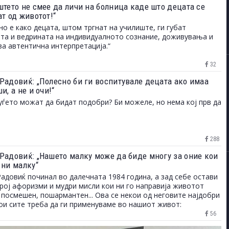
штето не смее да личи на болница каде што децата се
т од животот!“
но е како децата, штом тргнат на училиште, ги губат
та и ведрината на индивидуалното сознание, доживувања и
за автентична интерпретација.“
32
Радовиќ: „Полесно би ги воспитувале децата ако имаа
и, а не и очи!“
уѓето можат да бидат подобри? Би можеле, но нема кој прв да
288
Радовиќ: „Нашето малку може да биде многу за оние кои
 ни малку“
адовиќ починал во далечната 1984 година, а зад себе остави
рој афоризми и мудри мисли кои ни го направија животот
 посмешен, пошармантен... Ова се некои од неговите најдобри
ои сите треба да ги применуваме во нашиот живот:
56