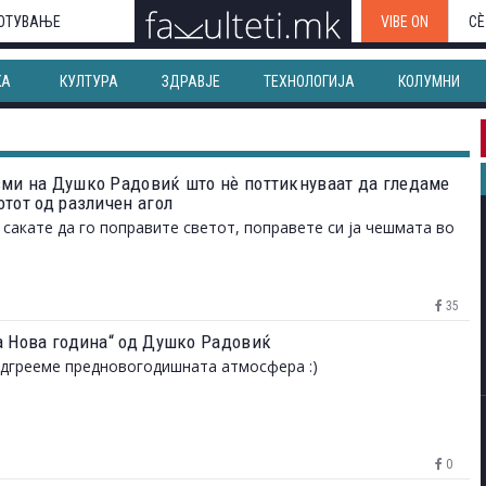
ОТУВАЊЕ
VIBE ON
СЀ
КА
КУЛТУРА
ЗДРАВЈЕ
ТЕХНОЛОГИЈА
КОЛУМНИ
ми на Душко Радовиќ што нѐ поттикнуваат да гледаме
отот од различен агол
 сакате да го поправите светот, поправете си ја чешмата во
35
а Нова година“ од Душко Радовиќ
одгрееме предновогодишната атмосфера :)
0