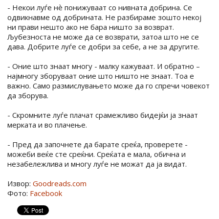
- Некои луѓе нѐ понижуваат со нивната добрина. Се
одвикнавме од добрината. Не разбираме зошто некој
ни прави нешто ако не бара ништо за возврат.
Љубезноста не може да се возврати, затоа што не се
дава. Добрите луѓе се добри за себе, а не за другите.
- Оние што знаат многу - малку кажуваат. И обратно –
најмногу зборуваат оние што ништо не знаат. Тоа е
важно. Само размислувањето може да го спречи човекот
да зборува.
- Скромните луѓе плачат срамежливо бидејќи ја знаат
мерката и во плачење.
- Пред да започнете да барате среќа, проверете -
можеби веќе сте среќни. Среќата е мала, обична и
незабележлива и многу луѓе не можат да ја видат.
Извор:
Goodreads.com
Фото:
Facebook