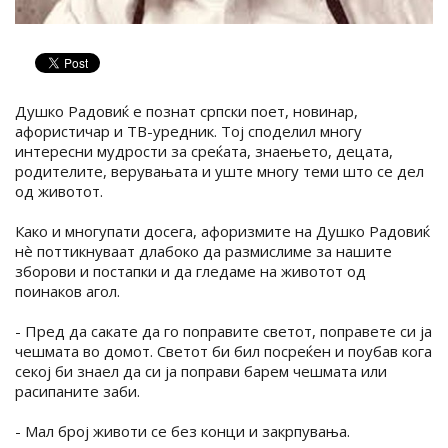
Душко Радовиќ е познат српски поет, новинар,
афористичар и ТВ-уредник. Тој споделил многу
интересни мудрости за среќата, знаењето, децата,
родителите, верувањата и уште многу теми што се дел
од животот.
Како и многупати досега, афоризмите на Душко Радовиќ
нè поттикнуваат длабоко да размислиме за нашите
зборови и постапки и да гледаме на животот од
поинаков агол.
- Пред да сакате да го поправите светот, поправете си ја
чешмата во домот. Светот би бил посреќен и поубав кога
секој би знаел да си ја поправи барем чешмата или
расипаните заби.
- Мал број животи се без конци и закрпувања.