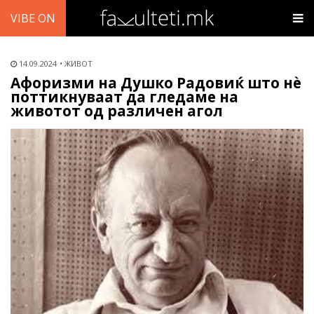
VIBE ON
14.09.2024
ЖИВОТ
Афоризми на Душко Радовиќ што нѐ
поттикнуваат да гледаме на
животот од различен агол