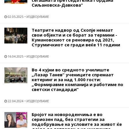
сегашната претседателка Гордана
Сиљановска-Давкова“
02.05.2025
ИЗДВОЈУВАМЕ
Театрите надвор од Скопје немаат
свои објекти и се борат за термини -
Кумановскиот се реновира од 2021,
Струмичкиот се гради веќе 11 години
16.04.2025
ИЗДВОЈУВАМЕ
Во 4 кујни во средното училиште
„Лазар Танев“ учениците спремаат
кетеринг и за над 1.000 гости:
„Формиравме компанија и работиме по
светски стандарди“
22.04.2024
ИЗДВОЈУВАМЕ
Бројот на новороденчиња е во
сериозен пад, без стратегии за
подобрување на условите за живот ќе