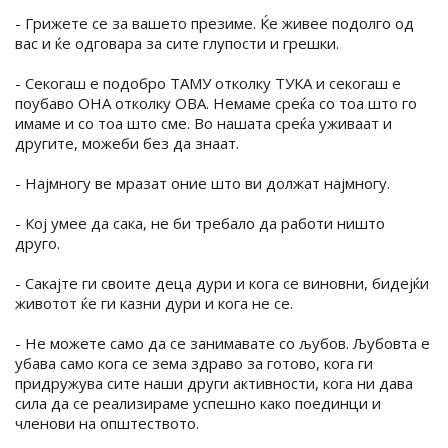
- Грижете се за вашето презиме. Ќе живее подолго од
вас и ќе одговара за сите глупости и грешки.
- Секогаш е подобро ТАМУ отколку ТУКА и секогаш е
поубаво ОНА отколку ОВА. Немаме среќа со тоа што го
имаме и со тоа што сме. Во нашата среќа уживаат и
другите, можеби без да знаат.
- Најмногу ве мразат оние што ви должат најмногу.
- Кој умее да сака, не би требало да работи ништо
друго.
- Сакајте ги своите деца дури и кога се виновни, бидејќи
животот ќе ги казни дури и кога не се.
- Не можете само да се занимавате со љубов. Љубовта е
убава само кога се зема здраво за готово, кога ги
придружува сите наши други активности, кога ни дава
сила да се реализираме успешно како поединци и
членови на општеството.