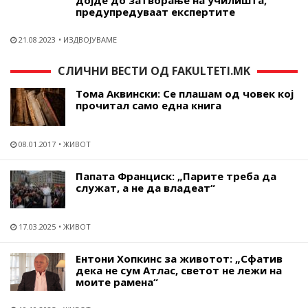
дојде до затворање на училишта,
предупредуваат експертите
21.08.2023
ИЗДВОЈУВАМЕ
СЛИЧНИ ВЕСТИ ОД FAKULTETI.MK
Тома Аквински: Се плашам од човек кој
прочитал само една книга
08.01.2017
ЖИВОТ
Папата Франциск: „Парите треба да
служат, а не да владеат“
17.03.2025
ЖИВОТ
Ентони Хопкинс за животот: „Сфатив
дека не сум Атлас, светот не лежи на
моите рамена“