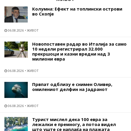
Колумна: Ефект на топлински острови
во Скопје
06.08.2026
ЖИВОТ
Новопоставен радар во Италија за само
10 недели регистрирал 32.000
прекршоци и казни вредни над 3
милиони евра
06.08.2026
ЖИВОТ
Првпат одблизу е снимен Оливер,
омилениот делфин на Јадранот
06.08.2026
ЖИВОТ
Турист мислел дека 100 евра за
лежалки е премногу, а потоа видел
што уште се наплаќа на плажата