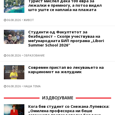
Турист мислел дека 100 евра за
лежалки е премногу, а потоа видел
што уште се наплаќа на плажата
06.08.2026
ЖИВОТ
Студенти од Факултетот за
безбедност – Скопје учествуваа на
меѓународната БИП програма „Libori
Summer School 2026“
06.08.2026
ОБРАЗОВАНИЕ
Современ пристап во лекувањето на
карциномот на желудник
06.08.2026
НАША ТЕМА
ИЗДВОЈУВАМЕ
Кога бев студент со Снежана Лупевска:
„Омилена професорка ни беше