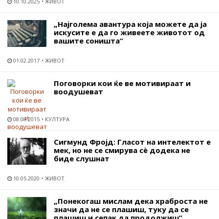
10.10.2025
ЖИВОТ
„Најголема авантура која можете да ја
искусите е да го живеете животот од
вашите соништа“
01.02.2017
ЖИВОТ
Поговорки кои ќе ве мотивираат и
воодушеват
08.08.2015
КУЛТУРА
Сигмунд Фројд: Гласот на интелектот е
мек, но не се смирува сѐ додека не
биде слушнат
10.05.2020
ЖИВОТ
„Понекогаш мислам дека храброста не
значи да не се плашиш, туку да се
плашиш и сепак да продолжиш“