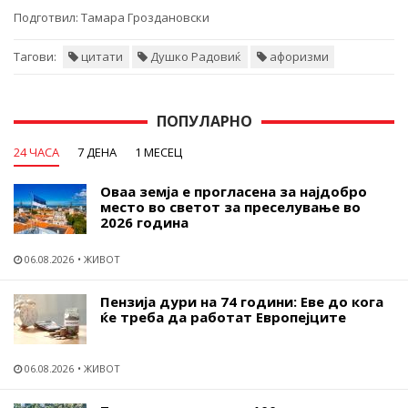
Подготвил:
Тамара Гроздановски
Тагови:
цитати
Душко Радовиќ
афоризми
ПОПУЛАРНО
24 ЧАСА
7 ДЕНА
1 МЕСЕЦ
Оваа земја е прогласена за најдобро
место во светот за преселување во
2026 година
06.08.2026
ЖИВОТ
Пензија дури на 74 години: Еве до кога
ќе треба да работат Европејците
06.08.2026
ЖИВОТ