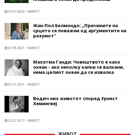
05.07.2026
ЖИВОТ
Жан-Пол Белмондо: „Причините на
срцето се поважни од аргументите на
разумот“
07.09.2021
ЖИВОТ
Махатма Ганди: Човештвото е како
океан - ако неколку капки се валкани,
нема целиот океан да се извалка
02.01.2021
ЖИВОТ
Водич низ животот според Ернест
Хемингвеј
22.07.2017
ЖИВОТ
ЖИВОТ