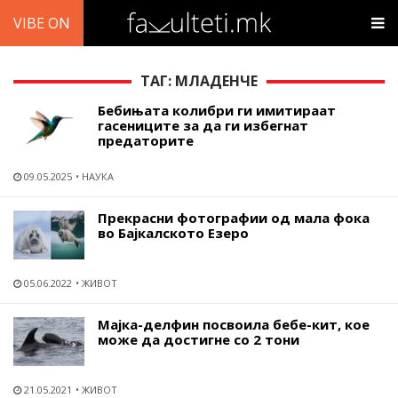
VIBE ON
ТАГ: МЛАДЕНЧЕ
Бебињата колибри ги имитираат
гасениците за да ги избегнат
предаторите
09.05.2025
НАУКА
Прекрасни фотографии од мала фока
во Бајкалското Езеро
05.06.2022
ЖИВОТ
Мајка-делфин посвоила бебе-кит, кое
може да достигне со 2 тони
21.05.2021
ЖИВОТ