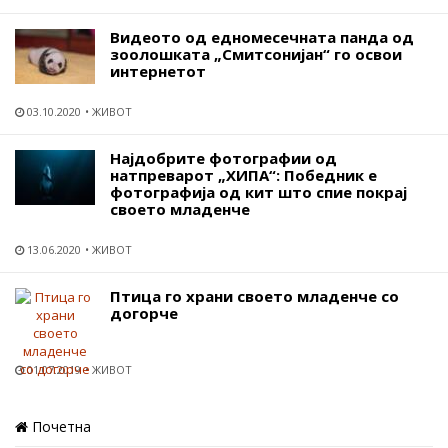
Видеото од едномесечната панда од
зоолошката „Смитсонијан“ го освои
интернетот
03.10.2020
ЖИВОТ
Најдобрите фотографии од
натпреварот „ХИПА“: Победник е
фотографија од кит што спие покрај
своето младенче
13.06.2020
ЖИВОТ
Птица го храни своето младенче со
догорче
01.07.2019
ЖИВОТ
Почетна