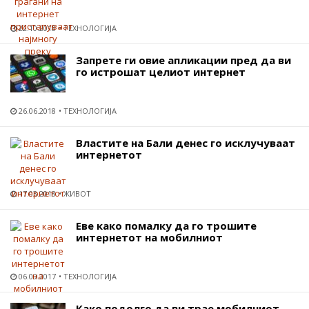
22.10.2018
ТЕХНОЛОГИЈА
Запрете ги овие апликации пред да ви
го истрошат целиот интернет
26.06.2018
ТЕХНОЛОГИЈА
Властите на Бали денес го исклучуваат
интернетот
17.03.2018
ЖИВОТ
Еве како помалку да го трошите
интернетот на мобилниот
06.09.2017
ТЕХНОЛОГИЈА
Како подолго да ви трае мобилниот