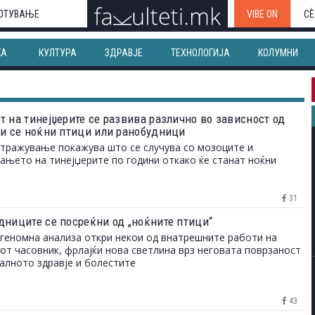
ОТУВАЊЕ
VIBE ON
СЀ
КА
КУЛТУРА
ЗДРАВЈЕ
ТЕХНОЛОГИЈА
КОЛУМНИ
т на тинејџерите се развива различно во зависност од
ли се ноќни птици или ранобудници
тражување покажува што се случува со мозоците и
ањето на тинејџерите по години откако ќе станат ноќни
31
дниците се посреќни од „ноќните птици“
геномна анализа откри некои од внатрешните работи на
от часовник, фрлајќи нова светлина врз неговата поврзаност
алното здравје и болестите
43