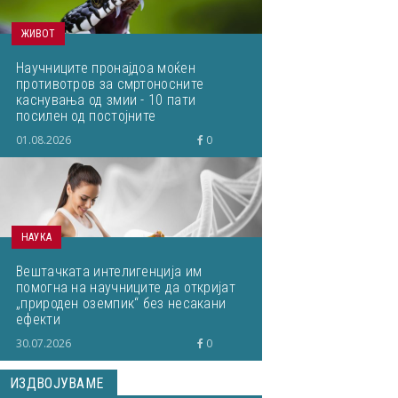
ЖИВОТ
Научниците пронајдоа моќен
противотров за смртоносните
каснувања од змии - 10 пати
посилен од постојните
01.08.2026
0
НАУКА
Вештачката интелигенција им
помогна на научниците да откријат
„природен оземпик“ без несакани
ефекти
30.07.2026
0
ИЗДВОЈУВАМЕ