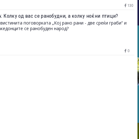
130
: Колку од вас се ранобудни, а колку ноќни птици?
 вистинита поговорката „Кој рано рани - две среќи граби“ и
кедонците се ранобуден народ?
0