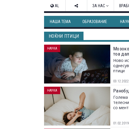
AL
ЗА НАС
ВРАБ
НАША ТЕМА
ОБРАЗОВАНИЕ
НАУ
НОЌНИ ПТИЦИ
Мозоко
НАУКА
тоа да
Ново ис
однесув
птици
03.12.2022
Ранобу
НАУКА
Голема 
телесни
со мент
01.02.2019