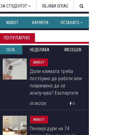
 ЗА СТУДЕНТОТ
ОБЈАВИ ОГЛАС
ЖИВОТ
КАРИЕРА
ОСТАНАТО
ПОПУЛАРНО
СЕГА
НЕДЕЛАВА
МЕСЕЦОВ
ЖИВОТ
Дали климата треба
постојано да работи или
повремено да се
исклучува? Експертите
откриваат кој начин
05.08.2026
0
троши помалку струја
ЖИВОТ
Пензија дури на 74