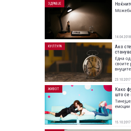
Ноќнит
ЗДРАВЈЕ
Можеби 
14.04.2018
Ако ст
КУЛТУРА
станува
Една од
своите 
внуците
23.10.2017
Како ф
ЖИВОТ
што се
Тинејџе
емоции 
15.10.2017