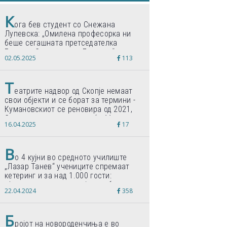
К
ога бев студент со Снежана
Лупевска: „Омилена професорка ни
беше сегашната претседателка
Гордана Сиљановска-Давкова“
02.05.2025
113
Т
еатрите надвор од Скопје немаат
свои објекти и се борат за термини -
Кумановскиот се реновира од 2021,
Струмичкиот се гради веќе 11 години
16.04.2025
17
В
о 4 кујни во средното училиште
„Лазар Танев“ учениците спремаат
кетеринг и за над 1.000 гости:
„Формиравме компанија и работиме
22.04.2024
358
по светски стандарди“
Б
ројот на новороденчиња е во