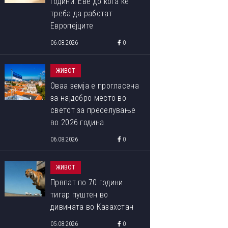
години: Еве до кога ќе
треба да работат
Европејците
06.08.2026
0
ЖИВОТ
Оваа земја е прогласена
за најдобро место во
светот за преселување
во 2026 година
06.08.2026
0
ЖИВОТ
Првпат по 70 години
тигар пуштен во
дивината во Казахстан
05.08.2026
0