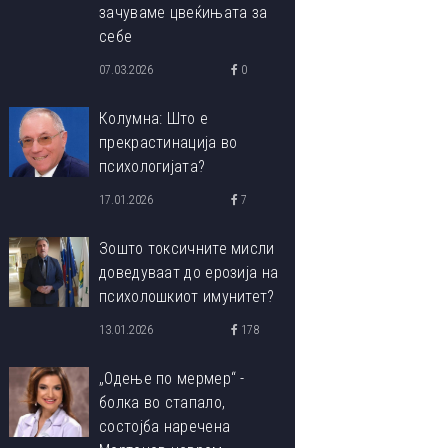
зачуваме цвеќињата за
себе
07.03.2026
0
Колумна: Што е
прекрастинација во
психологијата?
17.01.2026
7
Зошто токсичните мисли
доведуваат до ерозија на
психолошкиот имунитет?
13.01.2026
178
„Одење по мермер“ -
болка во стапало,
состојба наречена