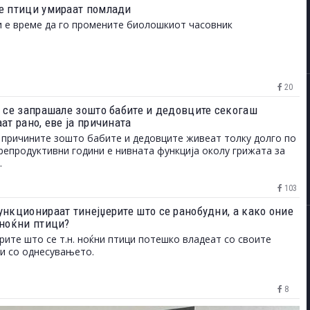
е птици умираат помлади
е време да го промените биолошкиот часовник
20
е се запрашале зошто бабите и дедовците секогаш
ат рано, еве ја причината
 причините зошто бабите и дедовците живеат толку долго по
репродуктивни години е нивната функција околу грижата за
.
103
ункционираат тинејџерите што се ранобудни, а како оние
 ноќни птици?
рите што се т.н. ноќни птици потешко владеат со своите
и со однесувањето.
8