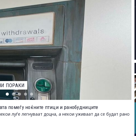
ЕВАРОТ ЗА НАЈДОБАР ФОТОГРАФ НА ДИВИОТ СВЕТ НА
ата помеѓу ноќните птици и ранобудниците
екои луѓе легнуваат доцна, а некои уживаат да се будат рано