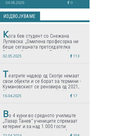
04.08.2026
0
ИЗДВОЈУВАМЕ
К
ога бев студент со Снежана
Лупевска: „Омилена професорка ни
беше сегашната претседателка
Гордана Сиљановска-Давкова“
02.05.2025
113
Т
еатрите надвор од Скопје немаат
свои објекти и се борат за термини -
Кумановскиот се реновира од 2021,
Струмичкиот се гради веќе 11 години
16.04.2025
17
В
о 4 кујни во средното училиште
„Лазар Танев“ учениците спремаат
кетеринг и за над 1.000 гости:
„Формиравме компанија и работиме
22.04.2024
358