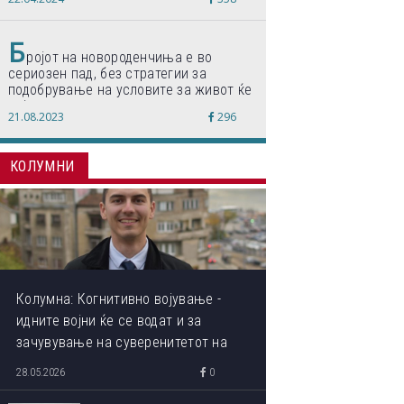
по светски стандарди“
Б
ројот на новороденчиња е во
сериозен пад, без стратегии за
подобрување на условите за живот ќе
дојде до затворање на училишта,
21.08.2023
296
предупредуваат експертите
КОЛУМНИ
Колумна: Когнитивно војување -
идните војни ќе се водат и за
зачувување на суверенитетот на
сопствениот ум
28.05.2026
0