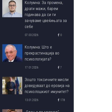
Колумна: За промена,
драги мажи, барем
годинава да си ги
зачуваме цвеќињата за
себе
07.03.2026
0
Колумна: Што е
прекрастинација во
психологијата?
17.01.2026
7
Зошто токсичните мисли
доведуваат до ерозија на
психолошкиот имунитет?
13.01.2026
178