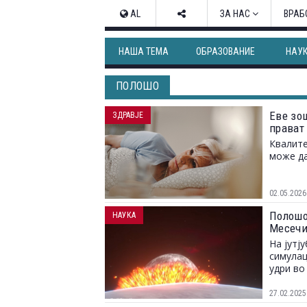
AL
ЗА НАС
ВРАБ
НАША ТЕМА
ОБРАЗОВАНИЕ
НАУ
ПОЛОШО
Еве зош
ЗДРАВЈЕ
прават
Квалите
може да
02.05.2026
Полошо
НАУКА
Месечи
На јутј
симулац
удри во
27.02.2025