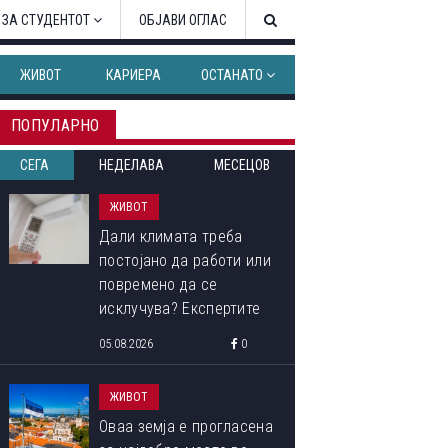
 ЗА СТУДЕНТОТ
ОБЈАВИ ОГЛАС
ЖИВОТ
КАРИЕРА
ОСТАНАТО
ПОПУЛАРНО
СЕГА
НЕДЕЛАВА
МЕСЕЦОВ
ЖИВОТ
Дали климата треба
постојано да работи или
повремено да се
исклучува? Експертите
откриваат кој начин
05.08.2026
0
троши помалку струја
ЖИВОТ
Оваа земја е прогласена