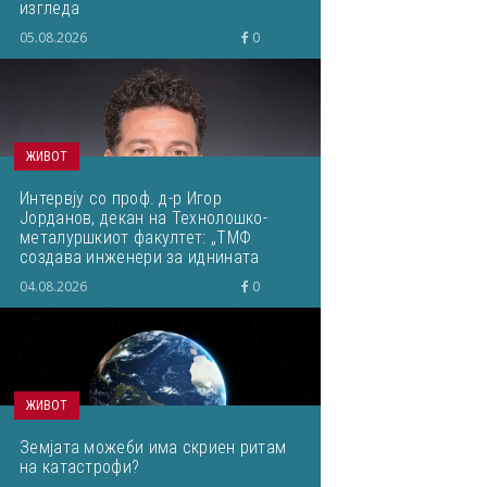
изгледа
05.08.2026
0
ЖИВОТ
Интервју со проф. д-р Игор
Јорданов, декан на Технолошко-
металуршкиот факултет: „ТМФ
создава инженери за иднината
преку нов развоен циклус!“
04.08.2026
0
ЖИВОТ
Земјата можеби има скриен ритам
на катастрофи?