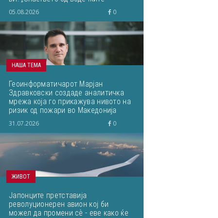
светски ВИ-истражувачи ќе им го
05.08.2026
0
пренесам на студентите“
НАША ТЕМА
Геоинформатичарот Марјан
Здравковски создаде аналитичка
мрежа која го прикажува нивото на
ризик од пожари во Македонија
31.07.2026
0
ЖИВОТ
Јапонците претставија
револуционерен авион кој би
можел да промени сѐ - еве како ќе