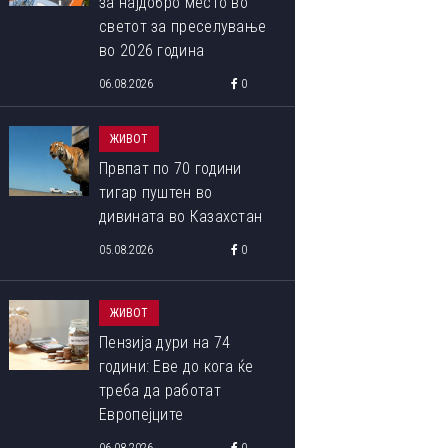
за најдобро место во
светот за преселување
во 2026 година
06.08.2026
0
ЖИВОТ
Првпат по 70 години
тигар пуштен во
дивината во Казахстан
05.08.2026
0
ОВА СЕ ПОБЕДНИЧКИТЕ ФОТОГРАФИИ ОД МЕЃУНАРОДНИОТ
ФОТОГРАФИЈА ОД ПРИРОДАТА ЗА 2023 ГОДИНА
ЖИВОТ
Пензија дури на 74
години: Еве до кога ќе
треба да работат
Европејците