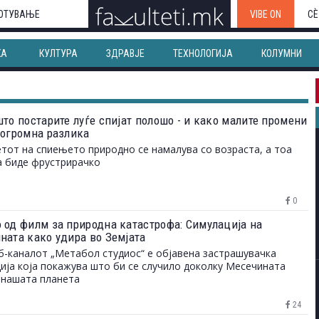
ОТУВАЊЕ
VIBE ON
СЀ
КА
КУЛТУРА
ЗДРАВЈЕ
ТЕХНОЛОГИЈА
КОЛУМНИ
то постарите луѓе спијат полошо - и како малите промени
 огромна разлика
тот на спиењето природно се намалува со возраста, а тоа
 биде фрустрирачко
0
 од филм за природна катастрофа: Симулација на
ната како удира во Земјата
уб-каналот „Метабол студиос“ е објавена застрашувачка
ија која покажува што би се случило доколку Месечината
 нашата планета
24