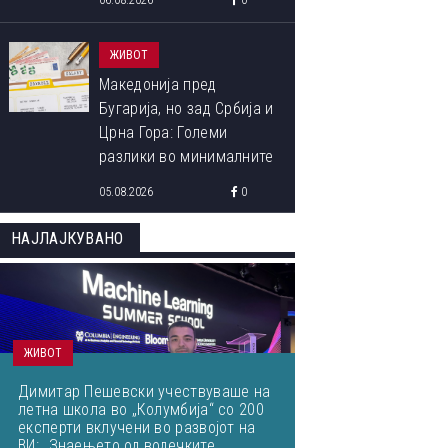
06.08.2026
0
ЖИВОТ
Македонија пред
Бугарија, но зад Србија и
Црна Гора: Големи
разлики во минималните
плати во Европа
05.08.2026
0
НАЈЛАЈКУВАНО
ЖИВОТ
Димитар Пешевски учествуваше на
летна школа во „Колумбија“ со 200
експерти вклучени во развојот на
ВИ: „Знаењето од водечките