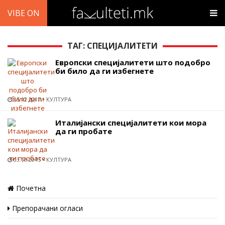
VIBE ON
ТАГ: СПЕЦИЈАЛИТЕТИ
Европски специјалитети што подобро
би било да ги избегнете
05.12.2017
КУЛТУРА
Италијански специјалитети кои мора
да ги пробате
03.10.2015
КУЛТУРА
Почетна
Препорачани огласи