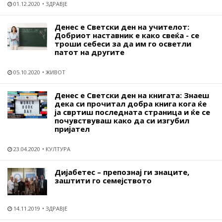
01.12.2020
ЗДРАВЈЕ
Денес е Светски ден на учителот:
Добриот наставник е како свеќа - се
троши себеси за да им го осветли
патот на другите
05.10.2020
ЖИВОТ
Денес е Светски ден на книгата: Знаеш
дека си прочитал добра книга кога ќе
ја свртиш последната страница и ќе се
почувствуваш како да си изгубил
пријател
23.04.2020
КУЛТУРА
Дијабетес – препознај ги знаците,
заштити го семејството
14.11.2019
ЗДРАВЈЕ