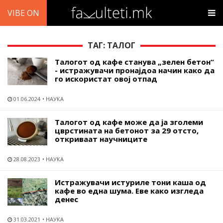
VIBE ON
ТАГ: ТАЛОГ
Талогот од кафе станува „зелен бетон“
- истражувачи пронајдоа начин како да
го искористат овој отпад
01.06.2024
НАУКА
Талогот од кафе може да ја зголеми
цврстината на бетонот за 29 отсто,
откриваат научниците
28.08.2023
НАУКА
Истражувачи истуриле тони каша од
кафе во една шума. Еве како изгледа
денес
31.03.2021
НАУКА