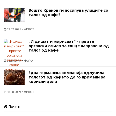
Зошто Краков ги посипува улиците со
талог од кафе?
12.02.2021
ЖИВОТ
„И дишат и мирисаат“ - првите
органски очила за сонце направени од
талог од кафе
01.09.2019
НАУКА
Една германска компанија одлучила
талогот од кафето да го примени за
корисни цели
18.08.2019
ЖИВОТ
Почетна