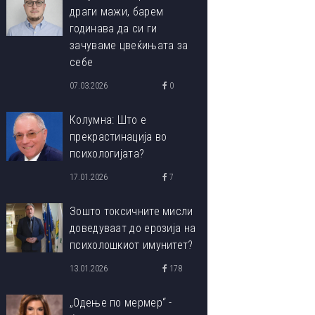
драги мажи, барем
годинава да си ги
зачуваме цвеќињата за
себе
07.03.2026
0
Колумна: Што е
прекрастинација во
психологијата?
17.01.2026
7
Зошто токсичните мисли
доведуваат до ерозија на
психолошкиот имунитет?
13.01.2026
178
„Одење по мермер“ -