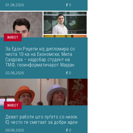
01.08.2026
0
ЖИВОТ
За Едон Реџепи кој дипломира со
чиста 10-ка на Економски, Мила
Саздова – најдобар студент на
ТМФ, геоинформатичарот Марјан
Здравковски... Што пишувавме
02.08.2026
0
неделава
ЖИВОТ
Девет работи што луѓето со низок
IQ често ги сметаат за добри идеи
09.08.2026
0