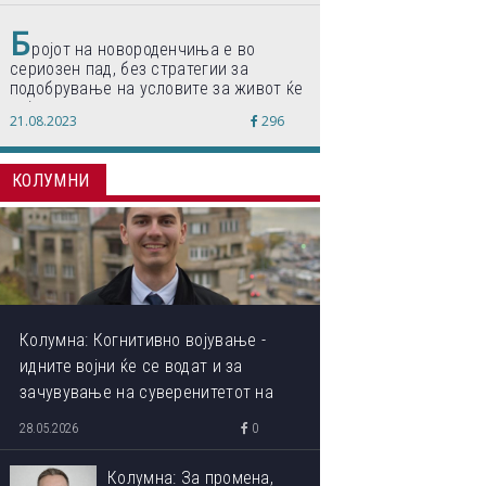
Б
ројот на новороденчиња е во
сериозен пад, без стратегии за
подобрување на условите за живот ќе
дојде до затворање на училишта,
21.08.2023
296
предупредуваат експертите
КОЛУМНИ
Колумна: Когнитивно војување -
идните војни ќе се водат и за
зачувување на суверенитетот на
сопствениот ум
28.05.2026
0
Колумна: За промена,