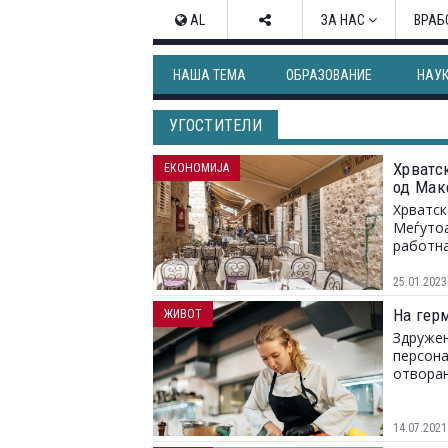
AL
ЗА НАС
ВРАБ
НАША ТЕМА
ОБРАЗОВАНИЕ
НАУ
УГОСТИТЕЛИ
Хрватс
ЕКОНОМИЈА
од Мак
Хрватск
Меѓутоа
работна
25.01.2023
На гер
ЖИВОТ
Здружен
персона
отворањ
14.07.2021