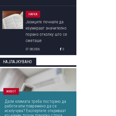
НАУКА
Јазиците почнале да
изумираат значително
порано отколку што се
сметаше
07.08.2026
0
НАЈЛАЈКУВАНО
ОВА СЕ ПОБЕДНИЧКИТЕ ФОТОГРАФИИ ОД МЕЃУНАРОДНИОТ
ФОТОГРАФИЈА ОД ПРИРОДАТА ЗА 2023 ГОДИНА
ЖИВОТ
Дали климата треба постојано да
работи или повремено да се
исклучува? Експертите откриваат
кој начин троши помалку струја