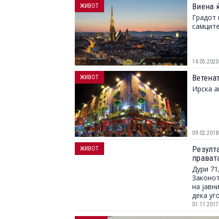
Виена ќ
ЖИВОТ
Градот 
самците
14.05.2020
Ветенат
ЖИВОТ
Ирска а
09.02.2018
Резулта
ЖИВОТ
прават
Дури 71
Законот
на јавн
дека уг
на тоа 
01.11.2017
токму н