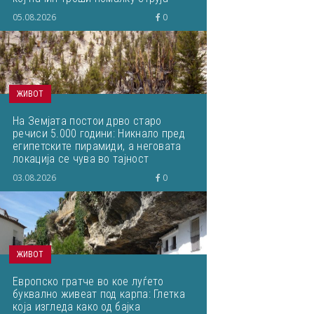
05.08.2026
0
ЖИВОТ
На Земјата постои дрво старо
речиси 5.000 години: Никнало пред
египетските пирамиди, а неговата
локација се чува во тајност
03.08.2026
0
ЖИВОТ
Европско гратче во кое луѓето
буквално живеат под карпа: Глетка
која изгледа како од бајка