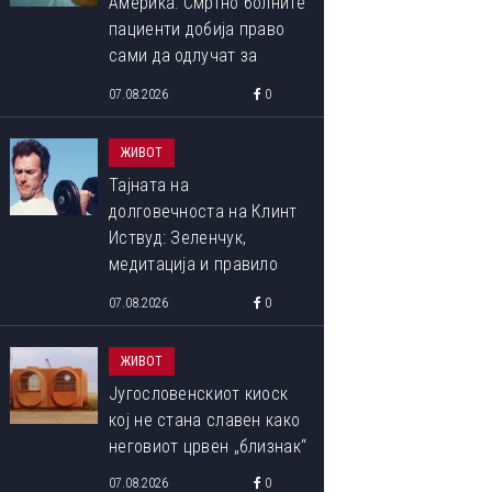
Америка: Смртно болните
пациенти добија право
сами да одлучат за
крајот на својот живот
07.08.2026
0
ЖИВОТ
Тајната на
долговечноста на Клинт
Иствуд: Зеленчук,
медитација и правило
90:10 што со децении го
07.08.2026
0
следи
ЖИВОТ
Југословенскиот киоск
кој не стана славен како
неговиот црвен „близнак“
07.08.2026
0