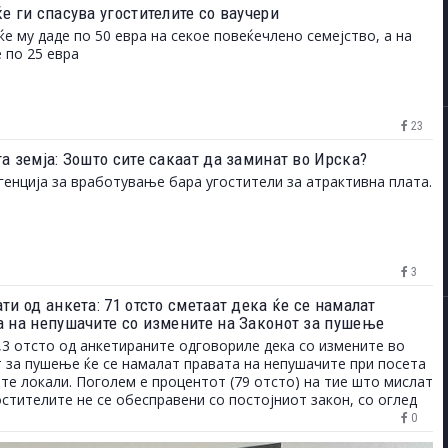
е ги спасува угостителите со ваучери
ќе му даде по 50 евра на секое повеќечлено семејство, а на
 по 25 евра
23
а земја: Зошто сите сакаат да заминат во Ирска?
генција за вработување бара угостители за атрактивна плата.
3
ти од анкета: 71 отсто сметаат дека ќе се намалат
а на непушачите со измените на Законот за пушење
,3 отсто од анкетираните одговориле дека со измените во
 за пушење ќе се намалат правата на непушачите при посета
ите локали. Поголем е процентот (79 отсто) на тие што мислат
остителите не се обесправени со постојниот закон, со оглед
дека во предлог-законот една од причините за измените е
0
амалениот промет на угостителите. Уште повеќе анкетирани,