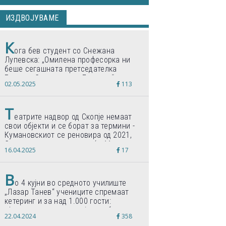
ИЗДВОЈУВАМЕ
К
ога бев студент со Снежана
Лупевска: „Омилена професорка ни
беше сегашната претседателка
Гордана Сиљановска-Давкова“
02.05.2025
113
Т
еатрите надвор од Скопје немаат
свои објекти и се борат за термини -
Кумановскиот се реновира од 2021,
Струмичкиот се гради веќе 11 години
16.04.2025
17
В
о 4 кујни во средното училиште
„Лазар Танев“ учениците спремаат
кетеринг и за над 1.000 гости:
„Формиравме компанија и работиме
22.04.2024
358
по светски стандарди“