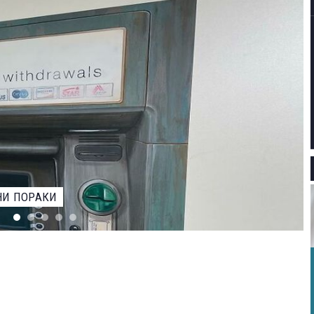
 дури 88,4 отсто признаваат дека им пречи што и покрај
иот закон, постојат локали каде што на пу
ЕВАРОТ ЗА НАЈДОБАР ФОТОГРАФ НА ДИВИОТ СВЕТ НА