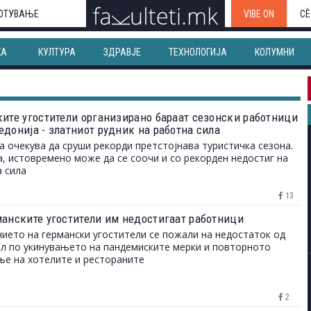
ОТУВАЊЕ
VIBE ON
СЀ
КА
КУЛТУРА
ЗДРАВЈЕ
ТЕХНОЛОГИЈА
КОЛУМНИ
ките угостители организирано бараат сезонски работници
едонија - златниот рудник на работна сила
а очекува да сруши рекорди претстојнава туристичка сезона.
, истовремено може да се соочи и со рекорден недостиг на
 сила
13
манските угостители им недостигаат работници
ието на германски угостители се пожали на недостаток од
л по укинувањето на пандемиските мерки и повторното
е на хотелите и рестораните
2