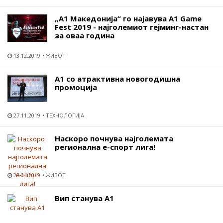
„А1 Македонија“ го најавува A1 Game
Fest 2019 - најголемиот гејминг-настан
за оваа година
13.12.2019
ЖИВОТ
А1 со атрактивна новогодишна
промоција
27.11.2019
ТЕХНОЛОГИЈА
Наскоро почнува најголемата
регионална е-спорт лига!
25.04.2019
ЖИВОТ
Вип станува А1