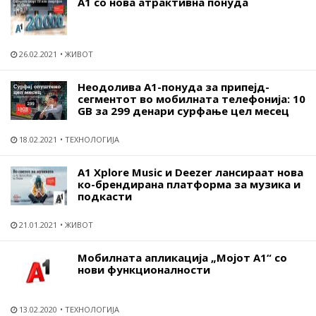
А1 со нова атрактивна понуда
26.02.2021
ЖИВОТ
Неодолива A1-понуда за припејд-
сегментот во мобилната телефонија: 10
GB за 299 денари сурфање цел месец
18.02.2021
ТЕХНОЛОГИЈА
A1 Xplore Music и Deezer лансираат нова
ко-брендирана платформа за музика и
подкасти
21.01.2021
ЖИВОТ
Мобилната апликација „Мојот А1“ со
нови функционалности
13.02.2020
ТЕХНОЛОГИЈА