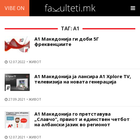
VIBE ON
ТАГ: А1
А1 Македонија ги доби 5Г
фреквенциите
12.07.2022
ЖИВОТ
А1 Македонија ја лансира А1 Xplore ТV,
телевизија на новата генерација
27.09.2021
ЖИВОТ
А1 Македонија го претставува
„Славчо“, првиот и единствен четбот
на албански јазик во регионот
12.07.2021
ЖИВОТ