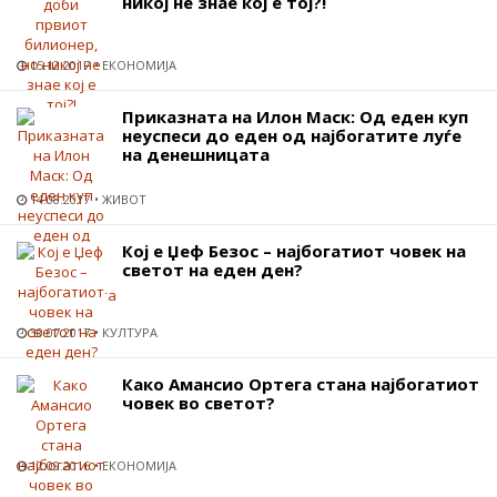
никој не знае кој е тој?!
15.12.2017
ЕКОНОМИЈА
Приказната на Илон Маск: Од еден куп
неуспеси до еден од најбогатите луѓе
на денешницата
14.08.2017
ЖИВОТ
Кој е Џеф Безос – најбогатиот човек на
светот на еден ден?
30.07.2017
КУЛТУРА
Како Амансио Ортега стана најбогатиот
човек во светот?
12.09.2016
ЕКОНОМИЈА