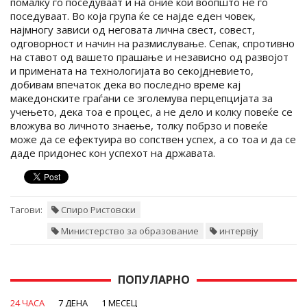
помалку го поседуваат и на оние кои воопшто не го
поседуваат. Во која група ќе се најде еден човек,
најмногу зависи од неговата лична свест, совест,
одговорност и начин на размислување. Сепак, спротивно
на ставот од вашето прашање и независно од развојот
и примената на технологијата во секојдневието,
добивам впечаток дека во последно време кај
македонските граѓани се зголемува перцепцијата за
учењето, дека тоа е процес, а не дело и колку повеќе се
вложува во личното знаење, толку побрзо и повеќе
може да се ефектуира во сопствен успех, а со тоа и да се
даде придонес кон успехот на државата.
Тагови:
Спиро Ристовски
Министерство за образование
интервју
ПОПУЛАРНО
24 ЧАСА
7 ДЕНА
1 МЕСЕЦ