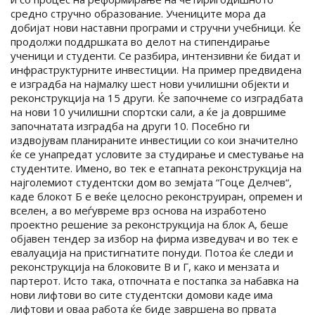
средно стручно образование. Учениците мора да
добијат нови наставни програми и стручни учебници. Ќе
продолжи поддршката во делот на стипендирање
ученици и студенти. Се разбира, интензивни ќе бидат и
инфраструктурните инвестиции. На пример предвидена
е изградба на најмалку шест нови училишни објекти и
реконструкција на 15 други. Ќе започнеме со изградбата
на нови 10 училишни спортски сали, а ќе ја довршиме
започнатата изградба на други 10. Посебно ги
издвојувам планираните инвестиции со кои значително
ќе се унапредат условите за студирање и сместување на
студентите. Имено, во тек е етапната реконструкција на
најголемиот студентски дом во земјата “Гоце Делчев“,
каде блокот Б е веќе целосно реконструиран, опремен и
вселен, а во меѓувреме врз основа на изработено
проектно решение за реконструкција на блок А, беше
објавен тендер за избор на фирма изведувач и во тек е
евалуација на пристигнатите понуди. Потоа ќе следи и
реконструкција на блоковите В и Г, како и мензата и
партерот. Исто така, отпочната е постапка за набавка на
нови лифтови во сите студентски домови каде има
лифтови и оваа работа ќе биде завршена во првата