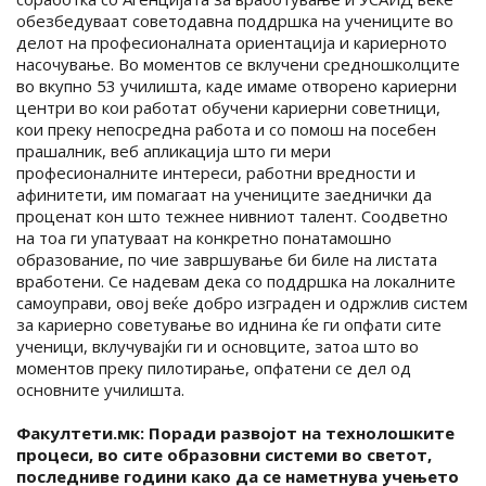
обезбедуваат советодавна поддршка на учениците во
делот на професионалната ориентација и кариерното
насочување. Во моментов се вклучени средношколците
во вкупно 53 училишта, каде имаме отворено кариерни
центри во кои работат обучени кариерни советници,
кои преку непосредна работа и со помош на посебен
прашалник, веб апликација што ги мери
професионалните интереси, работни вредности и
афинитети, им помагаат на учениците заеднички да
проценат кон што тежнее нивниот талент. Соодветно
на тоа ги упатуваат на конкретно понатамошно
образование, по чие завршување би биле на листата
вработени. Се надевам дека со поддршка на локалните
самоуправи, овој веќе добро изграден и одржлив систем
за кариерно советување во иднина ќе ги опфати сите
ученици, вклучувајќи ги и основците, затоа што во
моментов преку пилотирање, опфатени се дел од
основните училишта.
Факултети.мк: Поради развојот на технолошките
процеси, во сите образовни системи во светот,
последниве години како да се наметнува учењето