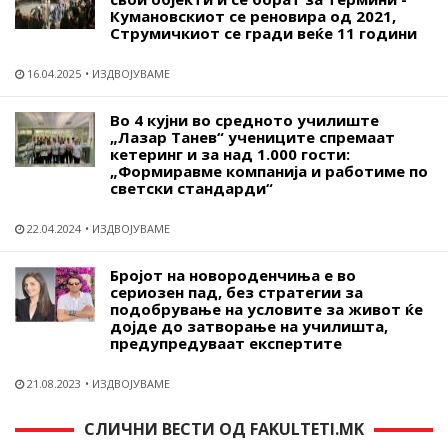
Кумановскиот се реновира од 2021,
Струмичкиот се гради веќе 11 години
16.04.2025
ИЗДВОЈУВАМЕ
Во 4 кујни во средното училиште
„Лазар Танев“ учениците спремаат
кетеринг и за над 1.000 гости:
„Формиравме компанија и работиме по
светски стандарди“
22.04.2024
ИЗДВОЈУВАМЕ
Бројот на новороденчиња е во
сериозен пад, без стратегии за
подобрување на условите за живот ќе
дојде до затворање на училишта,
предупредуваат експертите
21.08.2023
ИЗДВОЈУВАМЕ
СЛИЧНИ ВЕСТИ ОД FAKULTETI.MK