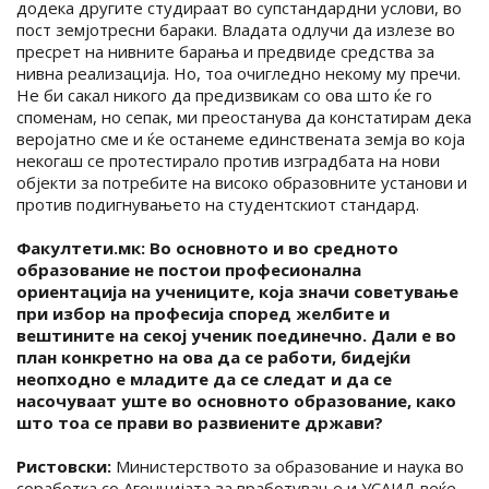
додека другите студираат во супстандардни услови, во
пост земјотресни бараки. Владата одлучи да излезе во
пресрет на нивните барања и предвиде средства за
нивна реализација. Но, тоа очигледно некому му пречи.
Не би сакал никого да предизвикам со ова што ќе го
споменам, но сепак, ми преостанува да констатирам дека
веројатно сме и ќе останеме единствената земја во која
некогаш се протестирало против изградбата на нови
објекти за потребите на високо образовните установи и
против подигнувањето на студентскиот стандард.
Факултети.мк: Во основното и во средното
образование не постои професионална
ориентација на учениците, која значи советување
при избор на професија според желбите и
вештините на секој ученик поединечно. Дали е во
план конкретно на ова да се работи, бидејќи
неопходно е младите да се следат и да се
насочуваат уште во основното образование, како
што тоа се прави во развиените држави?
Ристовски:
Министерството за образование и наука во
соработка со Агенцијата за вработување и УСАИД веќе