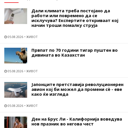
Дали климата треба постојано да
работи или повремено да се
исклучува? Експертите откриваат кој
начин троши помалку струја
05.08.2026
ЖИВОТ
Првпат по 70 години тигар пуштен во
дивината во Казахстан
05.08.2026
ЖИВОТ
Јапонците претставија револуционерен
авион кој би можел да промени сѐ - еве
како ќе изгледа
05.08.2026
ЖИВОТ
Ден на Брус Ли - Калифорнија воведува
нов празник во негова чест