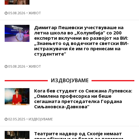
05.08.2026
ЖИВОТ
Димитар Пешевски учествуваше на
летна школа во „Колумбија“ со 200
експерти вклучени во развојот на ВИ:
„Знаењето од водечките светски ВИ-
истражувачи ќе им го пренесам на
студентите“
05.08.2026
ЖИВОТ
ИЗДВОЈУВАМЕ
Кога бев студент со Снежана Лупевска:
„Омилена професорка ни беше
сегашната претседателка Гордана
Сиљановска-Давкова“
02.05.2025
ИЗДВОЈУВАМЕ
Театрите надвор од Скопје немаат
свои објекти и се борат за термини -