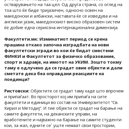
остварувањето на таа цел. Од друга страна, со оглед на
тоа што ќе биде тријазичен, односно освен на
македонски и албански, наставата ќе се изведува и на
англиски јазик, македонскиот високо образовен систем
ќе добие една сериозна интернационална димензија.
Факултети.мк: Изминатиот период се крена
прашина откако започна изградбата на нови
факултетски згради во кои ќе бидат сместени
ФИНКИ и Факултетот за физичко образование,
спорт и здравје, на имотот на УКИМ. Зошто токму
таму е одлучено да се градат овие објекти и дали
сметате дека беа оправдани реакциите на
поединци?
Ристовски:
Објектите се градат таму каде што впрочем
и припаѓаат. Во просторот кој им припаѓа на сите
факултети и единици во состав на Универзитетот “Св.
Кирил и Методиј“. И тие објекти се градат на барање на
самите факултети, на деканските управи, на
вработените и најважно на барање на самите студенти
кои, за жал, едните се` уште немаат свои простории,