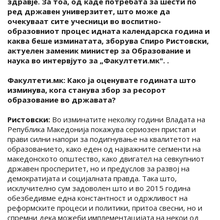
здравје. За тоа, од каде потребата за шести по
ред државен универзитет, што може да
очекуваат сите учесници во воспитно-
образовниот процес идната календарска година и
каква беше изминатата, зборува Спиро Ристовски,
актуелен заменик министер за Образование и
наука во интервјуто за „Факултети.мк". .
Факултети.мк: Како ја оценувате годината што
изминува, кога станува збор за ресорот
образование во државата?
Ристовски:
Во изминатите неколку години Владата на
Република Македонија покажува сериозен пристап и
прави силни напори за подигнување на квалитетот на
образованието, како еден од најважните сегменти на
македонското општество, како двигател на севкупниот
државен просперитет, но и предуслов за развој на
демократијата и социјалната правда. Така што,
исклучително сум задоволен што и во 2015 година
обезбедивме една константност и одржливост на
реформските процеси и политики, притоа свесни, но и
спремни дека можеби имплементацијата на некои од