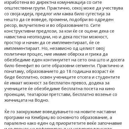
изработена во директна комуникација со сите
општествени групи. Практично, секој може да учествува
со своја идеја, предлог или каква било сугестија за
нешто да се воведе, промени, подобри во одреден
ресор, вклучително и во образованието. Сите
конструктивни предлози, за кои ќе се оцени дека се
навистина неопходни, но и дека постои можност,
простор и начин да се имплементираат, ќе се
имплементираат. Но, независно од целиот овој
политички процес, ние имаме обврска и грижа да
обезбедиме еден континуитет на сето она што и досега
било бенефит во сите образовни сегменти. Практично и
понатаму, образованието до 18 годишна возраст ќе
биде бесплатно, освен учениците отсега и студентите
ќе имаат можност за бесплатен превоз, додека за
учениците ќе обезбедиме бесплатна посета на кино
проекции, театарски претстави, бесплатно возење со
жичницата на Водно.
Ќе го заокружиме воведувањето на новите наставни
програми на Кембриџ во основното образование, а
паралелно како еден од приоритетите веќе започнавме
и со процес на реформирање на четиригодишното