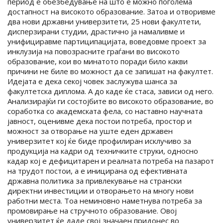
период е обезбедување на што е можно поголема
достапност на високото образование. Затоа и отворивме
два нови државни универзитети, 25 нови факултети,
дисперзирани студии, драстично ја намаливме и
унифициравме партиципацијата, воведовме проект за
инклузија на повозрасните граѓани во високото
образование, кои во минатото поради било какви
причини не биле во можност да се запишат на факултет.
Идејата е дека секој човек заслужува шанса за
факултетска диплома. А до каде ќе стаса, зависи од него.
Анализирајќи ги состојбите во високото образование, во
соработка со академската фела, со наставно научната
јавност, оценивме дека постои потреба, простор и
можност за отворање на уште еден државен
универзитет кој ќе биде профилиран исклучиво за
продукција на кадри од техничките струки, односно
кадар кој е дефицитарен и реалната потреба на пазарот
на трудот постои, а е иницирана од ефективната
државна политика за привлекување на странски
директни инвестиции и отворањето на многу нови
работни места. Тоа неминовно наметнува потреба за
промовирање на стручното образование. Овој
универзитет ќе даде свој значаен придонес во