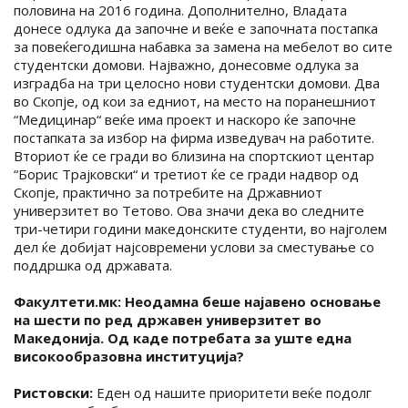
половина на 2016 година. Дополнително, Владата
донесе одлука да започне и веќе е започната постапка
за повеќегодишна набавка за замена на мебелот во сите
студентски домови. Најважно, донесовме одлука за
изградба на три целосно нови студентски домови. Два
во Скопје, од кои за едниот, на место на поранешниот
“Медицинар“ веќе има проект и наскоро ќе започне
постапката за избор на фирма изведувач на работите.
Вториот ќе се гради во близина на спортскиот центар
“Борис Трајковски“ и третиот ќе се гради надвор од
Скопје, практично за потребите на Државниот
универзитет во Тетово. Ова значи дека во следните
три-четири години македонските студенти, во најголем
дел ќе добијат најсовремени услови за сместување со
поддршка од државата.
Факултети.мк: Неодамна беше најавено основање
на шести по ред државен универзитет во
Македонија. Од каде потребата за уште една
високообразовна институција?
Ристовски:
Еден од нашите приоритети веќе подолг