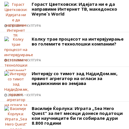
Гораст Цветковски: Идејата ни е да
направиме Интернет ТВ, македонско
Weyne`s World
12.03.2016
КУЛТУРА
Колку трае процесот на интервјуирање
во големите технолошки компании?
23.01.2016
КУЛТУРА
Интервју со тимот зад НајдиДом.мк,
првиот агрегатор на огласи за
недвижнини во земјава
29.03.2016
КУЛТУРА
Василије Ќорлука: Играта „Sea Hero
Quest“ за пет месеци донесе податоци
кои научниците би ги собирале дури
8.800 години