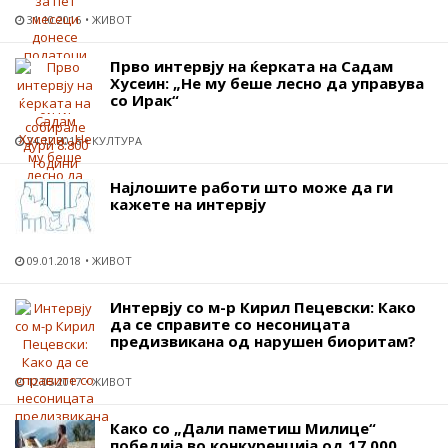
31.10.2016
ЖИВОТ
Прво интервју на ќерката на Садам
Хусеин: „Не му беше лесно да управува
со Ирак“
24.12.2016
КУЛТУРА
Најлошите работи што може да ги
кажете на интервју
09.01.2018
ЖИВОТ
Интервју со м-р Кирил Пецевски: Како
да се справите со несоницата
предизвикана од нарушен биоритам?
12.05.2017
ЖИВОТ
Како со „Дали паметиш Милице“
победија во конкуренција од 17.000