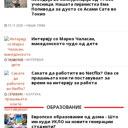
учесници. Нашата пијанистка Ема
Попивода за дуото со Асами Сате во
Токио
13.11.2020
НАША ТЕМА
Интервју со Марко Чаласан,
македонското чудо од дете
29.04.2015
ИНТЕРВЈУА
Сакате да работите во Netflix? Ова се
прашањата кои ги поставуваат за
време на интервју за работа
23.12.2015
КУЛТУРА
ОБРАЗОВАНИЕ
Европско образование од дома - Што
им нуди УКЛО на новите генерации
студенти?