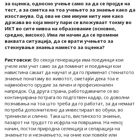
за оценка, односно учење само за да се пројде на
тест, а за сметка на тоа учењето за знаење како да
изостанува. Од ова не сме имуни ниту ние како
држава во која многу пари се вложуваат токму во
ИКТ во сите нивоа на образование (основно,
средно, високо). Има ли начин да се промени
ваквата ситуација, да се врати учењето за
стекнување знаења наместо за оценка?
Ристовски:
Во секоја генерација има поединци кои
учеле или учат само за да поминат и поединци кои
навистина сакаат да научат и да го применат стекнатото
знаење понатаму во животот, сметајќи дека тоа е
најмноќното орудие за личен и професионален
напредок. Од друга страна, работодавачите се во
континуирана потрага по подготвен кадар, со доволни
познавања на тоа што треба да го работат, за да немаат
потреба дополнително да инвестираат во обуки, во
тренинзи и слично. Така што, вистинското знаење,
пазарот на трудот го исфрла на површина. Нa некој
начин, постои природна селекција и сепарација на
знаењето и незнаењето, на оние кои повеќе или