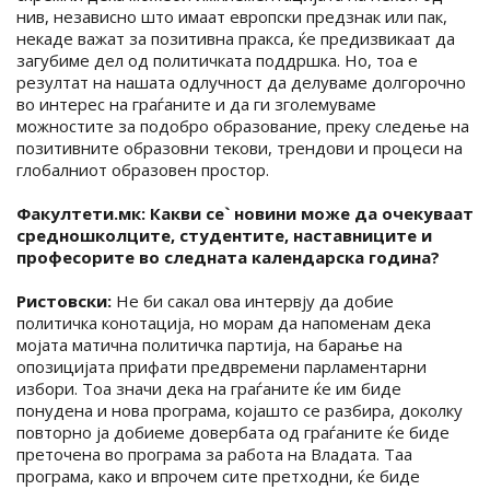
нив, независно што имаат европски предзнак или пак,
некаде важат за позитивна пракса, ќе предизвикаат да
загубиме дел од политичката поддршка. Но, тоа е
резултат на нашата одлучност да делуваме долгорочно
во интерес на граѓаните и да ги зголемуваме
можностите за подобро образование, преку следење на
позитивните образовни текови, трендови и процеси на
глобалниот образовен простор.
Факултети.мк: Какви се` новини може да очекуваат
средношколците, студентите, наставниците и
професорите во следната календарска година?
Ристовски:
Не би сакал ова интервју да добие
политичка конотација, но морам да напоменам дека
мојата матична политичка партија, на барање на
опозицијата прифати предвремени парламентарни
избори. Тоа значи дека на граѓаните ќе им биде
понудена и нова програма, којашто се разбира, доколку
повторно ја добиеме довербата од граѓаните ќе биде
преточена во програма за работа на Владата. Таа
програма, како и впрочем сите претходни, ќе биде