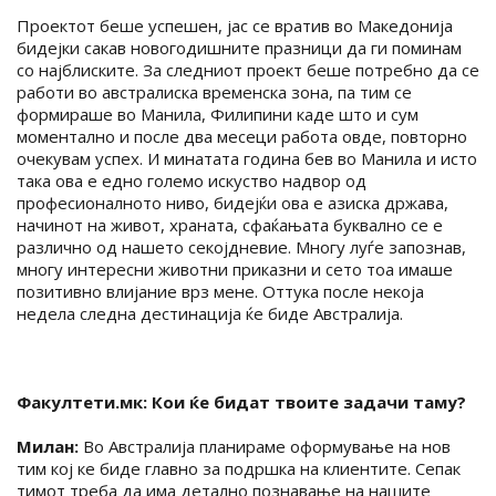
Проектот беше успешен, јас се вратив во Македонија
бидејки сакав новогодишните празници да ги поминам
со најблиските. За следниот проект беше потребно да се
работи во австралиска временска зона, па тим се
формираше во Манила, Филипини каде што и сум
моментално и после два месеци работа овде, повторно
очекувам успех. И минатата година бев во Манила и исто
така ова е едно големо искуство надвор од
професионалното ниво, бидејќи ова е азиска држава,
начинот на живот, храната, сфаќањата буквално се е
различно од нашето секојдневие. Многу луѓе запознав,
многу интересни животни приказни и сето тоа имаше
позитивно влијание врз мене. Оттука после некоја
недела следна дестинација ќе биде Австралија.
Факултети.мк: Кои ќе бидат твоите задачи таму?
Милан:
Во Австралија планираме оформување на нов
тим кој ке биде главно за подршка на клиентите. Сепак
тимот треба да има детално познавање на нашите