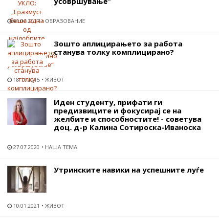
усовршување“
01.06.2017
ОБРАЗОВАНИЕ
Зошто аплицирањето за работа
станува толку комплицирано?
18.11.2015
ЖИВОТ
Иден студенту, прифати ги
предизвиците и фокусирај се на
желбите и способностите! - советува
доц. д-р Калина Сотироска-Иваноска
27.07.2020
НАША ТЕМА
Утринските навики на успешните луѓе
10.01.2021
ЖИВОТ