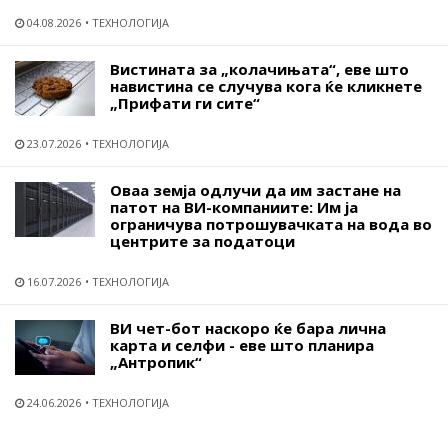
04.08.2026
ТЕХНОЛОГИЈА
Вистината за „колачињата“, еве што
навистина се случува кога ќе кликнете
„Прифати ги сите“
23.07.2026
ТЕХНОЛОГИЈА
Оваа земја одлучи да им застане на
патот на ВИ-компаниите: Им ја
ограничува потрошувачката на вода во
центрите за податоци
16.07.2026
ТЕХНОЛОГИЈА
ВИ чет-бот наскоро ќе бара лична
карта и селфи - еве што планира
„Антропик“
24.06.2026
ТЕХНОЛОГИЈА