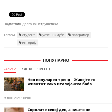
Подготвил:
Драгана Петрушевска
Тагови:
студент
успешни луѓе
програмер
интервју
ПОПУЛАРНО
24 ЧАСА
7 ДЕНА
1 МЕСЕЦ
Нов популарен тренд - Живејте го
животот како италијанска баба
10.08.2026
ЖИВОТ
Скролате секој ден, а ништо не