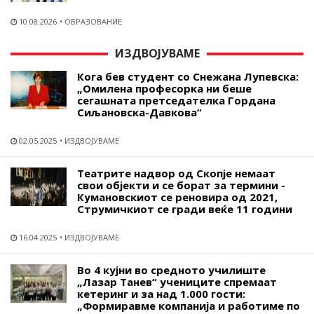
10.08.2026
ОБРАЗОВАНИЕ
ИЗДВОЈУВАМЕ
Кога бев студент со Снежана Лупевска:
„Омилена професорка ни беше
сегашната претседателка Гордана
Сиљановска-Давкова“
02.05.2025
ИЗДВОЈУВАМЕ
Театрите надвор од Скопје немаат
свои објекти и се борат за термини -
Кумановскиот се реновира од 2021,
Струмичкиот се гради веќе 11 години
16.04.2025
ИЗДВОЈУВАМЕ
Во 4 кујни во средното училиште
„Лазар Танев“ учениците спремаат
кетеринг и за над 1.000 гости:
„Формиравме компанија и работиме по