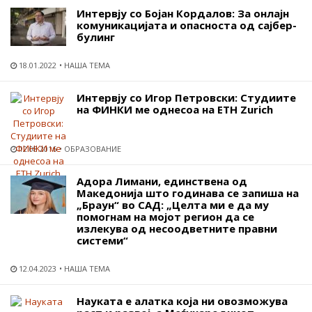
Интервју со Бојан Кордалов: За онлајн
комуникацијата и опасноста од сајбер-
булинг
18.01.2022
НАША ТЕМА
Интервју со Игор Петровски: Студиите
на ФИНКИ ме однесоа на ETH Zurich
12.08.2016
ОБРАЗОВАНИЕ
Адора Лимани, единствена од
Македонија што годинава се запиша на
„Браун“ во САД: „Целта ми е да му
помогнам на мојот регион да се
излекува од несоодветните правни
системи“
12.04.2023
НАША ТЕМА
Науката е алатка која ни овозможува