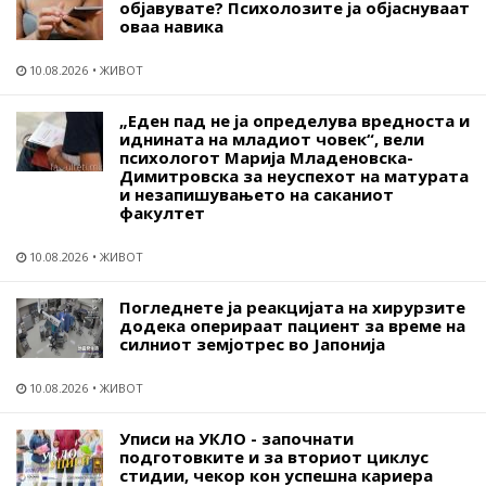
објавувате? Психолозите ја објаснуваат
оваа навика
10.08.2026
ЖИВОТ
„Еден пад не ја определува вредноста и
иднината на младиот човек“, вели
психологот Марија Младеновска-
Димитровска за неуспехот на матурата
и незапишувањето на саканиот
факултет
10.08.2026
ЖИВОТ
Погледнете ја реакцијата на хирурзите
додека оперираат пациент за време на
силниот земјотрес во Јапонија
10.08.2026
ЖИВОТ
Уписи на УКЛО - започнати
подготовките и за вториот циклус
стидии, чекор кон успешна кариера