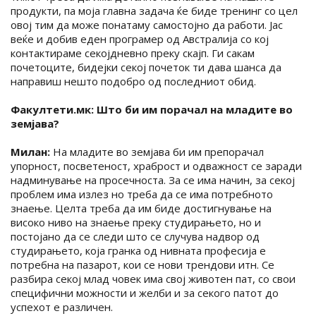
продукти, па моја главна задача ќе биде тренинг со цел
овој тим да може понатаму самостојно да работи. Јас
веќе и добив еден програмер од Австралија со кој
контактираме секојдневно преку скајп. Ги сакам
почетоците, бидејки секој почеток ти дава шанса да
направиш нешто подобро од последниот обид.
Факултети.мк: Што би им порачал на младите во
земјава?
Милан:
На младите во земјава би им препорачал
упорност, посветеност, храброст и одважност се заради
надминување на просечноста. За се има начин, за секој
проблем има излез но треба да се има потребното
знаење. Целта треба да им биде достигнување на
високо ниво на знаење преку студирањето, но и
постојано да се следи што се случува надвор од
студирањето, која гранка од нивната професија е
потребна на пазарот, кои се нови трендови итн. Се
разбира секој млад човек има свој животен пат, со свои
специфични можности и желби и за секого патот до
успехот е различен.