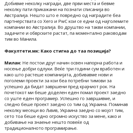
Добивме неколку награди, две први места и бевме
неколку пати прикажани на познати списанија во
Австралија. Нешто што е повредно од наградите беа
партнерствата со Xero и PwC кои се едни од најголемите
компании во Австралија. Во друштво на такви компании,
задачите и обврските растат, па моментално раководам
тим во Манила.
Факултети.мк: Како стигна до таа позиција?
Милан:
Не постoи друг начин освен напорна работа и
носење добри одлуки. Веќе три години сум вработен и
како што растеше компанијата, добивавме нови и
поголеми проекти за кои беа потребни тимови за
успешно да бидат завршени пред крајниот рок. На
почетокот ми беше доделен еден помал проект заедно
со уште еден програмер. Успешно го завршивме, и
следно беше проект заедно со тим од Украина. Поминав
неколку месеци во Љвив, Украина заедно со мојот тим,
сето тоа беше едно огромно искуство за мене, како и
добивање на знаење нешто повеќе од
традиционалното програмирање.