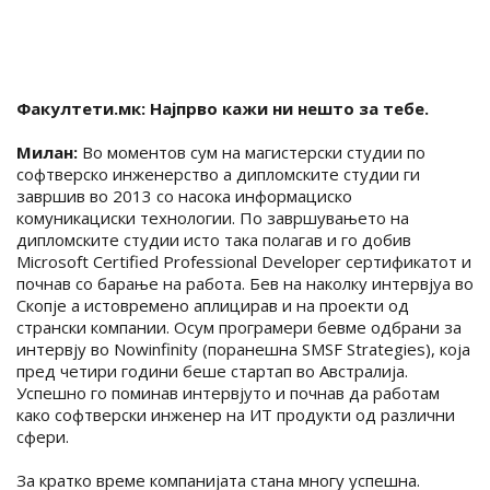
Факултети.мк: Најпрво кажи ни нешто за тебе.
Милан:
Во моментов сум на магистерски студии по
софтверско инженерство а дипломските студии ги
завршив во 2013 со насока информациско
комуникациски технологии. По завршувањето на
дипломските студии исто така полагав и го добив
Microsoft Certified Professional Developer сертификатот и
почнав со барање на работа. Бев на наколку интервјуа во
Скопје а истовремено аплицирав и на проекти од
странски компании. Осум програмери бевме одбрани за
интервју во Nowinfinity (поранешна SMSF Strategies), која
пред четири години беше стартап во Австралија.
Успешно го поминав интервјуто и почнав да работам
како софтверски инженер на ИТ продукти од различни
сфери.
За кратко време компанијата стана многу успешна.