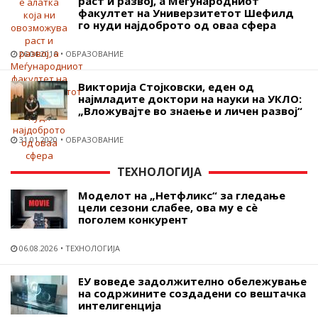
раст и развој, а Меѓународниот
факултет на Универзитетот Шефилд
го нуди најдоброто од оваа сфера
26.04.2016
ОБРАЗОВАНИЕ
Викторија Стојковски, еден од
најмладите доктори на науки на УКЛО:
„Вложувајте во знаење и личен развој“
31.01.2020
ОБРАЗОВАНИЕ
ТЕХНОЛОГИЈА
Моделот на „Нетфликс“ за гледање
цели сезони слабее, ова му е сѐ
поголем конкурент
06.08.2026
ТЕХНОЛОГИЈА
ЕУ воведе задолжително обележување
на содржините создадени со вештачка
интелигенција